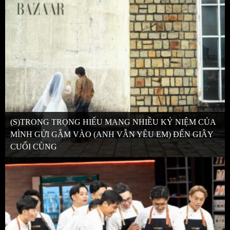
(S)TRONG TRỌNG HIẾU MANG NHIỀU KỶ NIỆM CỦA
MÌNH GỬI GẮM VÀO (ANH VẪN YÊU EM) ĐẾN GIÂY
CUỐI CÙNG