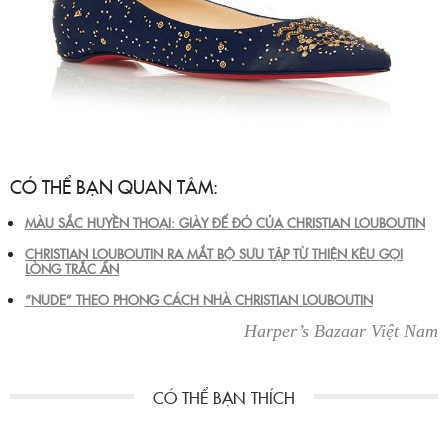
CÓ THỂ BẠN QUAN TÂM:
MÀU SẮC HUYỀN THOẠI: GIÀY ĐẾ ĐỎ CỦA CHRISTIAN LOUBOUTIN
CHRISTIAN LOUBOUTIN RA MẮT BỘ SƯU TẬP TỪ THIỆN KÊU GỌI
LÒNG TRẮC ẨN
“NUDE” THEO PHONG CÁCH NHÀ CHRISTIAN LOUBOUTIN
Harper’s Bazaar Việt Nam