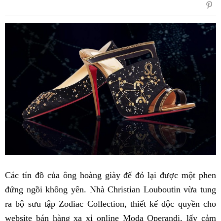
sẻ
Fac
Các tín đồ của ông hoàng giày đế đỏ lại được một phen
đứng ngồi không yên. Nhà Christian Louboutin vừa tung
ra bộ sưu tập Zodiac Collection, thiết kế độc quyền cho
website bán hàng xa xỉ online Moda Operandi, lấy cảm