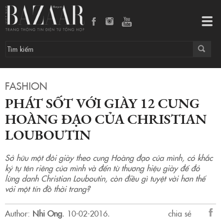
Phát sốt với giày 12 cung Hoàng đạo của Christian Louboutin
Tog
navi
FASHION
PHÁT SỐT VỚI GIÀY 12 CUNG
HOÀNG ĐẠO CỦA CHRISTIAN
LOUBOUTIN
Sở hữu một đôi giày theo cung Hoàng đạo của mình, có khắc
ký tự tên riêng của mình và đến từ thương hiệu giày đế đỏ
lừng danh Christian Louboutin, còn điều gì tuyệt vời hơn thế
với một tín đồ thời trang?
Author:
Nhi Ong
.
10-02-2016.
chia sẻ