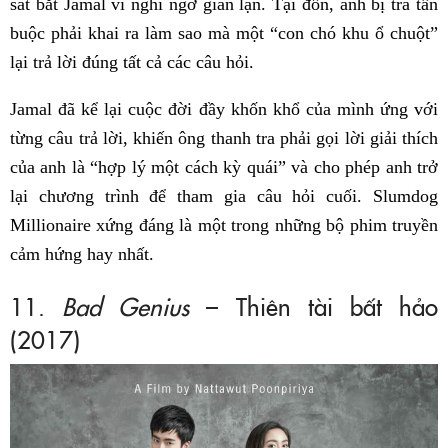
sát bắt Jamal vì nghi ngờ gian lận. Tại đồn, anh bị tra tấn
buộc phải khai ra làm sao mà một “con chó khu ổ chuột”
lại trả lời đúng tất cả các câu hỏi.
Jamal đã kể lại cuộc đời đầy khốn khổ của mình ứng với
từng câu trả lời, khiến ông thanh tra phải gọi lời giải thích
của anh là “hợp lý một cách kỳ quái” và cho phép anh trở
lại chương trình để tham gia câu hỏi cuối. Slumdog
Millionaire xứng đáng là một trong những bộ phim truyền
cảm hứng hay nhất.
11.
Bad Genius
– Thiên tài bất hảo
(2017)