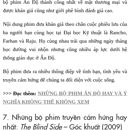
bộ phim Ấn Độ thành công nhất về mặt thương mại và
được khán giả cũng như giới phê bình đánh giá cao.
Nội dung phim đưa khán giả theo chân cuộc phiêu lưu của
ba người bạn cùng học tại Đại học Kỹ thuật là Rancho,
Farhan và Raju. Họ cùng nhau trải qua những ngày tháng
học đường vui nhộn nhưng cũng nhiều áp lực dưới hệ
thống giáo dục ở Ấn Độ.
Bộ phim đưa ra nhiều thông điệp về tình bạn, tình yêu và
truyền cảm hứng để chúng ta đối diện với cuộc sống.
>>> Đọc thêm:
NHỮNG BỘ PHIM ẤN ĐỘ HAY VÀ Ý
NGHĨA KHÔNG THỂ KHÔNG XEM
7. Những bộ phim truyền cảm hứng hay
nhất:
The Blind Side
– Góc khuất (2009)