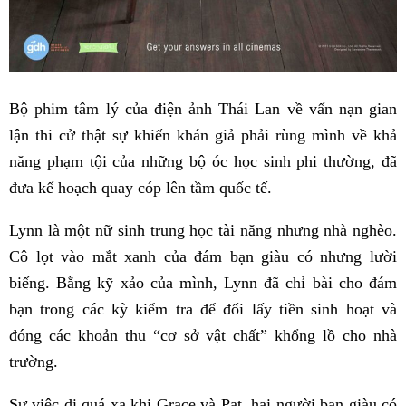
Bộ phim tâm lý của điện ảnh Thái Lan về vấn nạn gian
lận thi cử thật sự khiến khán giả phải rùng mình về khả
năng phạm tội của những bộ óc học sinh phi thường, đã
đưa kế hoạch quay cóp lên tầm quốc tế.
Lynn là một nữ sinh trung học tài năng nhưng nhà nghèo.
Cô lọt vào mắt xanh của đám bạn giàu có nhưng lười
biếng. Bằng kỹ xảo của mình, Lynn đã chỉ bài cho đám
bạn trong các kỳ kiểm tra để đổi lấy tiền sinh hoạt và
đóng các khoản thu “cơ sở vật chất” khổng lồ cho nhà
trường.
Sự việc đi quá xa khi Grace và Pat, hai người bạn giàu có