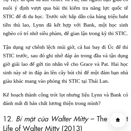
nuôi ý định vượt qua bài thi kiểm tra năng lực quốc tế
STIC để đi du học. Trước sức hấp dẫn của hàng triệu baht
tiền thù lao, Lynn đã kết hợp với Bank, một học sinh
nghèo có trí nhớ siêu phàm, để gian lận trong kỳ thi STIC.
Tận dụng sự chênh lệch múi giờ, cả hai bay đi Úc để thi
STIC trước, sau đó ghi nhớ đáp án trong đầu và tận dụng
giờ giải lao để gửi tin nhắn về cho Grace và Pat. Hai học
sinh này sẽ in đáp án lên cây bút chì để một đám bạn nhà
giàu khác mang vào phòng thi STIC tại Thái Lan.
Kế hoạch thành công trót lọt nhưng liệu Lynn và Bank có
đánh mất đi bản chất lương thiện trong mình?
12.
Bí mật của Walter Mitty
– The Secret
Life of Walter Mitty (2013)