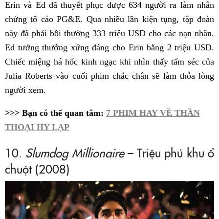
Erin và Ed đã thuyết phục được 634 người ra làm nhân
chứng tố cáo PG&E. Qua nhiều lần kiện tụng, tập đoàn
này đã phải bồi thường 333 triệu USD cho các nạn nhân.
Ed tưởng thưởng xứng đáng cho Erin bằng 2 triệu USD.
Chiếc miệng há hốc kinh ngạc khi nhìn thấy tấm séc của
Julia Roberts vào cuối phim chắc chắn sẽ làm thỏa lòng
người xem.
>>> Bạn có thể quan tâm:
7 PHIM HAY VỀ THẦN
THOẠI HY LẠP
10.
Slumdog Millionaire
– Triệu phú khu ổ
chuột (2008)