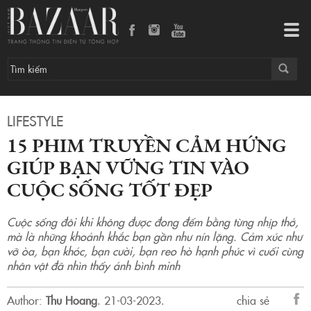
15 phim truyền cảm hứng giúp bạn vững tin vào cuộc sống tốt đẹp
Tog
navi
LIFESTYLE
15 PHIM TRUYỀN CẢM HỨNG
GIÚP BẠN VỮNG TIN VÀO
CUỘC SỐNG TỐT ĐẸP
Cuộc sống đôi khi không được đong đếm bằng từng nhịp thở,
mà là những khoảnh khắc bạn gần như nín lặng. Cảm xúc như
vỡ òa, bạn khóc, bạn cười, bạn reo hò hạnh phúc vì cuối cùng
nhân vật đã nhìn thấy ánh bình minh
Author:
Thu Hoang
.
21-03-2023.
chia sẻ