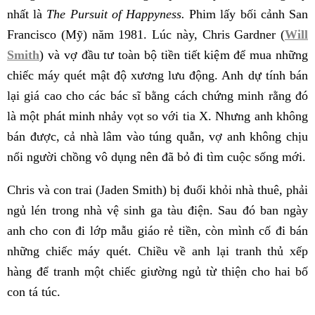
nhất là
The Pursuit of Happyness.
Phim lấy bối cảnh San
Francisco (Mỹ) năm 1981. Lúc này, Chris Gardner (
Will
Smith
) và vợ đầu tư toàn bộ tiền tiết kiệm để mua những
chiếc máy quét mật độ xương lưu động. Anh dự tính bán
lại giá cao cho các bác sĩ bằng cách chứng minh rằng đó
là một phát minh nhảy vọt so với tia X. Nhưng anh không
bán được, cả nhà lâm vào túng quẫn, vợ anh không chịu
nổi người chồng vô dụng nên đã bỏ đi tìm cuộc sống mới.
Chris và con trai (Jaden Smith) bị đuổi khỏi nhà thuê, phải
ngủ lén trong nhà vệ sinh ga tàu điện. Sau đó ban ngày
anh cho con đi lớp mẫu giáo rẻ tiền, còn mình cố đi bán
những chiếc máy quét. Chiều về anh lại tranh thủ xếp
hàng để tranh một chiếc giường ngủ từ thiện cho hai bố
con tá túc.