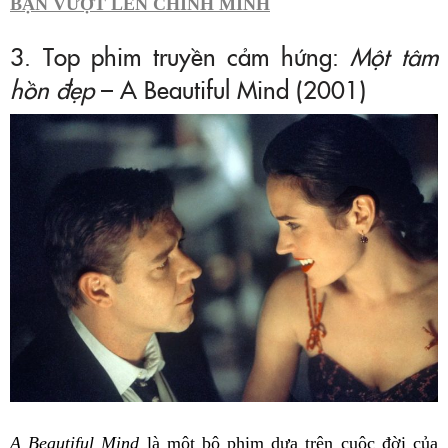
BẠN VƯỢT LÊN CHÍNH MÌNH
3. Top phim truyền cảm hứng:
Một tâm
hồn đẹp
– A Beautiful Mind (2001)
A Beautiful Mind
là một bộ phim dựa trên cuộc đời của