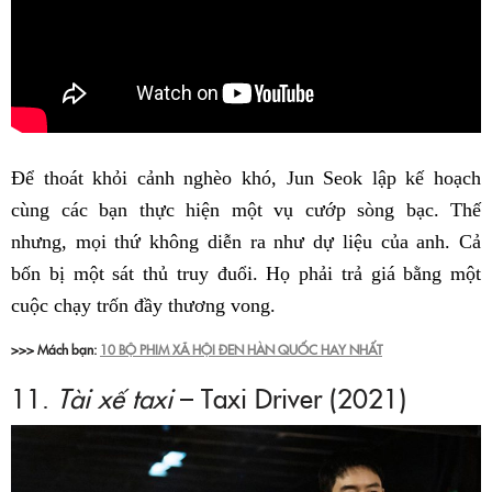
Để thoát khỏi cảnh nghèo khó, Jun Seok lập kế hoạch
cùng các bạn thực hiện một vụ cướp sòng bạc. Thế
nhưng, mọi thứ không diễn ra như dự liệu của anh. Cả
bốn bị một sát thủ truy đuổi. Họ phải trả giá bằng một
cuộc chạy trốn đầy thương vong.
>>> Mách bạn:
10 BỘ PHIM XÃ HỘI ĐEN HÀN QUỐC HAY NHẤT
11.
Tài xế taxi
– Taxi Driver (2021)