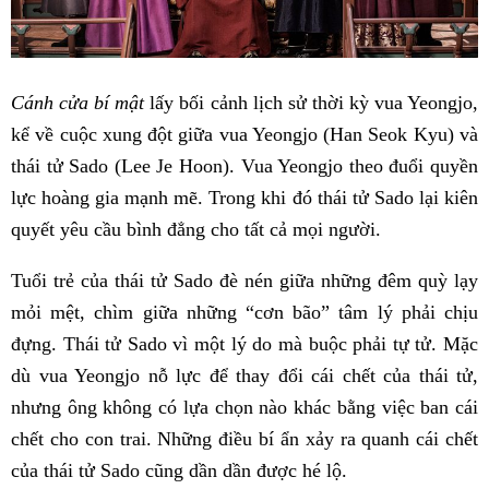
Cánh cửa bí mật
lấy bối cảnh lịch sử thời kỳ vua Yeongjo,
kể về cuộc xung đột giữa vua Yeongjo (Han Seok Kyu) và
thái tử Sado (Lee Je Hoon). Vua Yeongjo theo đuổi quyền
lực hoàng gia mạnh mẽ. Trong khi đó thái tử Sado lại kiên
quyết yêu cầu bình đẳng cho tất cả mọi người.
Tuổi trẻ của thái tử Sado đè nén giữa những đêm quỳ lạy
mỏi mệt, chìm giữa những “cơn bão” tâm lý phải chịu
đựng. Thái tử Sado vì một lý do mà buộc phải tự tử. Mặc
dù vua Yeongjo nỗ lực để thay đổi cái chết của thái tử,
nhưng ông không có lựa chọn nào khác bằng việc ban cái
chết cho con trai. Những điều bí ẩn xảy ra quanh cái chết
của thái tử Sado cũng dần dần được hé lộ.