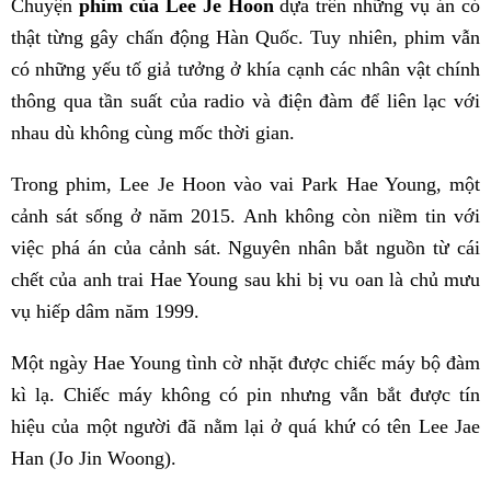
Chuyện
phim của Lee Je Hoon
dựa trên những vụ án có
thật từng gây chấn động Hàn Quốc. Tuy nhiên, phim vẫn
có những yếu tố giả tưởng ở khía cạnh các nhân vật chính
thông qua tần suất của radio và điện đàm để liên lạc với
nhau dù không cùng mốc thời gian.
Trong phim, Lee Je Hoon vào vai Park Hae Young, một
cảnh sát sống ở năm 2015. Anh không còn niềm tin với
việc phá án của cảnh sát. Nguyên nhân bắt nguồn từ cái
chết của anh trai Hae Young sau khi bị vu oan là chủ mưu
vụ hiếp dâm năm 1999.
Một ngày Hae Young tình cờ nhặt được chiếc máy bộ đàm
kì lạ. Chiếc máy không có pin nhưng vẫn bắt được tín
hiệu của một người đã nằm lại ở quá khứ có tên Lee Jae
Han (Jo Jin Woong).