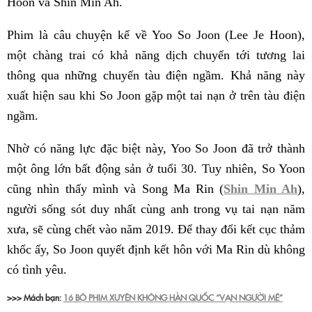
Hoon và Shin Min Ah.
Phim là câu chuyện kể về Yoo So Joon (Lee Je Hoon),
một chàng trai có khả năng dịch chuyển tới tương lai
thông qua những chuyến tàu điện ngầm. Khả năng này
xuất hiện sau khi So Joon gặp một tai nạn ở trên tàu điện
ngầm.
Nhờ có năng lực đặc biệt này, Yoo So Joon đã trở thành
một ông lớn bất động sản ở tuổi 30. Tuy nhiên, So Yoon
cũng nhìn thấy mình và Song Ma Rin (
Shin Min Ah
),
người sống sót duy nhất cùng anh trong vụ tai nạn năm
xưa, sẽ cùng chết vào năm 2019. Để thay đổi kết cục thảm
khốc ấy, So Joon quyết định kết hôn với Ma Rin dù không
có tình yêu.
>>> Mách bạn:
16 BỘ PHIM XUYÊN KHÔNG HÀN QUỐC “VẠN NGƯỜI MÊ”