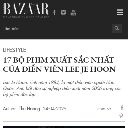
17 bộ phim xuất sắc nhất của diễn viên Lee Je Hoon
Tog
navi
LIFESTYLE
17 BỘ PHIM XUẤT SẮC NHẤT
CỦA DIỄN VIÊN LEE JE HOON
Lee Je Hoon, sinh năm 1984, là một diễn viên người Hàn
Quốc. Anh bắt đầu sự nghiệp diễn xuất năm 2006 trong các
bộ phim độc lập.
Author:
Thu Hoang
.
24-04-2025.
chia sẻ
sẻ
Fac