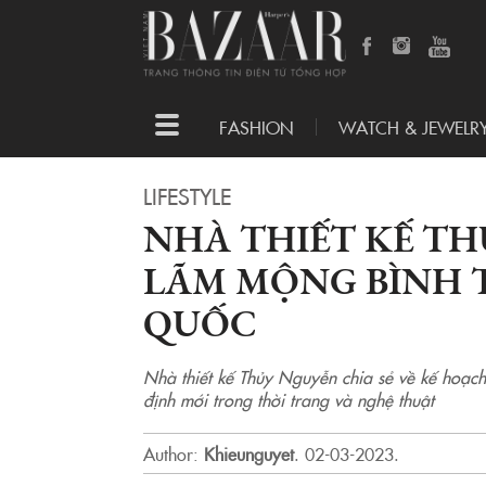
Toggle
FASHION
WATCH & JEWELR
navigation
LIFESTYLE
NHÀ THIẾT KẾ TH
LÃM MỘNG BÌNH
QUỐC
Nhà thiết kế Thủy Nguyễn chia sẻ về kế hoạch
định mới trong thời trang và nghệ thuật
Author:
Khieunguyet
.
02-03-2023.