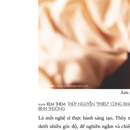
Ảnh:
>>> XEM THÊM:
THỦY NGUYỄN “PHIÊU” CÙNG K
BÌNH THƯỜNG
Là một nghệ sĩ thực hành sáng tạo, Thủy
dưới nhiều góc độ, để nghiền ngẫm và chi