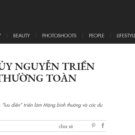
Y
BEAUTY
PHOTOSHOOTS
PEOPLE
LIFESTYL
ỦY NGUYỄN TRIỂN
 THƯỜNG TOÀN
 “lưu diễn” triển lãm Mộng bình thường và các dự
chia sẻ
sẻ