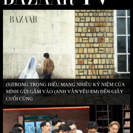
(S)TRONG TRỌNG HIẾU MANG NHIỀU KỶ NIỆM CỦA
MÌNH GỬI GẮM VÀO (ANH VẪN YÊU EM) ĐẾN GIÂY
CUỐI CÙNG