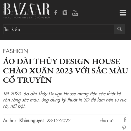
Áo dài Thủy Design House chào xuân 2023 với sắc màu cổ truyền
Tog
navi
FASHION
ÁO DÀI THỦY DESIGN HOUSE
CHÀO XUÂN 2023 VỚI SẮC MÀU
CỔ TRUYỀN
Tết 2023, áo dài Thủy Design House mang đến các thiết kế
rộn ràng sắc màu, ứng dụng kỹ thuật in 3D để làm nên sự rực
rỡ, nổi bật.
Author:
Khieunguyet
.
23-12-2022.
chia sẻ
sẻ