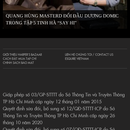
QUANG HÙNG MASTERD ĐỐI ĐẦU DƯƠNG DOMIC
TRONG TẬP 5 TINH HÀ “SAY HI”
GIỚI THIỆU HARPER’S BAZAAR
LIÊN HỆ CHÚNG TÔI / CONTACT US
CÁCH ĐẶT MUA TẠP CHÍ
ESQUIRE VIETNAM
CHÍNH SÁCH BẢO MẬT
Giấp phép số 03/GP-STTTT do Sở Thông Tin và Truyền Thông
TP Hồ Chí Minh cấp ngày 12 tháng 01 năm 2015
Quyết định sửa đổi, bổ sung số 12/QĐ-STTTT-ICP do Sở
Thông Tin và Truyền Thông TP Hồ Chí Minh cấp ngày 26
tháng 10 năm 2020
Quyết định sửa đổi, bổ sung số 07/QĐ-STTTT-ICP do Sở