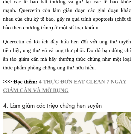
diệt các tế bào bất thường và giữ lại các tế bào khỏe
mạnh. Quercetin còn làm gián đoạn các giai đoạn khác
nhau của chu kỳ tế bào, gây ra quá trình apoptosis (chết tế
bào theo chương trình) ở một số loại khối u.
Quercetin có lợi ích đầy hứa hẹn đối với ung thư tuyến
tiền liệt, ung thư vú và ung thư phổi. Do đó bạn đừng chỉ
ăn táo giảm cân mà hãy thưởng thức chúng như một loại
thực phẩm phòng chống ung thư hữu hiệu.
>>> Đọc thêm:
4 THỰC ĐƠN EAT CLEAN 7 NGÀY
GIẢM CÂN VÀ MỠ BỤNG
4. Làm giảm các triệu chứng hen suyễn