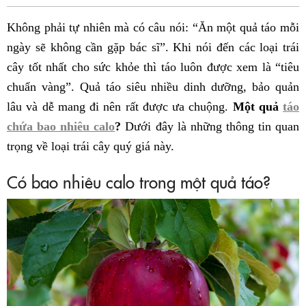
Fac
Không phải tự nhiên mà có câu nói: “Ăn một quả táo mỗi
ngày sẽ không cần gặp bác sĩ”. Khi nói đến các loại trái
cây tốt nhất cho sức khỏe thì táo luôn được xem là “tiêu
chuẩn vàng”. Quả táo siêu nhiều dinh dưỡng, bảo quản
lâu và dễ mang đi nên rất được ưa chuộng.
Một quả
táo
chứa bao nhiêu calo
?
Dưới đây là những thông tin quan
trọng về loại trái cây quý giá này.
Có bao nhiêu calo trong một quả táo?