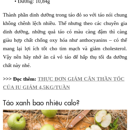
• Đường: 10,84g
Thành phần dinh dưỡng trong táo đỏ so với táo nói chung
không chênh lệch nhiều. Thế nhưng theo các chuyên gia
dinh dưỡng, những quả táo có màu càng đậm thì càng
giàu hợp chất chống oxy hóa như anthocyanins – có thể
mang lại lợi ích tốt cho tim mạch và giảm cholesterol.
Vậy nên hãy nhớ ăn cả vỏ táo để hấp thụ tối đa dưỡng
chất này nhé.
>>> Đọc thêm:
THỰC ĐƠN GIẢM CÂN THẦN TỐC
CỦA IU GIẢM 4,5KG/TUẦN
Táo xanh bao nhiêu calo?