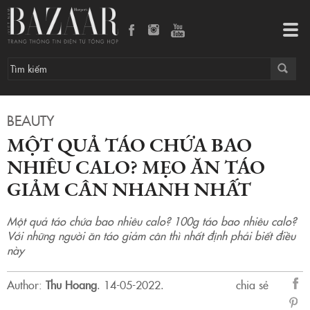
Một quả táo chứa bao nhiêu calo? Mẹo ăn táo giảm cân nhanh nhất
Tog
navi
BEAUTY
MỘT QUẢ TÁO CHỨA BAO
NHIÊU CALO? MẸO ĂN TÁO
GIẢM CÂN NHANH NHẤT
Một quả táo chứa bao nhiêu calo? 100g táo bao nhiêu calo?
Với những người ăn táo giảm cân thì nhất định phải biết điều
này
Author:
Thu Hoang
.
14-05-2022.
chia sẻ
sẻ