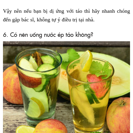
Vậy nên nếu bạn bị dị ứng với táo thì hãy nhanh chóng
đến gặp bác sĩ, không tự ý điều trị tại nhà.
6. Có nên uống nước ép táo không?