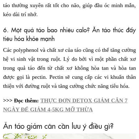
táo thường xuyên rất tốt cho não, giúp đầu óc minh mẫn,
kéo dài trí nhớ.
6. Một quả táo bao nhiêu calo? Ăn táo thúc đẩy
tiêu hóa khỏe mạnh
Các polyphenol và chất xơ của táo cũng có thể tăng cường
hệ vi sinh vật trong ruột. Lý do bởi vì một phần chất xơ
trong quả táo đến từ chất xơ không hòa tan và hòa tan
được gọi là pectin. Pectin sẽ cung cấp các vi khuẩn thân
thiện với đường ruột và tăng cường chức năng tiêu hóa.
>>> Đọc thêm:
THỰC ĐƠN DETOX GIẢM CÂN 7
NGÀY ĐỂ GIẢM 4-5KG MỠ THỪA
Ăn táo giảm cân cần lưu ý điều gì?