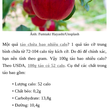
Ảnh: Fumiaki Hayashi/Unsplash
Một quả
táo chứa bao nhiêu calo
? 1 quả táo cỡ trung
bình chứa từ 72-104 calo tùy kích cỡ. Do đó để chính xác,
bạn nên tính theo gram. Vậy 100g táo bao nhiêu calo?
Theo USDA,
100g táo có 52 calo
. Cụ thể các chất trong
táo bao gồm:
• Lượng calo: 52 calo
• Chất béo: 0,2g
• Carbohydrate: 13,8g
• Đường: 10,4g