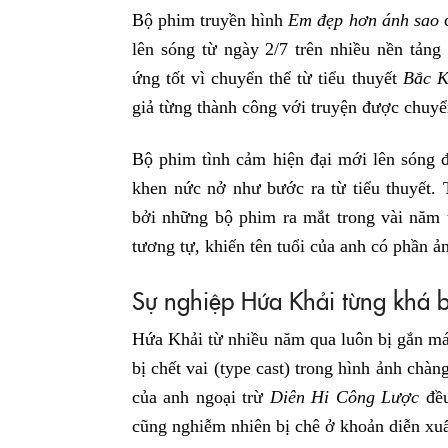
Bộ phim truyền hình
Em đẹp hơn ánh sao
lên sóng từ ngày 2/7 trên nhiều nền tảng
ứng tốt vì chuyển thể từ tiểu thuyết
Bắc K
giả từng thành công với truyện được chuyể
Bộ phim tình cảm hiện đại mới lên sóng đ
khen nức nở như bước ra từ tiểu thuyết.
bởi những bộ phim ra mắt trong vài năm 
tương tự, khiến tên tuổi của anh có phần 
Sự nghiệp Hứa Khải từng khá b
Hứa Khải từ nhiều năm qua luôn bị gắn mác
bị chết vai (type cast) trong hình ảnh chàn
của anh ngoại trừ
Diên Hi Công Lược
đều
cũng nghiễm nhiên bị chê ở khoản diễn xuất