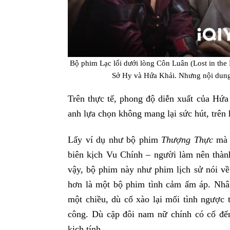
Bộ phim Lạc lối dưới lòng Côn Luân (Lost in the
Sở Hy và Hứa Khải. Nhưng nội dung
Trên thực tế, phong độ diễn xuất của Hứa
anh lựa chọn không mang lại sức hút, trên 
Lấy ví dụ như bộ phim
Thượng Thực
mà 
biên kịch Vu Chính – người làm nên thà
vậy, bộ phim này như phim lịch sử nói về
hơn là một bộ phim tình cảm ấm áp. Nh
một chiều, dù cố xào lại mối tình ngược
công. Dù cặp đôi nam nữ chính có cố đến
kịch tính.