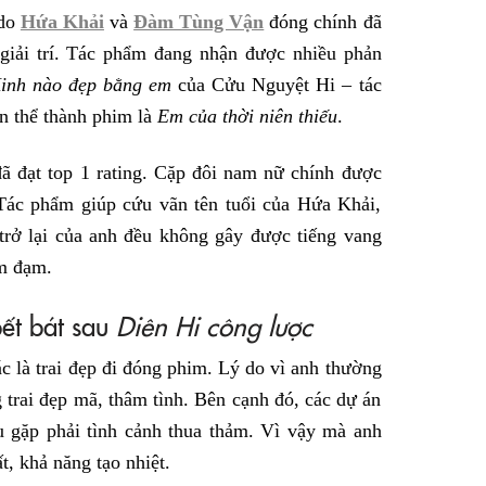
do
Hứa Khải
và
Đàm Tùng Vận
đóng chính đã
 giải trí. Tác phẩm đang nhận được nhiều phản
inh nào đẹp bằng em
của Cửu Nguyệt Hi – tác
n thể thành phim là
Em của thời niên thiếu
.
ã đạt top 1 rating. Cặp đôi nam nữ chính được
 Tác phẩm giúp cứu vãn tên tuổi của Hứa Khải,
trở lại của anh đều không gây được tiếng vang
ảm đạm.
ết bát sau
Diên Hi công lược
 là trai đẹp đi đóng phim. Lý do vì anh thường
g trai đẹp mã, thâm tình. Bên cạnh đó, các dự án
 gặp phải tình cảnh thua thảm. Vì vậy mà anh
, khả năng tạo nhiệt.