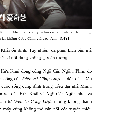
 Kunlun Mountains) quy tụ hai visual đỉnh cao là Chung
 lại không được đánh giá cao. Ảnh: IQIYI
 Khải ổn định. Tuy nhiên, đa phần kịch bản mà
hết vì nội dung không gây ấn tượng.
Hứa Khải đóng cùng Ngô Cẩn Ngôn. Phim do
nh công của
Diên Hi Công Lược –
dẫn dắt. Dẫu
 cuộc sống cung đình trong triều đại nhà Minh,
ân vật của Hứa Khải và Ngô Cẩn Ngôn nhạt và
 tâm từ
Diên Hi Công Lược
nhưng không thành
 mấy cũng không thể cân nổi cốt truyện thiếu