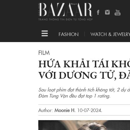
Toggle
FASHION
WATCH & JEWELR
navigation
FILM
HỨA KHẢI TÁI KH
VỚI DƯƠNG TỬ, 
Sau loạt phim đạt thành tích không tốt, 2 d
Đàm Tùng Vận đều đạt top 1 rating.
Author:
Moonie H
.
10-07-2024.