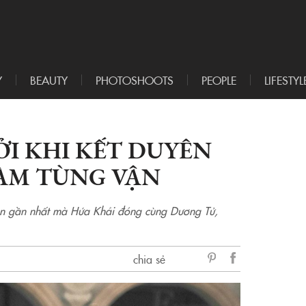
Y
BEAUTY
PHOTOSHOOTS
PEOPLE
LIFESTYL
ỞI KHI KẾT DUYÊN
ĐÀM TÙNG VẬN
ự án gần nhất mà Hứa Khải đóng cùng Dương Tử,
chia sẻ
sẻ
Facebook