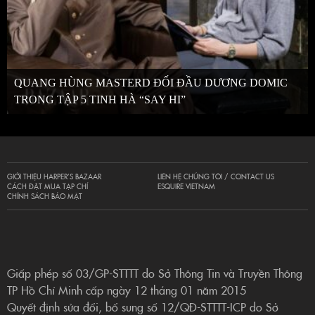
QUANG HÙNG MASTERD ĐỐI ĐẦU DƯƠNG DOMIC
TRONG TẬP 5 TINH HÀ “SAY HI”
GIỚI THIỆU HARPER’S BAZAAR
LIÊN HỆ CHÚNG TÔI / CONTACT US
CÁCH ĐẶT MUA TẠP CHÍ
ESQUIRE VIETNAM
CHÍNH SÁCH BẢO MẬT
Giấp phép số 03/GP-STTTT do Sở Thông Tin và Truyền Thông
TP Hồ Chí Minh cấp ngày 12 tháng 01 năm 2015
Quyết định sửa đổi, bổ sung số 12/QĐ-STTTT-ICP do Sở