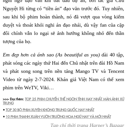
nghi ngờ đạo văn khi bắt đầu dự án, bởi tác giả Cửu
Nguyệt Hi từng có “tiền án” đạo văn trước đó. Tuy nhiên,
sau khi bộ phim hoàn thành, nó đã vượt qua vòng kiểm
duyệt và thoát khỏi nghi án đạo nhái, dù vậy fan của cặp
đôi chính vẫn lo ngại sẽ ảnh hưởng không nhỏ đến thần
tượng của họ.
Em đẹp hơn cả ánh sao (As beautiful as you)
dài 40 tập,
phát sóng các ngày thứ Hai đến Chủ nhật trên đài Hồ Nam
và phát song song trên nền tảng Mango TV và Tencent
Video từ ngày 2-7-2024. Khán giả Việt Nam có thể xem
phim trên WeTV, Viki…
>>> Đọc thêm:
TOP 25 PHIM CHUYỂN THỂ NGÔN TÌNH HAY NHẤT MÀN ẢNH XỨ
TRUNG
•
TOP 30 BỘ PHIM XUYÊN KHÔNG TRUNG QUỐC HAY NHẤT
•
10 PHIM THANH XUÂN VƯỜN TRƯỜNG HOA NGỮ HAY VÀ MỚI NHẤT
Tạp chí thời trang Harper’s Bazaar