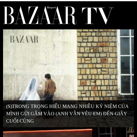
(S)TRONG TRỌNG HIẾU MANG NHIỀU KỶ NIỆM CỦA
MÌNH GỬI GẮM VÀO (ANH VẪN YÊU EM) ĐẾN GIÂY
CUỐI CÙNG