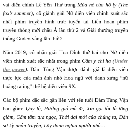
vai diễn chính Lê Yến Thư trong
Mùa hè của hồ ly (The
fox’s summer),
cô giành giải Nữ diễn viên chính xuất sắc
nhất phim truyền hình trực tuyến tại Liên hoan phim
truyền thông mới châu Á lần thứ 2 và Giải thưởng truyền
thông Gudeo vàng lần thứ 2.
Năm 2019, cô nhận giải Hoa Đỉnh thứ hai cho Nữ diễn
viên chính xuất sắc nhất trong phim
Cẩm y chi hạ (
Under
the power
).
Đàm Tùng Vận được đánh giá là diễn viên
thực lực của màn ảnh nhỏ Hoa ngữ với danh xưng “nữ
hoàng rating” thế hệ diễn viên 9X.
Các bộ phim đặc sắc gắn liền với tên tuổi Đàm Tùng Vận
bao gồm:
Quy lộ, Hướng gió mà đi, Xin gọi tôi là tổng
giám, Cẩm tâm tựa ngọc, Thời đại mới của chúng ta, Dân
sơ kỳ nhân truyện, Lấy danh nghĩa người nhà…