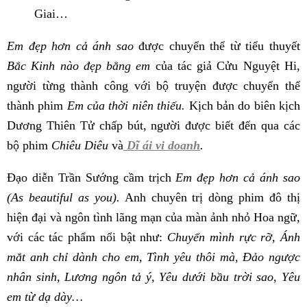
Giai…
Em đẹp hơn cả ánh sao
được chuyển thể từ tiểu thuyết
Bắc Kinh nào đẹp bằng em
của tác giả Cửu Nguyệt Hi,
người từng thành công với bộ truyện được chuyển thể
thành phim
Em của thời niên thiếu.
Kịch bản do biên kịch
Dương Thiên Tử chấp bút, người được biết đến qua các
bộ phim
Chiêu Diêu
và
Dĩ ái vi doanh
.
Đạo diễn Trần Sướng cầm trịch
Em đẹp hơn cả ánh sao
(As beautiful as you).
Anh chuyên trị dòng phim đô thị
hiện đại và ngôn tình lãng mạn của màn ảnh nhỏ Hoa ngữ,
với các tác phẩm nổi bật như:
Chuyển mình rực rỡ, Ánh
mắt anh chỉ dành cho em, Tình yêu thôi mà, Đảo ngược
nhân sinh, Lương ngôn tả ý, Yêu dưới bầu trời sao, Yêu
em từ dạ dày…