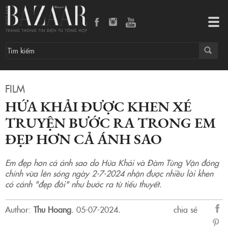
Hứa Khải được khen xé truyện bước ra trong Em đẹp hơn cả ánh sao
Tog
navi
FILM
HỨA KHẢI ĐƯỢC KHEN XÉ
TRUYỆN BƯỚC RA TRONG EM
ĐẸP HƠN CẢ ÁNH SAO
Em đẹp hơn cả ánh sao do Hứa Khải và Đàm Tùng Vận đóng
chính vừa lên sóng ngày 2-7-2024 nhận được nhiều lời khen
có cánh "đẹp đôi" như bước ra từ tiểu thuyết.
Author:
Thu Hoang
.
05-07-2024.
chia sẻ
sẻ