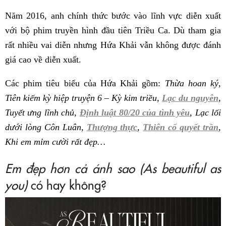
Năm 2016, anh chính thức bước vào lĩnh vực diễn xuất
với bộ phim truyền hình đầu tiên Triều Ca. Dù tham gia
rất nhiều vai diễn nhưng Hứa Khải vẫn không được đánh
giá cao về diễn xuất.
Các phim tiêu biểu của Hứa Khải gồm:
Thừa hoan ký,
Tiên kiếm kỳ hiệp truyện 6 – Kỳ kim triều,
Lạc du nguyên
,
Tuyết ưng lĩnh chủ,
Định luật 80/20 của tình yêu
, Lạc lối
dưới lòng Côn Luân,
Thượng thực
,
Thiên cổ quyết trần
,
Khi em mỉm cười rất đẹp…
Em đẹp hơn cả ánh sao (As beautiful as
you)
có hay không?