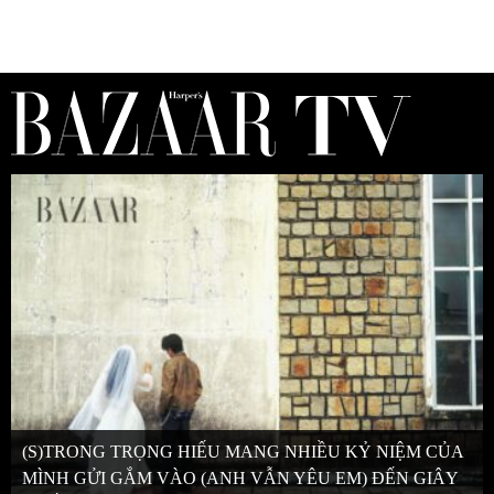
(S)TRONG TRỌNG HIẾU MANG NHIỀU KỶ NIỆM CỦA
MÌNH GỬI GẮM VÀO (ANH VẪN YÊU EM) ĐẾN GIÂY