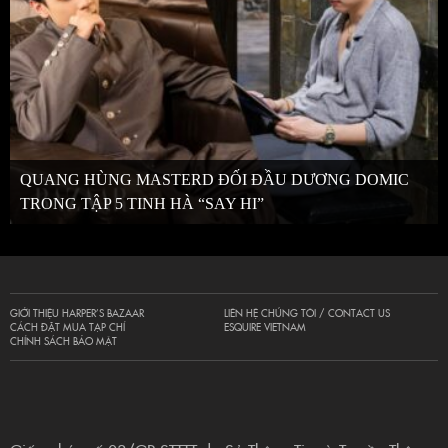
QUANG HÙNG MASTERD ĐỐI ĐẦU DƯƠNG DOMIC
TRONG TẬP 5 TINH HÀ “SAY HI”
GIỚI THIỆU HARPER’S BAZAAR
LIÊN HỆ CHÚNG TÔI / CONTACT US
CÁCH ĐẶT MUA TẠP CHÍ
ESQUIRE VIETNAM
CHÍNH SÁCH BẢO MẬT