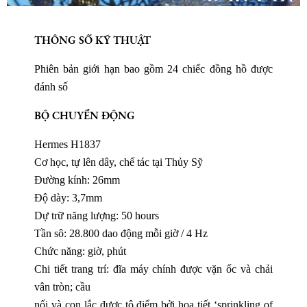
THÔNG SỐ KỸ THUẬT
Phiên bản giới hạn bao gồm 24 chiếc đồng hồ được
đánh số
BỘ CHUYỂN ĐỘNG
Hermes H1837
Cơ học, tự lên dây, chế tác tại Thủy Sỹ
Đường kính: 26mm
Độ dày: 3,7mm
Dự trữ năng lượng: 50 hours
Tần sô: 28.800 dao động mỗi giờ / 4 Hz
Chức năng: giờ, phút
Chi tiết trang trí: đĩa máy chính được vặn ốc và chải
vân tròn; cầu
nối và con lắc được tô điểm bởi họa tiết ‘sprinkling of