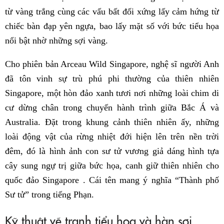
từ vàng trắng cùng các vấu bất đối xứng lấy cảm hứng từ
chiếc bàn đạp yên ngựa, bao lấy mặt số với bức tiểu họa
nổi bật nhờ những sợi vàng.
Cho phiên bản Arceau Wild Singapore, nghệ sĩ người Anh
đã tôn vinh sự trù phú phi thường của thiên nhiên
Singapore, một hòn đảo xanh tươi nơi những loài chim di
cư dừng chân trong chuyến hành trình giữa Bắc Á và
Australia. Đặt trong khung cảnh thiên nhiên ấy, những
loài động vật của rừng nhiệt đới hiện lên trên nền trời
đêm, đó là hình ảnh con sư tử vương giả dáng hình tựa
cây sung ngự trị giữa bức họa, canh giữ thiên nhiên cho
quốc đảo Singapore . Cái tên mang ý nghĩa “Thành phố
Sư tử” trong tiếng Phạn.
Kỹ thuật vẽ tranh tiểu họa và hàn sợi