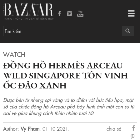
Đồng hồ Hermès Arceau Wild Singapore tôn vinh ốc đảo xanh
Tog
navi
WATCH
ĐỒNG HỒ HERMÈS ARCEAU
WILD SINGAPORE TÔN VINH
ỐC ĐẢO XANH
Được bên từ những sợi vàng và tô điểm với bức tiểu họa, mặt
số của chiếc đồng hồ Arceau phô bày hình ảnh một con sư tử
oai vệ giữa khung cảnh thiên nhiên tươi tốt
Author:
Vy Pham
.
01-10-2021.
chia sẻ
sẻ