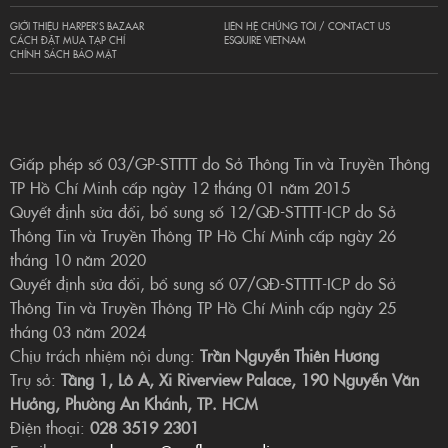
GIỚI THIỆU HARPER’S BAZAAR
LIÊN HỆ CHÚNG TÔI / CONTACT US
CÁCH ĐẶT MUA TẠP CHÍ
ESQUIRE VIETNAM
CHÍNH SÁCH BẢO MẬT
Giấp phép số 03/GP-STTTT do Sở Thông Tin và Truyền Thông
TP Hồ Chí Minh cấp ngày 12 tháng 01 năm 2015
Quyết định sửa đổi, bổ sung số 12/QĐ-STTTT-ICP do Sở
Thông Tin và Truyền Thông TP Hồ Chí Minh cấp ngày 26
tháng 10 năm 2020
Quyết định sửa đổi, bổ sung số 07/QĐ-STTTT-ICP do Sở
Thông Tin và Truyền Thông TP Hồ Chí Minh cấp ngày 25
tháng 03 năm 2024
Chịu trách nhiệm nội dung:
Trần Nguyễn Thiên Hương
Trụ sở:
Tầng 1, Lô A, Xi Riverview Palace, 190 Nguyễn Văn
Hưởng, Phường An Khánh, TP. HCM
Điện thoại:
028 3519 2301