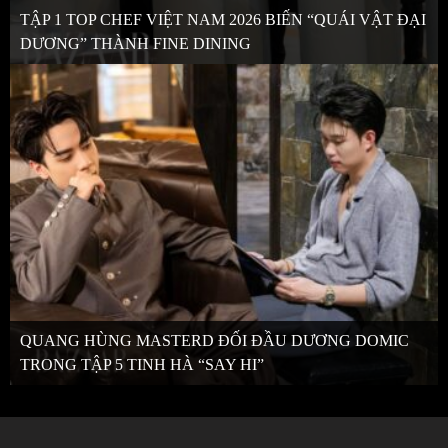
TẬP 1 TOP CHEF VIỆT NAM 2026 BIẾN “QUÁI VẬT ĐẠI
DƯƠNG” THÀNH FINE DINING
QUANG HÙNG MASTERD ĐỐI ĐẦU DƯƠNG DOMIC
TRONG TẬP 5 TINH HÀ “SAY HI”