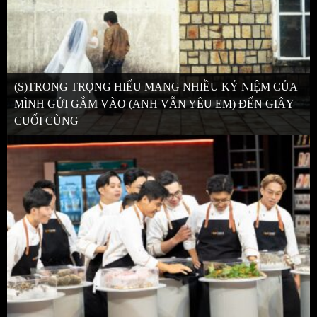
(S)TRONG TRỌNG HIẾU MANG NHIỀU KỶ NIỆM CỦA
MÌNH GỬI GẮM VÀO (ANH VẪN YÊU EM) ĐẾN GIÂY
CUỐI CÙNG