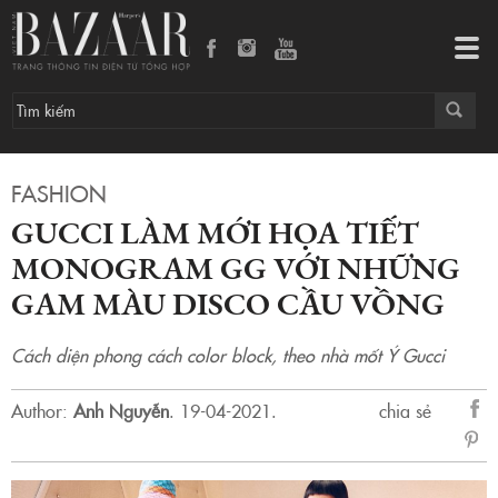
Gucci làm mới họa tiết monogram GG với những gam màu disco cầu vồng
Tog
navi
FASHION
GUCCI LÀM MỚI HỌA TIẾT
MONOGRAM GG VỚI NHỮNG
GAM MÀU DISCO CẦU VỒNG
Cách diện phong cách color block, theo nhà mốt Ý Gucci
Author:
Anh Nguyễn
.
19-04-2021.
chia sẻ
sẻ
Fac