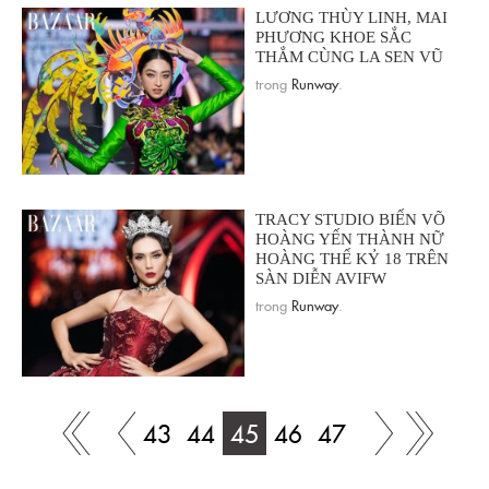
LƯƠNG THÙY LINH, MAI
PHƯƠNG KHOE SẮC
THẮM CÙNG LA SEN VŨ
trong
Runway
.
TRACY STUDIO BIẾN VÕ
HOÀNG YẾN THÀNH NỮ
HOÀNG THẾ KỶ 18 TRÊN
SÀN DIỄN AVIFW
trong
Runway
.
43
44
45
46
47