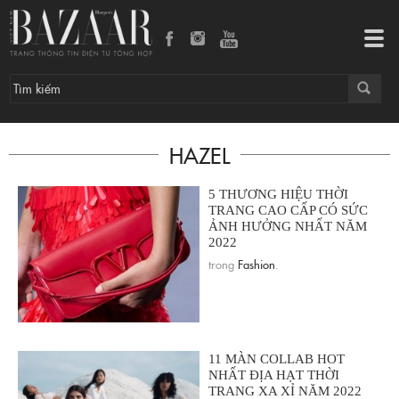
Tog
navi
HAZEL
5 THƯƠNG HIỆU THỜI
TRANG CAO CẤP CÓ SỨC
ẢNH HƯỞNG NHẤT NĂM
2022
trong
Fashion
.
11 MÀN COLLAB HOT
NHẤT ĐỊA HẠT THỜI
TRANG XA XỈ NĂM 2022