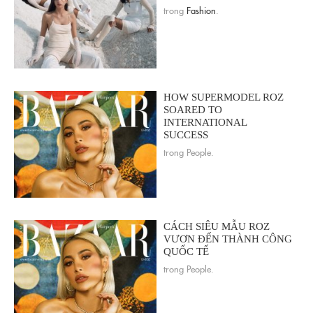
trong
Fashion
.
HOW SUPERMODEL ROZ
SOARED TO
INTERNATIONAL
SUCCESS
trong People.
CÁCH SIÊU MẪU ROZ
VƯƠN ĐẾN THÀNH CÔNG
QUỐC TẾ
trong People.