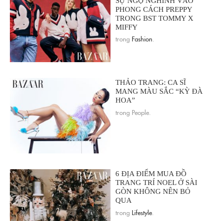
SỰ NGỘ NGHĨNH VÀO
PHONG CÁCH PREPPY
TRONG BST TOMMY X
MIFFY
trong
Fashion
.
THẢO TRANG: CA SĨ
MANG MÀU SẮC “KỲ ĐÀ
HOA”
trong People.
6 ĐỊA ĐIỂM MUA ĐỒ
TRANG TRÍ NOEL Ở SÀI
GÒN KHÔNG NÊN BỎ
QUA
trong
Lifestyle
.