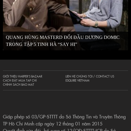
QUANG HÙNG MASTERD ĐỐI ĐẦU DƯƠNG DOMIC
TRONG TẬP 5 TINH HÀ “SAY HI”
GIỚI THIỆU HARPER’S BAZAAR
LIÊN HỆ CHÚNG TÔI / CONTACT US
CÁCH ĐẶT MUA TẠP CHÍ
ESQUIRE VIETNAM
CHÍNH SÁCH BẢO MẬT
Giấp phép số 03/GP-STTTT do Sở Thông Tin và Truyền Thông
TP Hồ Chí Minh cấp ngày 12 tháng 01 năm 2015
Quyết định sửa đổi, bổ sung số 12/QĐ-STTTT-ICP do Sở