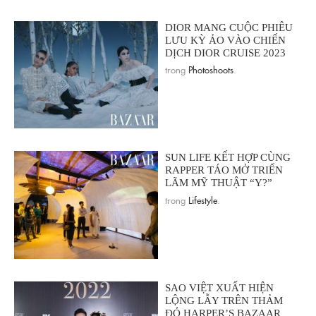
DIOR MANG CUỘC PHIÊU
LƯU KỲ ẢO VÀO CHIẾN
DỊCH DIOR CRUISE 2023
trong
Photoshoots
.
SUN LIFE KẾT HỢP CÙNG
RAPPER TÁO MỞ TRIỂN
LÃM MỸ THUẬT “Y?”
trong
Lifestyle
.
SAO VIỆT XUẤT HIỆN
LỘNG LẪY TRÊN THẢM
ĐỎ HARPER’S BAZAAR