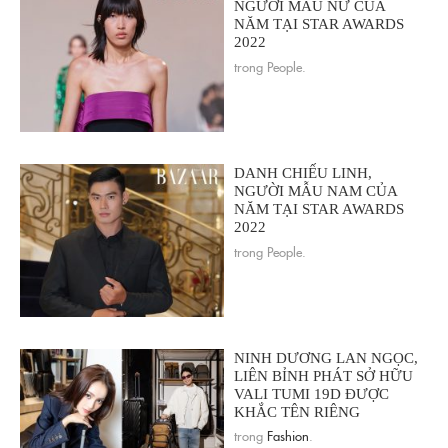
NGƯỜI MẪU NỮ CỦA
NĂM TẠI STAR AWARDS
2022
trong People.
DANH CHIẾU LINH,
NGƯỜI MẪU NAM CỦA
NĂM TẠI STAR AWARDS
2022
trong People.
NINH DƯƠNG LAN NGỌC,
LIÊN BỈNH PHÁT SỞ HỮU
VALI TUMI 19D ĐƯỢC
KHẮC TÊN RIÊNG
trong
Fashion
.