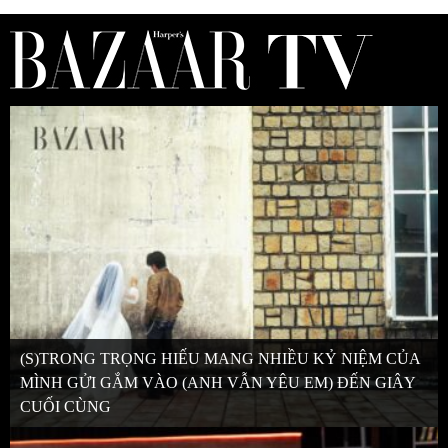
(S)TRONG TRỌNG HIẾU MANG NHIỀU KỶ NIỆM CỦA
MÌNH GỬI GẮM VÀO (ANH VẪN YÊU EM) ĐẾN GIÂY
CUỐI CÙNG