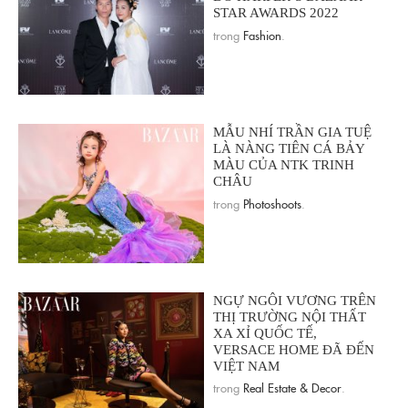
STAR AWARDS 2022
trong
Fashion
.
MẪU NHÍ TRẦN GIA TUỆ
LÀ NÀNG TIÊN CÁ BẢY
MÀU CỦA NTK TRINH
CHÂU
trong
Photoshoots
.
NGỰ NGÔI VƯƠNG TRÊN
THỊ TRƯỜNG NỘI THẤT
XA XỈ QUỐC TẾ,
VERSACE HOME ĐÃ ĐẾN
VIỆT NAM
trong
Real Estate & Decor
.