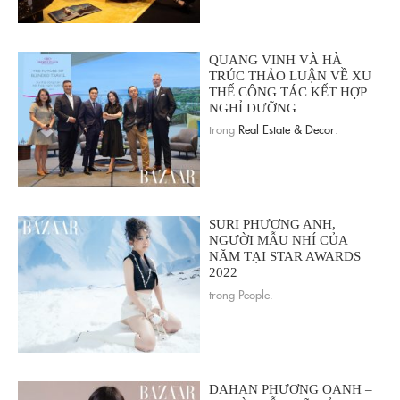
QUANG VINH VÀ HÀ
TRÚC THẢO LUẬN VỀ XU
THẾ CÔNG TÁC KẾT HỢP
NGHỈ DƯỠNG
trong
Real Estate & Decor
.
SURI PHƯƠNG ANH,
NGƯỜI MẪU NHÍ CỦA
NĂM TẠI STAR AWARDS
2022
trong People.
DAHAN PHƯƠNG OANH –