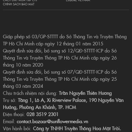
CÁCH ĐẶT MUA TẠP CHÍ
ESQUIRE VIETNAM
CHÍNH SÁCH BẢO MẬT
Giấp phép số 03/GP-STTTT do Sở Thông Tin và Truyền Thông
TP Hồ Chí Minh cấp ngày 12 tháng 01 năm 2015
Quyết định sửa đổi, bổ sung số 12/QĐ-STTTT-ICP do Sở
Thông Tin và Truyền Thông TP Hồ Chí Minh cấp ngày 26
tháng 10 năm 2020
Quyết định sửa đổi, bổ sung số 07/QĐ-STTTT-ICP do Sở
Thông Tin và Truyền Thông TP Hồ Chí Minh cấp ngày 25
tháng 03 năm 2024
Chịu trách nhiệm nội dung:
Trần Nguyễn Thiên Hương
Trụ sở:
Tầng 1, Lô A, Xi Riverview Palace, 190 Nguyễn Văn
Hưởng, Phường An Khánh, TP. HCM
Điện thoại:
028 3519 2301
Email:
contact.bazaar@sunflowermedia.vn
Vận hành bởi:
Công ty TNHH Truyền Thông Hoa Mặt Trời.