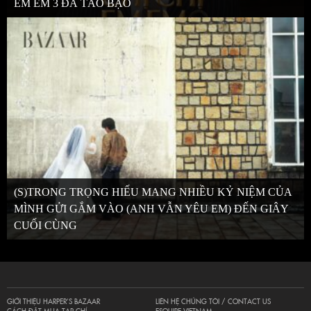
EM EM 3 ĐÃ TÁO BẠO
(S)TRONG TRỌNG HIẾU MANG NHIỀU KỶ NIỆM CỦA
MÌNH GỬI GẮM VÀO (ANH VẪN YÊU EM) ĐẾN GIÂY
CUỐI CÙNG
GIỚI THIỆU HARPER’S BAZAAR
LIÊN HỆ CHÚNG TÔI / CONTACT US