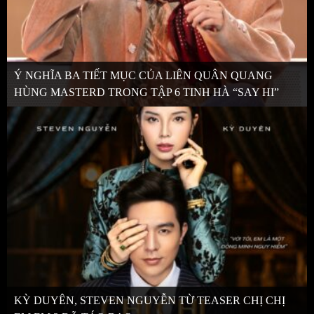
Ý NGHĨA BA TIẾT MỤC CỦA LIÊN QUÂN QUANG
HÙNG MASTERD TRONG TẬP 6 TINH HÀ “SAY HI”
KỲ DUYÊN, STEVEN NGUYỄN TỪ TEASER CHỊ CHỊ