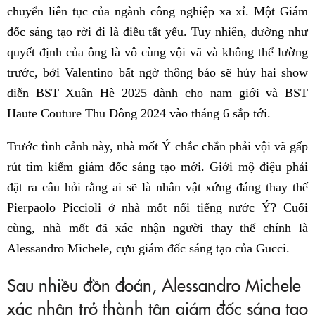
chuyển liên tục của ngành công nghiệp xa xỉ. Một Giám
đốc sáng tạo rời đi là điều tất yếu. Tuy nhiên, dường như
quyết định của ông là vô cùng vội vã và không thể lường
trước, bởi Valentino bất ngờ thông báo sẽ hủy hai show
diễn BST Xuân Hè 2025 dành cho nam giới và BST
Haute Couture Thu Đông 2024 vào tháng 6 sắp tới.
Trước tình cảnh này, nhà mốt Ý chắc chắn phải vội vã gấp
rút tìm kiếm giám đốc sáng tạo mới. Giới mộ điệu phải
đặt ra câu hỏi rằng ai sẽ là nhân vật xứng đáng thay thế
Pierpaolo Piccioli ở nhà mốt nổi tiếng nước Ý? Cuối
cùng, nhà mốt đã xác nhận người thay thế chính là
Alessandro Michele, cựu giám đốc sáng tạo của Gucci.
Sau nhiều đồn đoán, Alessandro Michele
xác nhận trở thành tân giám đốc sáng tạo