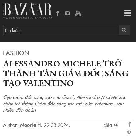
Alessandro Michele trở thành tân giám đốc sáng tạo Valentino
Tog
navi
FASHION
ALESSANDRO MICHELE TRỞ
THÀNH TÂN GIÁM ĐỐC SÁNG
TẠO VALENTINO
Cựu giám đốc sáng tạo của Gucci, Alessandro Michele xác
nhận trở thành Giám đốc sáng tạo mới của Valentino, sau
nhiều đồn đoán
Author:
Moonie H
.
29-03-2024.
chia sẻ
sẻ