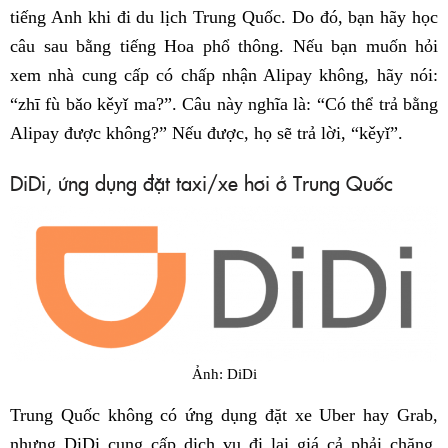
tiếng Anh khi đi du lịch Trung Quốc. Do đó, bạn hãy học
câu sau bằng tiếng Hoa phổ thông. Nếu bạn muốn hỏi
xem nhà cung cấp có chấp nhận Alipay không, hãy nói:
“zhī fù bǎo kěyǐ ma?”. Câu này nghĩa là: “Có thể trả bằng
Alipay được không?” Nếu được, họ sẽ trả lời, “kěyǐ”.
DiDi, ứng dụng đặt taxi/xe hơi ở Trung Quốc
Ảnh: DiDi
Trung Quốc không có ứng dụng đặt xe Uber hay Grab,
nhưng DiDi cung cấp dịch vụ đi lại giá cả phải chăng.