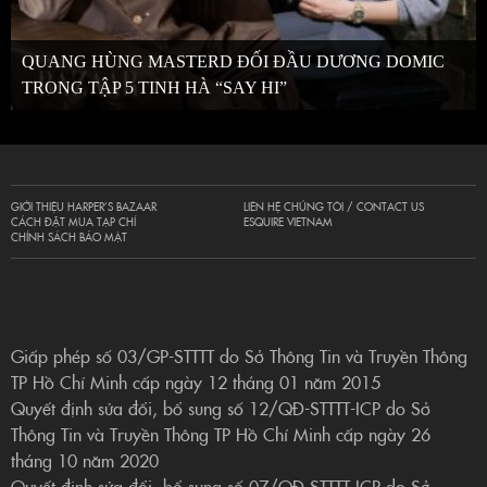
QUANG HÙNG MASTERD ĐỐI ĐẦU DƯƠNG DOMIC
TRONG TẬP 5 TINH HÀ “SAY HI”
GIỚI THIỆU HARPER’S BAZAAR
LIÊN HỆ CHÚNG TÔI / CONTACT US
CÁCH ĐẶT MUA TẠP CHÍ
ESQUIRE VIETNAM
CHÍNH SÁCH BẢO MẬT
Giấp phép số 03/GP-STTTT do Sở Thông Tin và Truyền Thông
TP Hồ Chí Minh cấp ngày 12 tháng 01 năm 2015
Quyết định sửa đổi, bổ sung số 12/QĐ-STTTT-ICP do Sở
Thông Tin và Truyền Thông TP Hồ Chí Minh cấp ngày 26
tháng 10 năm 2020
Quyết định sửa đổi, bổ sung số 07/QĐ-STTTT-ICP do Sở