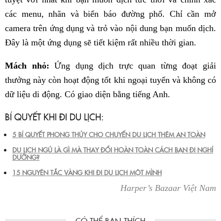
các menu, nhãn và biển báo đường phố. Chỉ cần mở
camera trên ứng dụng và trỏ vào nội dung bạn muốn dịch.
Đây là một ứng dụng sẽ tiết kiệm rất nhiều thời gian.
Mách nhỏ:
Ứng dụng dịch trực quan từng đoạt giải
thưởng này còn hoạt động tốt khi ngoại tuyến và không có
dữ liệu di động. Có giao diện bằng tiếng Anh.
BÍ QUYẾT KHI ĐI DU LỊCH:
5 BÍ QUYẾT PHONG THỦY CHO CHUYẾN DU LỊCH THÊM AN TOÀN
DU LỊCH NGỦ LÀ GÌ MÀ THAY ĐỔI HOÀN TOÀN CÁCH BẠN ĐI NGHỈ
DƯỠNG?
15 NGUYÊN TẮC VÀNG KHI ĐI DU LỊCH MỘT MÌNH
Harper’s Bazaar Việt Nam