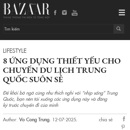
8 ứng dụng thiết yếu cho chuyến du lịch Trung Quốc suôn sẻ
Tog
navi
LIFESTYLE
8 ỨNG DỤNG THIẾT YẾU CHO
CHUYẾN DU LỊCH TRUNG
QUỐC SUÔN SẺ
Để khỏi bỡ ngỡ cũng như thích nghi với “nhịp sống” Trung
Quốc, bạn nên tải xuống các ứng dụng này và đăng
ký trước chuyến đi của mình
Author:
Vo Cong Trung
.
12-07-2025.
chia sẻ
sẻ