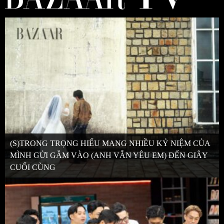
(S)TRONG TRỌNG HIẾU MANG NHIỀU KỶ NIỆM CỦA
MÌNH GỬI GẮM VÀO (ANH VẪN YÊU EM) ĐẾN GIÂY
CUỐI CÙNG