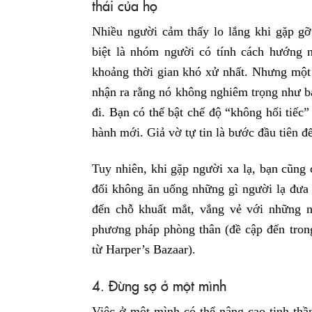
thái của họ
Nhiều người cảm thấy lo lắng khi gặp g
biệt là nhóm người có tính cách hướng n
khoảng thời gian khó xử nhất. Nhưng một 
nhận ra rằng nó không nghiêm trọng như b
đi. Bạn có thể bật chế độ “không hối tiế
hành mới. Giả vờ tự tin là bước đầu tiên để
Tuy nhiên, khi gặp người xa lạ, bạn cũng 
đối không ăn uống những gì người lạ đưa 
đến chỗ khuất mắt, vắng vẻ với những n
phương pháp phòng thân (đề cập đến tron
từ Harper’s Bazaar).
4. Đừng sợ ở một mình
Việc ở một mình có thể nâng cao tinh th