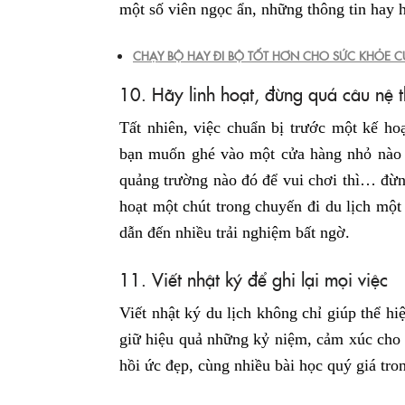
một số viên ngọc ẩn, những thông tin hay h
CHẠY BỘ HAY ĐI BỘ TỐT HƠN CHO SỨC KHỎE C
10. Hãy linh hoạt, đừng quá câu nệ t
Tất nhiên, việc chuẩn bị trước một kế h
bạn muốn ghé vào một cửa hàng nhỏ nào
quảng trường nào đó để vui chơi thì… đừn
hoạt một chút trong chuyến đi du lịch một
dẫn đến nhiều trải nghiệm bất ngờ.
11. Viết nhật ký để ghi lại mọi việc
Viết nhật ký du lịch không chỉ giúp thể h
giữ hiệu quả những kỷ niệm, cảm xúc cho 
hồi ức đẹp, cùng nhiều bài học quý giá tro