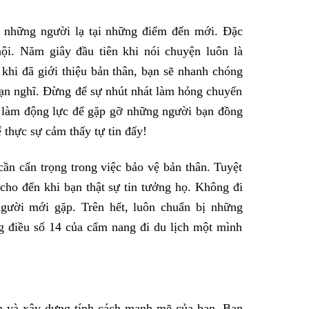
ỡ những người lạ tại những điểm đến mới. Đặc
ội. Năm giây đầu tiên khi nói chuyện luôn là
khi đã giới thiệu bản thân, bạn sẽ nhanh chóng
ạn nghĩ. Đừng để sự nhút nhát làm hỏng chuyến
c” làm động lực để gặp gỡ những người bạn đồng
 thực sự cảm thấy tự tin đấy!
cần cẩn trọng trong việc bảo vệ bản thân. Tuyệt
cho đến khi bạn thật sự tin tưởng họ. Không đi
gười mới gặp. Trên hết, luôn chuẩn bị những
g điều số 14 của cẩm nang đi du lịch một mình
ần và xây dựng tính cách mạnh mẽ của bạn. Bạn