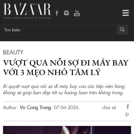
Vượt qua nỗi sợ đi máy bay với 3 mẹo nhỏ tâm lý
Tog
navi
BEAUTY
VƯỢT QUA NỖI SỢ ĐI MÁY BAY
VỚI 3 MẸO NHỎ TÂM LÝ
Bí quyết vượt qua nỗi sợ đi máy bay của các tiếp viên hàng
không sẽ giúp bạn dập tắt sự hoảng loạn trên không trung.
Author:
Vo Cong Trung
.
07-06-2026.
chia sẻ
sẻ
Fac