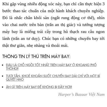
Khi gặp vùng nhiễu động xóc nảy, bạn chỉ cần thực hiện 3
bước thao tác chuẩn của một hành khách chuyên nghiệp.
Đó là nhấc chân khỏi sàn (ngắt rung động cơ thể), nhìn
vào chai nước trên bàn (trấn an thị giác) và tưởng tượng
máy bay là miếng trái cây trong hủ thạch rau câu ngon
lành (trấn an tư duy). Chúc bạn có những chuyến bay tới
thật thư giãn, nhẹ nhàng và thoải mái.
THÔNG TIN LÝ THÚ TRÊN MÁY BAY:
ĐÂU LÀ CHỖ NGỒI TỐT NHẤT TRÊN MÁY BAY Ở KHOANG PHỔ
THÔNG?
TƯƠI TẮN, KHOẺ KHOẮN SUỐT CHUYẾN BAY DÀI CHỈ VỚI MỘT BÍ
QUYẾT NHỎ
ĂN GÌ TRÊN MÁY BAY ĐỂ KHÔNG BỊ ĐẦY HƠI?
Harper’s Bazaar Việt Nam