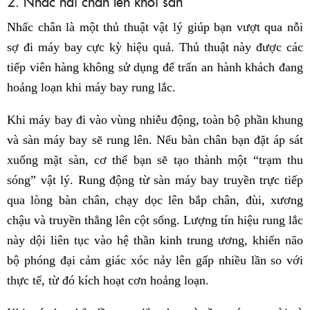
2. Nhấc hai chân lên khỏi sàn
Nhấc chân là một thủ thuật vật lý giúp bạn vượt qua nỗi
sợ đi máy bay cực kỳ hiệu quả. Thủ thuật này được các
tiếp viên hàng không sử dụng để trấn an hành khách đang
hoảng loạn khi máy bay rung lắc.
Khi máy bay đi vào vùng nhiễu động, toàn bộ phần khung
và sàn máy bay sẽ rung lên. Nếu bàn chân bạn đặt áp sát
xuống mặt sàn, cơ thể bạn sẽ tạo thành một “trạm thu
sóng” vật lý. Rung động từ sàn máy bay truyền trực tiếp
qua lòng bàn chân, chạy dọc lên bắp chân, đùi, xương
chậu và truyền thẳng lên cột sống. Lượng tín hiệu rung lắc
này dội liên tục vào hệ thần kinh trung ương, khiến não
bộ phóng đại cảm giác xóc nảy lên gấp nhiều lần so với
thực tế, từ đó kích hoạt cơn hoảng loạn.