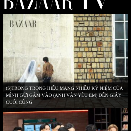
(S)TRONG TRỌNG HIẾU MANG NHIỀU KỶ NIỆM CỦA
MÌNH GỬI GẮM VÀO (ANH VẪN YÊU EM) ĐẾN GIÂY
CUỐI CÙNG