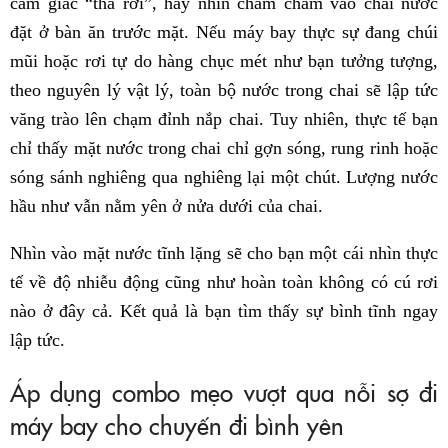
cảm giác “thả rơi”, hãy nhìn chằm chằm vào chai nước
đặt ở bàn ăn trước mặt. Nếu máy bay thực sự đang chúi
mũi hoặc rơi tự do hàng chục mét như bạn tưởng tượng,
theo nguyên lý vật lý, toàn bộ nước trong chai sẽ lập tức
văng trào lên chạm đỉnh nắp chai. Tuy nhiên, thực tế bạn
chỉ thấy mặt nước trong chai chỉ gợn sóng, rung rinh hoặc
sóng sánh nghiêng qua nghiêng lại một chút. Lượng nước
hầu như vẫn nằm yên ở nửa dưới của chai.
Nhìn vào mặt nước tĩnh lặng sẽ cho bạn một cái nhìn thực
tế về độ nhiễu động cũng như hoàn toàn không có cú rơi
nào ở đây cả. Kết quả là bạn tìm thấy sự bình tĩnh ngay
lập tức.
Áp dụng combo mẹo vượt qua nỗi sợ đi
máy bay cho chuyến đi bình yên