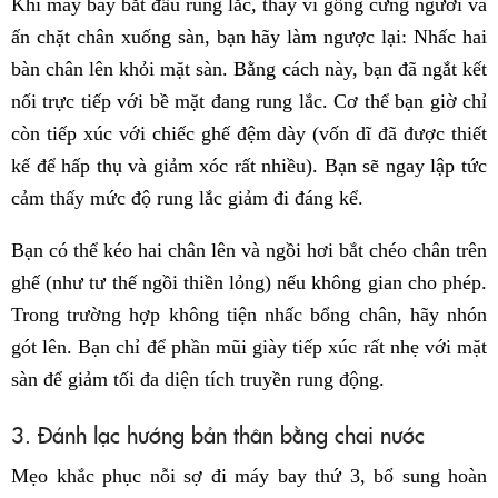
Khi máy bay bắt đầu rung lắc, thay vì gồng cứng người và
ấn chặt chân xuống sàn, bạn hãy làm ngược lại: Nhấc hai
bàn chân lên khỏi mặt sàn. Bằng cách này, bạn đã ngắt kết
nối trực tiếp với bề mặt đang rung lắc. Cơ thể bạn giờ chỉ
còn tiếp xúc với chiếc ghế đệm dày (vốn dĩ đã được thiết
kế để hấp thụ và giảm xóc rất nhiều). Bạn sẽ ngay lập tức
cảm thấy mức độ rung lắc giảm đi đáng kể.
Bạn có thể kéo hai chân lên và ngồi hơi bắt chéo chân trên
ghế (như tư thế ngồi thiền lỏng) nếu không gian cho phép.
Trong trường hợp không tiện nhấc bổng chân, hãy nhón
gót lên. Bạn chỉ để phần mũi giày tiếp xúc rất nhẹ với mặt
sàn để giảm tối đa diện tích truyền rung động.
3. Đánh lạc hướng bản thân bằng chai nước
Mẹo khắc phục nỗi sợ đi máy bay thứ 3, bổ sung hoàn