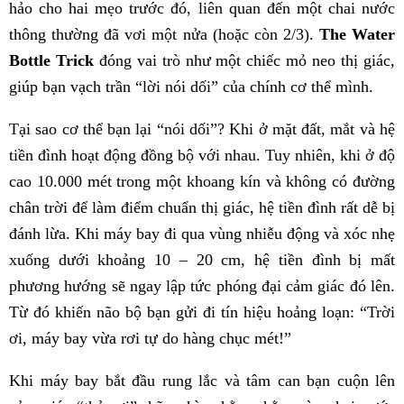
hảo cho hai mẹo trước đó, liên quan đến một chai nước
thông thường đã vơi một nửa (hoặc còn 2/3).
The Water
Bottle Trick
đóng vai trò như một chiếc mỏ neo thị giác,
giúp bạn vạch trần “lời nói dối” của chính cơ thể mình.
Tại sao cơ thể bạn lại “nói dối”? Khi ở mặt đất, mắt và hệ
tiền đình hoạt động đồng bộ với nhau. Tuy nhiên, khi ở độ
cao 10.000 mét trong một khoang kín và không có đường
chân trời để làm điểm chuẩn thị giác, hệ tiền đình rất dễ bị
đánh lừa. Khi máy bay đi qua vùng nhiễu động và xóc nhẹ
xuống dưới khoảng 10 – 20 cm, hệ tiền đình bị mất
phương hướng sẽ ngay lập tức phóng đại cảm giác đó lên.
Từ đó khiến não bộ bạn gửi đi tín hiệu hoảng loạn: “Trời
ơi, máy bay vừa rơi tự do hàng chục mét!”
Khi máy bay bắt đầu rung lắc và tâm can bạn cuộn lên