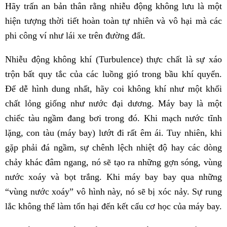
Hãy trấn an bản thân rằng nhiễu động không lưu là một
hiện tượng thời tiết hoàn toàn tự nhiên và vô hại mà các
phi công ví như lái xe trên đường đất.
Nhiễu động không khí (Turbulence) thực chất là sự xáo
trộn bất quy tắc của các luồng gió trong bầu khí quyển.
Để dễ hình dung nhất, hãy coi không khí như một khối
chất lỏng giống như nước đại dương. Máy bay là một
chiếc tàu ngầm đang bơi trong đó. Khi mạch nước tĩnh
lặng, con tàu (máy bay) lướt đi rất êm ái. Tuy nhiên, khi
gặp phải đá ngầm, sự chênh lệch nhiệt độ hay các dòng
chảy khác đâm ngang, nó sẽ tạo ra những gợn sóng, vùng
nước xoáy và bọt trắng. Khi máy bay bay qua những
“vùng nước xoáy” vô hình này, nó sẽ bị xóc nảy. Sự rung
lắc không thể làm tổn hại đến kết cấu cơ học của máy bay.