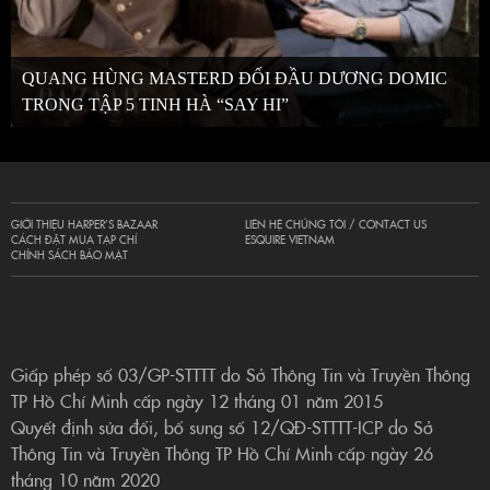
QUANG HÙNG MASTERD ĐỐI ĐẦU DƯƠNG DOMIC
TRONG TẬP 5 TINH HÀ “SAY HI”
GIỚI THIỆU HARPER’S BAZAAR
LIÊN HỆ CHÚNG TÔI / CONTACT US
CÁCH ĐẶT MUA TẠP CHÍ
ESQUIRE VIETNAM
CHÍNH SÁCH BẢO MẬT
Giấp phép số 03/GP-STTTT do Sở Thông Tin và Truyền Thông
TP Hồ Chí Minh cấp ngày 12 tháng 01 năm 2015
Quyết định sửa đổi, bổ sung số 12/QĐ-STTTT-ICP do Sở
Thông Tin và Truyền Thông TP Hồ Chí Minh cấp ngày 26
tháng 10 năm 2020