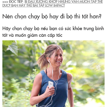
>>> ĐỌC TIẾP:
BỊ ĐAU XƯƠNG KHỚP NHƯNG VẪN MUỐN TẬP THỂ
DỤC? BẠN HÃY THỬ BÀI TẬP LOW IMPACT
Nên chọn chạy bộ hay đi bộ thì tốt hơn?
Hãy chọn chạy bộ nếu bạn có sức khỏe trung bình
tốt và muốn giảm cân cấp tốc