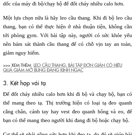
dốc của máy đi bộ/chạy bộ để đốt cháy nhiều calo hơn.
Một lựa chọn nữa là hãy leo cầu thang. Khi đi bộ leo cầu
thang, bạn có thể thực hiện ở nhà thuận tiện, không cần
tới phòng gym. Với bài tập này, người có sức khỏe yếu
nên bám sát thành cầu thang để có chỗ vịn tay an toàn,
giảm nguy hiểm.
>>> XEM THÊM:
LEO CẦU THANG, BÀI TẬP ĐƠN GIẢN CÓ HIỆU
QUẢ GIẢM MỠ BỤNG ĐÁNG KINH NGẠC
3. Kết hợp với tạ
Để đốt cháy nhiều calo hơn khi đi bộ và chạy bộ, bạn có
thể mang theo tạ. Thị trường hiện có loại tạ đeo quanh
cẳng chân, cánh tay hay vest đeo quanh hông và eo, để
bạn có thể mang theo người khi đang đi bộ hoặc chạy bộ.
Cơ thể sẽ phải gồng sức hơn khi đeo tạ, do đó sẽ giúp bài