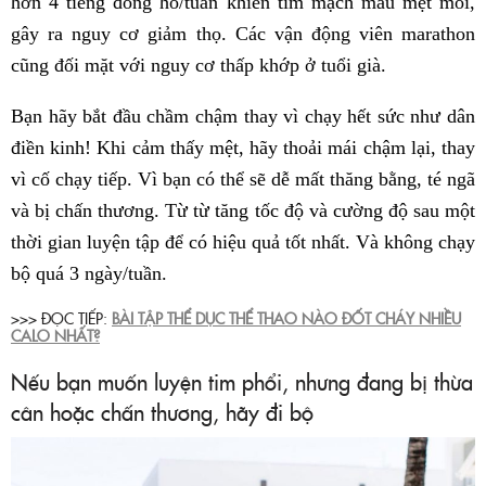
hơn 4 tiếng đồng hồ/tuần khiến tim mạch mau mệt mỏi,
gây ra nguy cơ giảm thọ. Các vận động viên marathon
cũng đối mặt với nguy cơ thấp khớp ở tuổi già.
Bạn hãy bắt đầu chầm chậm thay vì chạy hết sức như dân
điền kinh! Khi cảm thấy mệt, hãy thoải mái chậm lại, thay
vì cố chạy tiếp. Vì bạn có thể sẽ dễ mất thăng bằng, té ngã
và bị chấn thương. Từ từ tăng tốc độ và cường độ sau một
thời gian luyện tập để có hiệu quả tốt nhất. Và không chạy
bộ quá 3 ngày/tuần.
>>> ĐỌC TIẾP:
BÀI TẬP THỂ DỤC THỂ THAO NÀO ĐỐT CHÁY NHIỀU
CALO NHẤT?
Nếu bạn muốn luyện tim phổi, nhưng đang bị thừa
cân hoặc chấn thương, hãy đi bộ