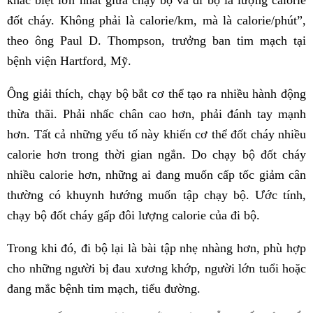
khác biệt lớn nhất giữa chạy bộ và đi bộ là lượng calorie
đốt cháy. Không phải là calorie/km, mà là calorie/phút”,
theo ông Paul D. Thompson, trưởng ban tim mạch tại
bệnh viện Hartford, Mỹ.
Ông giải thích, chạy bộ bắt cơ thể tạo ra nhiều hành động
thừa thãi. Phải nhấc chân cao hơn, phải đánh tay mạnh
hơn. Tất cả những yếu tố này khiến cơ thể đốt cháy nhiều
calorie hơn trong thời gian ngắn. Do chạy bộ đốt cháy
nhiều calorie hơn, những ai đang muốn cấp tốc giảm cân
thường có khuynh hướng muốn tập chạy bộ. Ước tính,
chạy bộ đốt cháy gấp đôi lượng calorie của đi bộ.
Trong khi đó, đi bộ lại là bài tập nhẹ nhàng hơn, phù hợp
cho những người bị đau xương khớp, người lớn tuổi hoặc
đang mắc bệnh tim mạch, tiểu đường.