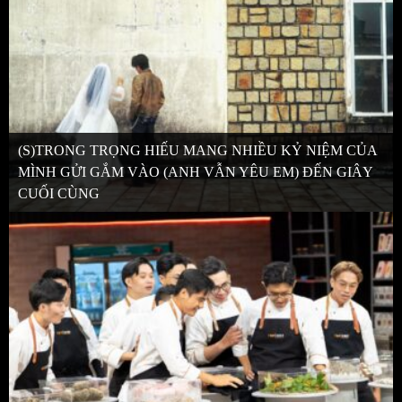
(S)TRONG TRỌNG HIẾU MANG NHIỀU KỶ NIỆM CỦA
MÌNH GỬI GẮM VÀO (ANH VẪN YÊU EM) ĐẾN GIÂY
CUỐI CÙNG