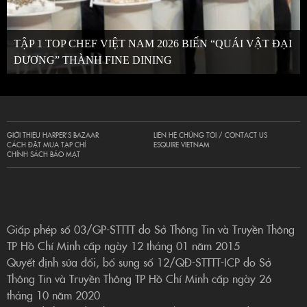
TẬP 1 TOP CHEF VIỆT NAM 2026 BIẾN “QUÁI VẬT ĐẠI
DƯƠNG” THÀNH FINE DINING
GIỚI THIỆU HARPER’S BAZAAR
LIÊN HỆ CHÚNG TÔI / CONTACT US
CÁCH ĐẶT MUA TẠP CHÍ
ESQUIRE VIETNAM
CHÍNH SÁCH BẢO MẬT
Giấp phép số 03/GP-STTTT do Sở Thông Tin và Truyền Thông
TP Hồ Chí Minh cấp ngày 12 tháng 01 năm 2015
Quyết định sửa đổi, bổ sung số 12/QĐ-STTTT-ICP do Sở
Thông Tin và Truyền Thông TP Hồ Chí Minh cấp ngày 26
tháng 10 năm 2020