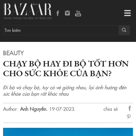
Chạy bộ hay đi bộ tốt hơn cho sức khỏe của bạn?
Tog
navi
BEAUTY
CHẠY BỘ HAY ĐI BỘ TỐT HƠN
CHO SỨC KHỎE CỦA BẠN?
Đi bộ và chạy bộ, tuy có vẻ giống nhau, lại ảnh hưởng đến
sức khỏe của bạn rất khác nhau
Author:
Anh Nguyễn
.
19-07-2023.
chia sẻ
sẻ
Fac