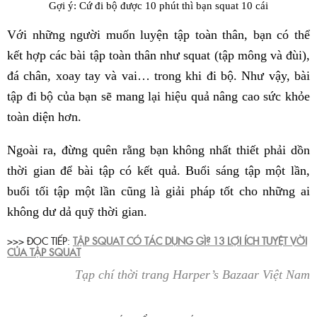
Gợi ý: Cứ đi bộ được 10 phút thì bạn squat 10 cái
Với những người muốn luyện tập toàn thân, bạn có thể
kết hợp các bài tập toàn thân như squat (tập mông và đùi),
đá chân, xoay tay và vai… trong khi đi bộ. Như vậy, bài
tập đi bộ của bạn sẽ mang lại hiệu quả nâng cao sức khỏe
toàn diện hơn.
Ngoài ra, đừng quên rằng bạn không nhất thiết phải dồn
thời gian để bài tập có kết quả. Buổi sáng tập một lần,
buổi tối tập một lần cũng là giải pháp tốt cho những ai
không dư dả quỹ thời gian.
>>> ĐỌC TIẾP:
TẬP SQUAT CÓ TÁC DỤNG GÌ? 13 LỢI ÍCH TUYỆT VỜI
CỦA TẬP SQUAT
Tạp chí thời trang Harper’s Bazaar Việt Nam