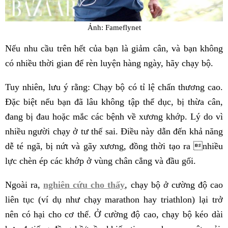
Ảnh: Fameflynet
Nếu nhu cầu trên hết của bạn là giảm cân, và bạn không
có nhiều thời gian để rèn luyện hàng ngày, hãy chạy bộ.
Tuy nhiên, lưu ý rằng: Chạy bộ có tỉ lệ chấn thương cao.
Đặc biệt nếu bạn đã lâu không tập thể dục, bị thừa cân,
đang bị đau hoặc mắc các bệnh về xương khớp. Lý do vì
nhiều người chạy ở tư thế sai. Điều này dẫn đến khả năng
dễ té ngã, bị nứt và gãy xương, đồng thời tạo ra nhiều
lực chèn ép các khớp ở vùng chân cẳng và đầu gối.
Ngoài ra,
nghiên cứu cho thấy
, chạy bộ ở cường độ cao
liên tục (ví dụ như chạy marathon hay triathlon) lại trở
nên có hại cho cơ thể. Ở cường độ cao, chạy bộ kéo dài