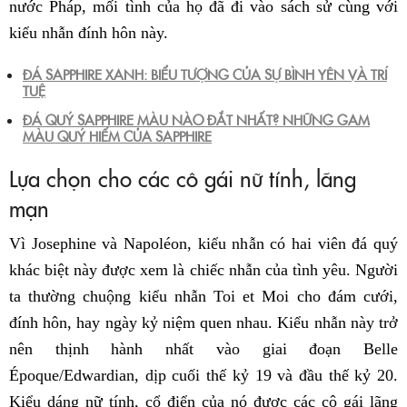
nước Pháp, mối tình của họ đã đi vào sách sử cùng với
kiểu nhẫn đính hôn này.
ĐÁ SAPPHIRE XANH: BIỂU TƯỢNG CỦA SỰ BÌNH YÊN VÀ TRÍ
TUỆ
ĐÁ QUÝ SAPPHIRE MÀU NÀO ĐẮT NHẤT? NHỮNG GAM
MÀU QUÝ HIẾM CỦA SAPPHIRE
Lựa chọn cho các cô gái nữ tính, lãng
mạn
Vì Josephine và Napoléon, kiểu nhẫn có hai viên đá quý
khác biệt này được xem là chiếc nhẫn của tình yêu. Người
ta thường chuộng kiểu nhẫn Toi et Moi cho đám cưới,
đính hôn, hay ngày kỷ niệm quen nhau. Kiểu nhẫn này trở
nên thịnh hành nhất vào giai đoạn Belle
Époque/Edwardian, dịp cuối thế kỷ 19 và đầu thế kỷ 20.
Kiểu dáng nữ tính, cổ điển của nó được các cô gái lãng