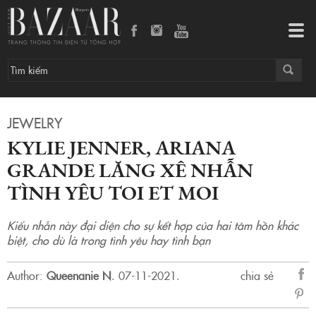
Kylie Jenner, Ariana Grande lăng xê nhẫn tình yêu Toi et Moi
Tog
navi
JEWELRY
KYLIE JENNER, ARIANA
GRANDE LĂNG XÊ NHẪN
TÌNH YÊU TOI ET MOI
Kiểu nhẫn này đại diện cho sự kết hợp của hai tâm hồn khác
biệt, cho dù là trong tình yêu hay tình bạn
Author:
Queenanie N
.
07-11-2021.
chia sẻ
sẻ
Fac