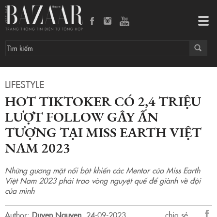
Hot TikToker có 2,4 triệu lượt follow gây ấn tượng tại Miss Earth Việt Nam 2023
Tog
navi
LIFESTYLE
HOT TIKTOKER CÓ 2,4 TRIỆU
LƯỢT FOLLOW GÂY ẤN
TƯỢNG TẠI MISS EARTH VIỆT
NAM 2023
Những gương mặt nổi bật khiến các Mentor của Miss Earth
Việt Nam 2023 phải trao vòng nguyệt quế để giành về đội
của mình
Author:
Duyen Nguyen
.
24-09-2023.
chia sẻ