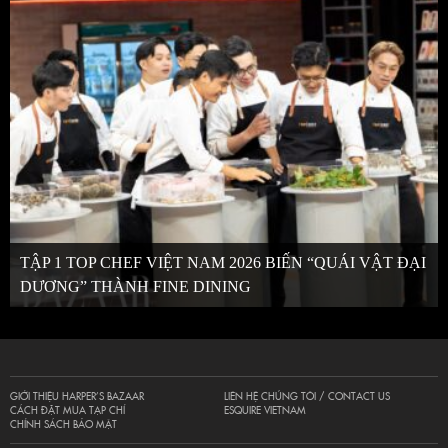
TẬP 1 TOP CHEF VIỆT NAM 2026 BIẾN “QUÁI VẬT ĐẠI
DƯƠNG” THÀNH FINE DINING
GIỚI THIỆU HARPER’S BAZAAR
LIÊN HỆ CHÚNG TÔI / CONTACT US
CÁCH ĐẶT MUA TẠP CHÍ
ESQUIRE VIETNAM
CHÍNH SÁCH BẢO MẬT