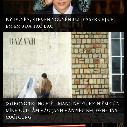
KỲ DUYÊN, STEVEN NGUYỄN TỪ TEASER CHỊ CHỊ
EM EM 3 ĐÃ TÁO BẠO
(S)TRONG TRỌNG HIẾU MANG NHIỀU KỶ NIỆM CỦA
MÌNH GỬI GẮM VÀO (ANH VẪN YÊU EM) ĐẾN GIÂY
CUỐI CÙNG