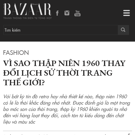
Vì sao thập niên 1960 thay đổi lịch sử thời trang thế giới?
Tog
navi
FASHION
VÌ SAO THẬP NIÊN 1960 THAY
ĐỔI LỊCH SỬ THỜI TRANG
THẾ GIỚI?
Với bất kỳ tín đồ retro hay nhà thiết kế nào, thập niên 1960
có lẽ là thời khắc đáng nhớ nhất. Được đánh giá là một trong
ba mốc son của thời trang, thập kỷ 1960 khiến người ta nhớ
đến với hàng loạt thay đổi, cách tân từ kiểu dáng đến chất
liệu và màu sắc