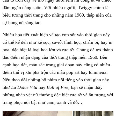
đầm ngắn dáng suôn. Với nhiều người, Twiggy chính là
biểu tượng thời trang cho những năm 1960, thập niên của
sự bùng nổ sáng tạo.
Nhiều họa tiết xuất hiện và tạo cơn sốt vào thời gian này
có
thể kể đến như kẻ sọc, ca-rô, hình học, chấm bi, hay in
hoa, đặc biệt là loại hoa lớn và rực rỡ. Chúng đã trở thành
đặc điểm nhận dạng của
thời trang thập niên 1960.
Bên
cạnh họa tiết, màu sắc trong giai đoạn
này cũng có nhiều
điểm thú vị khi pha trộn các màu pop art hay lumineux.
Nếu theo dõi những bộ phim nổi tiếng vào thời gian này
như
La Dolce Vita
hay
Ball of Fire
, bạn sẽ nhận thấy
những nhân vật nữ thường đặc biệt rực rỡ và ấn tượng với
trang phục nổi bật
như cam, xanh và đỏ…