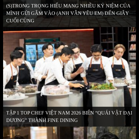
(S)TRONG TRỌNG HIẾU MANG NHIỀU KỶ NIỆM CỦA
MÌNH GỬI GẮM VÀO (ANH VẪN YÊU EM) ĐẾN GIÂY
CUỐI CÙNG
TẬP 1 TOP CHEF VIỆT NAM 2026 BIẾN “QUÁI VẬT ĐẠI
DƯƠNG” THÀNH FINE DINING