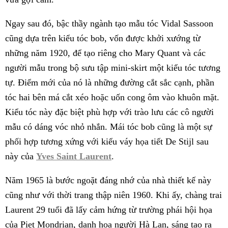
Ngay sau đó, bậc thầy ngành tạo mẫu tóc Vidal Sassoon
cũng dựa trên kiểu tóc bob, vốn được khởi xướng từ
những năm 1920, để tạo riêng cho Mary Quant và các
người mẫu trong bộ sưu tập mini-skirt một kiểu tóc tương
tự. Điểm mới của nó là những đường cắt sắc cạnh, phần
tóc hai bên má cắt xéo hoặc uốn cong ôm vào khuôn mặt.
Kiểu tóc này đặc biệt phù hợp với trào lưu các cô người
mẫu có dáng vóc nhỏ nhắn. Mái tóc bob cũng là một sự
phối hợp tương xứng với kiểu váy họa tiết De Stijl sau
này của
Yves Saint Laurent
.
Năm 1965 là bước ngoặt đáng nhớ của nhà thiết kế này
cũng như với thời trang thập niên 1960. Khi ấy, chàng trai
Laurent 29 tuổi đã lấy cảm hứng từ trường phái hội họa
của Piet Mondrian, danh họa người Hà Lan, sáng tạo ra