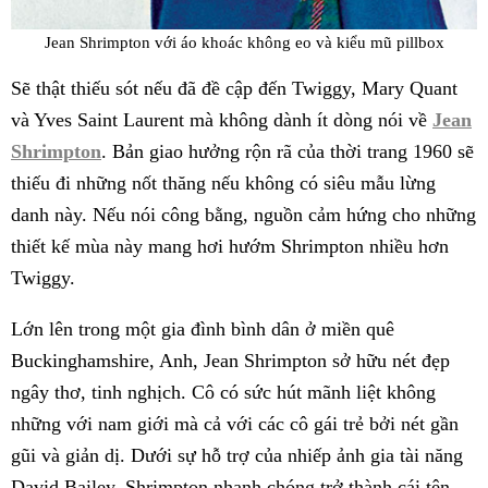
Jean Shrimpton với áo khoác không eo và kiểu mũ pillbox
Sẽ thật thiếu sót nếu đã đề cập đến Twiggy, Mary Quant
và Yves Saint Laurent mà không dành ít dòng nói về
Jean
Shrimpton
. Bản giao hưởng rộn rã của thời trang 1960 sẽ
thiếu đi những nốt thăng nếu không có siêu mẫu lừng
danh này. Nếu nói công bằng, nguồn cảm hứng cho những
thiết kế mùa này mang hơi hướm Shrimpton nhiều hơn
Twiggy.
Lớn lên trong một gia đình bình dân ở miền quê
Buckinghamshire, Anh, Jean Shrimpton sở hữu nét đẹp
ngây thơ, tinh nghịch. Cô có sức hút mãnh liệt không
những với nam giới mà cả với các cô gái trẻ bởi nét gần
gũi và giản dị. Dưới sự hỗ trợ của nhiếp ảnh gia tài năng
David Bailey, Shrimpton nhanh chóng trở thành cái tên