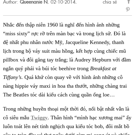
Author:
Queenanie N
.
02-10-2014.
chia sẻ
sẻ
Fac
Nhắc đến thập niên 1960 là nghĩ đến hình ảnh những
“miss sixty” rực rỡ trên màn bạc và trong lịch sử. Đó là
đệ nhất phu nhân nước Mỹ, Jacqueline Kennedy, thanh
lịch trong bộ váy suit màu hồng, kết hợp cùng chiếc mũ
pillbox và đôi găng tay trắng; là Audrey Hepburn với đầm
ngắn quý phái và búi tóc beehive trong
Breakfast at
Tiffany’s
. Quá khứ còn quay về với hình ảnh những cô
nàng hippie váy maxi in hoa tha thướt, những chàng trai
The Beatles tóc dài kiểu cách cùng quần ống loe…
Trong những huyền thoại một thời đó, nổi bật nhất vẫn là
cô siêu mẫu
Twiggy
. Thân hình “mình hạc xương mai” ấy
luôn toát lên nét tinh nghịch qua kiểu tóc bob, đôi mắt bồ
câu to tròn đầy vẻ thơ ngây dưới rèm mi cong út và chiếc