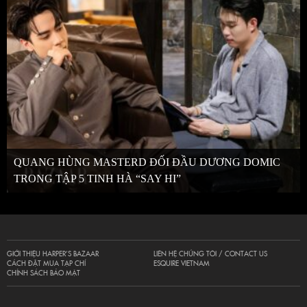
QUANG HÙNG MASTERD ĐỐI ĐẦU DƯƠNG DOMIC
TRONG TẬP 5 TINH HÀ “SAY HI”
GIỚI THIỆU HARPER’S BAZAAR
LIÊN HỆ CHÚNG TÔI / CONTACT US
CÁCH ĐẶT MUA TẠP CHÍ
ESQUIRE VIETNAM
CHÍNH SÁCH BẢO MẬT