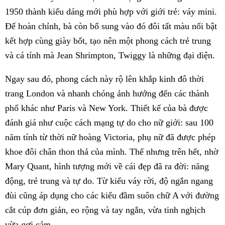
1950 thành kiểu dáng mới phù hợp với giới trẻ: váy mini.
Để hoàn chỉnh, bà còn bổ sung vào đó đôi tất màu nổi bật
kết hợp cùng giày bốt, tạo nên một phong cách trẻ trung
và cá tính mà Jean Shrimpton, Twiggy là những đại diện.
Ngay sau đó, phong cách này rộ lên khắp kinh đô thời
trang London và nhanh chóng ảnh hưởng đến các thành
phố khác như Paris và New York. Thiết kế của bà được
đánh giá như cuộc cách mạng tự do cho nữ giới: sau 100
năm tính từ thời nữ hoàng Victoria, phụ nữ đã được phép
khoe đôi chân thon thả của mình. Thế nhưng trên hết, nhờ
Mary Quant, hình tượng mới về cái đẹp đã ra đời: năng
động, trẻ trung và tự do. Từ kiểu váy rời, độ ngắn ngang
đùi cũng áp dụng cho các kiểu đầm suôn chữ A với đường
cắt cúp đơn giản, eo rộng và tay ngắn, vừa tinh nghịch
vừa gợi cảm.