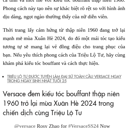
cá tính và mới mẻ với kiểu tóc bouffant thập niên 1960.
Phong cách này tạo nên sự khác biệt rõ rệt so với hình ảnh
dịu dàng, ngọt ngào thường thấy của nữ diễn viên.
Thời trang lấy cảm hứng từ thập niên 1960 đang trở lại
mạnh mẽ mùa Xuân Hè 2024, do đó một mái tóc tạo kiểu
tương tự sẽ mang lại vẻ đồng điệu cho trang phục của
bạn. Nếu yêu thích phong cách của Triệu Lộ Tư, hãy cùng
khám phá kiểu tóc bouffant và cách thực hiện.
TRIỆU LỘ TƯ ĐƯỢC TUYÊN LÀM ĐẠI SỨ TOÀN CẦU VERSACE NGAY
TRONG NGÀY SINH NHẬT TUỔI 25
Versace đem kiểu tóc bouffant thập niên
1960 trở lại mùa Xuân Hè 2024 trong
chiến dịch cùng Triệu Lộ Tư
@versace
Rosy Zhao for
#VersaceSS24
Now