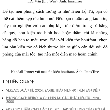
Lưu Văn (Liu Wen). Ảnh: ImaxTree
Để tạo nên phong cách tương tự như Triệu Lộ Tư, bạn có
thể cài thêm kẹp tóc hình nơ. Nếu bạn muốn sáng tạo hơn,
hãy thử nghiệm với các phụ kiện tóc được trang trí bằng
đá quý, phụ kiện tóc hình hoa hoặc thậm chí là những
băng đô bản to màu trơn. Đối với kiểu tóc bouffant, chọn
lựa phụ kiện tóc có kích thước lớn sẽ giúp cân đối với độ
phồng của mái tóc, tạo nên một diện mạo hoàn chỉnh.
Kendall Jenner với mái tóc kiểu bouffant. Ảnh: ImaxTree
TIN LIÊN QUAN:
VERSACE XUÂN HÈ 2024: BARBIE THẬP NIÊN 60 TRÊN SÀN DIỄN
PHONG CÁCH RETRO LÀ GÌ: NHÌN LẠI CÁC THẬP NIÊN TỪ 1920–
2000
MOD STYLE: PHONG CÁCH RETRO THẬP NIÊN 1960 CỦA GIỚI TRÍ