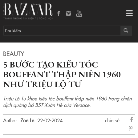
5 bước tạo kiểu tóc bouffant thập niên 1960 như Triệu Lộ Tư
Tog
navi
BEAUTY
5 BƯỚC TẠO KIỂU TÓC
BOUFFANT THẬP NIÊN 1960
NHƯ TRIỆU LỘ TƯ
Triệu Lộ Tư khoe kiểu tóc bouffant thập niên 1960 trong chiến
dịch quảng bá BST Xuân Hè của Versace.
Author:
Zoe Le
.
22-02-2024.
chia sẻ
sẻ
Fac