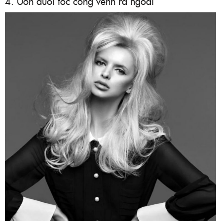
4. Uốn đuôi tóc cong vểnh ra ngoài