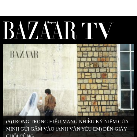
(S)TRONG TRỌNG HIẾU MANG NHIỀU KỶ NIỆM CỦA
MÌNH GỬI GẮM VÀO (ANH VẪN YÊU EM) ĐẾN GIÂY
CUỐI CÙNG