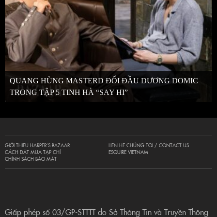
QUANG HÙNG MASTERD ĐỐI ĐẦU DƯƠNG DOMIC
TRONG TẬP 5 TINH HÀ “SAY HI”
GIỚI THIỆU HARPER’S BAZAAR
LIÊN HỆ CHÚNG TÔI / CONTACT US
CÁCH ĐẶT MUA TẠP CHÍ
ESQUIRE VIETNAM
CHÍNH SÁCH BẢO MẬT
Giấp phép số 03/GP-STTTT do Sở Thông Tin và Truyền Thông