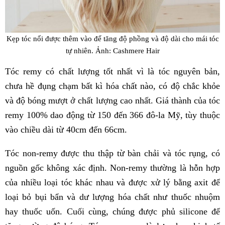
Kẹp tóc nối được thêm vào để tăng độ phồng và độ dài cho mái tóc
tự nhiên. Ảnh: Cashmere Hair
Tóc remy có chất lượng tốt nhất vì là tóc nguyên bản,
chưa hề đụng chạm bất kì hóa chất nào, có độ chắc khỏe
và độ bóng mượt ở chất lượng cao nhất. Giá thành của tóc
remy 100% dao động từ 150 đến 366 đô-la Mỹ, tùy thuộc
vào chiều dài từ 40cm đến 66cm.
Tóc non-remy được thu thập từ bàn chải và tóc rụng, có
nguồn gốc không xác định. Non-remy thường là hỗn hợp
của nhiều loại tóc khác nhau và được xử lý bằng axit để
loại bỏ bụi bẩn và dư lượng hóa chất như thuốc nhuộm
hay thuốc uốn. Cuối cùng, chúng được phủ silicone để