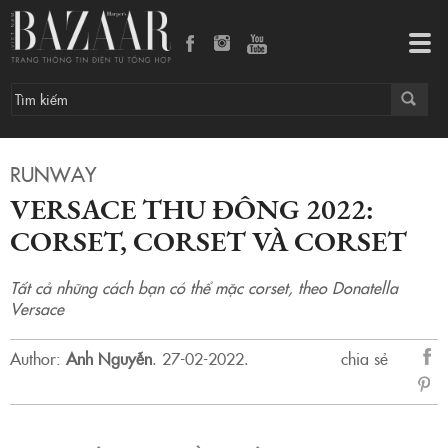
Versace Thu Đông 2022: Corset, corset và corset
Tog
navi
RUNWAY
VERSACE THU ĐÔNG 2022:
CORSET, CORSET VÀ CORSET
Tất cả những cách bạn có thể mặc corset, theo Donatella
Versace
Author:
Anh Nguyễn
.
27-02-2022.
chia sẻ
sẻ
Fac