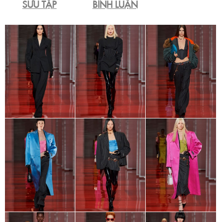
SƯU TẬP
BÌNH LUẬN