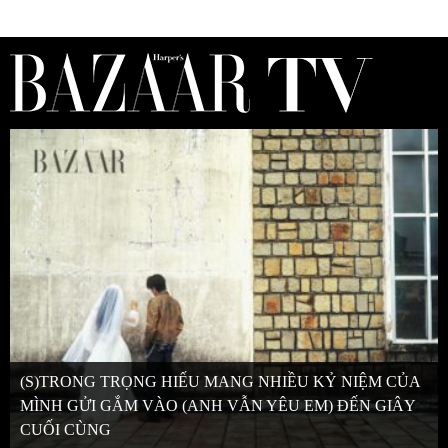
(S)TRONG TRỌNG HIẾU MANG NHIỀU KỶ NIỆM CỦA
MÌNH GỬI GẮM VÀO (ANH VẪN YÊU EM) ĐẾN GIÂY
CUỐI CÙNG