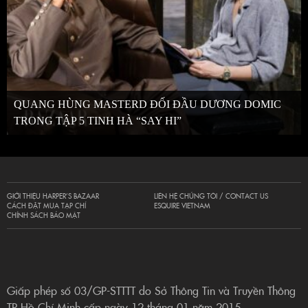
QUANG HÙNG MASTERD ĐỐI ĐẦU DƯƠNG DOMIC
TRONG TẬP 5 TINH HÀ “SAY HI”
GIỚI THIỆU HARPER’S BAZAAR
LIÊN HỆ CHÚNG TÔI / CONTACT US
CÁCH ĐẶT MUA TẠP CHÍ
ESQUIRE VIETNAM
CHÍNH SÁCH BẢO MẬT
Giấp phép số 03/GP-STTTT do Sở Thông Tin và Truyền Thông
TP Hồ Chí Minh cấp ngày 12 tháng 01 năm 2015