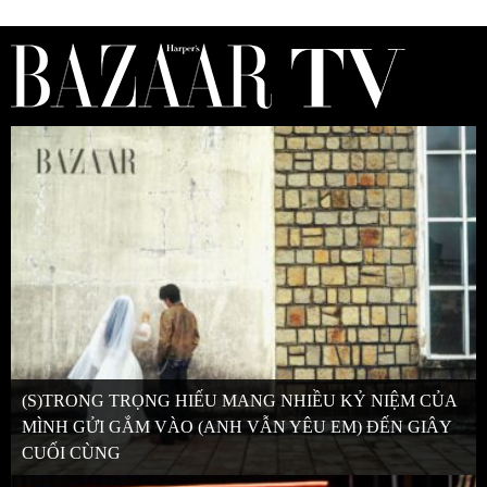
(S)TRONG TRỌNG HIẾU MANG NHIỀU KỶ NIỆM CỦA
MÌNH GỬI GẮM VÀO (ANH VẪN YÊU EM) ĐẾN GIÂY
CUỐI CÙNG