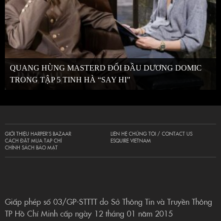
QUANG HÙNG MASTERD ĐỐI ĐẦU DƯƠNG DOMIC
TRONG TẬP 5 TINH HÀ “SAY HI”
GIỚI THIỆU HARPER’S BAZAAR
LIÊN HỆ CHÚNG TÔI / CONTACT US
CÁCH ĐẶT MUA TẠP CHÍ
ESQUIRE VIETNAM
CHÍNH SÁCH BẢO MẬT
Giấp phép số 03/GP-STTTT do Sở Thông Tin và Truyền Thông
TP Hồ Chí Minh cấp ngày 12 tháng 01 năm 2015