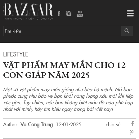
Vật phẩm may mắn cho 12 con giáp năm 2025
Tog
navi
LIFESTYLE
VẬT PHẨM MAY MẮN CHO 12
CON GIÁP NĂM 2025
Một số vật phẩm may mắn giống như bùa hộ mệnh. Nó ban
phước cũng như bảo vệ bạn khỏi năng lượng xấu mỗi khi tiếp
xúc gần. Tuy nhiên, nếu bạn không biết món đồ nào phù hợp
nhất với mình, hãy tìm hiểu ngay trong bài viết này!
Author:
Vo Cong Trung
.
12-01-2025.
chia sẻ
sẻ