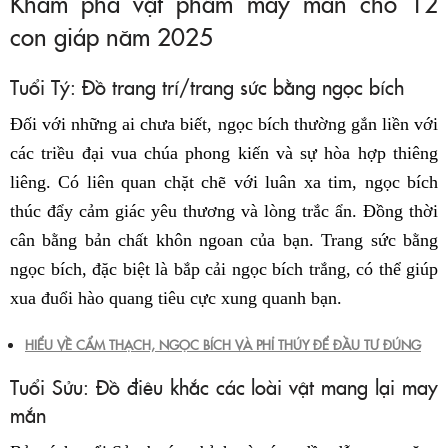
Khám phá vật phẩm may mắn cho 12
con giáp năm 2025
Tuổi Tý: Đồ trang trí/trang sức bằng ngọc bích
Đối với những ai chưa biết, ngọc bích thường gắn liền với
các triều đại vua chúa phong kiến và sự hòa hợp thiêng
liêng. Có liên quan chặt chẽ với luân xa tim, ngọc bích
thúc đẩy cảm giác yêu thương và lòng trắc ẩn. Đồng thời
cân bằng bản chất khôn ngoan của bạn. Trang sức bằng
ngọc bích, đặc biệt là bắp cải ngọc bích trắng, có thể giúp
xua đuổi hào quang tiêu cực xung quanh bạn.
HIỂU VỀ CẨM THẠCH, NGỌC BÍCH VÀ PHỈ THÚY ĐỂ ĐẦU TƯ ĐÚNG
Tuổi Sửu: Đồ điêu khắc các loài vật mang lại may
mắn