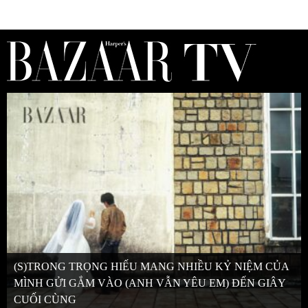
(S)TRONG TRỌNG HIẾU MANG NHIỀU KỶ NIỆM CỦA
MÌNH GỬI GẮM VÀO (ANH VẪN YÊU EM) ĐẾN GIÂY
CUỐI CÙNG