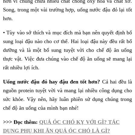
hơn vì chúng chứa nhiều chất chống oxy hóa và chất xơ.
Song, trong một vài trường hợp, uống nước đậu đỏ lại tốt
hơn.
• Tùy vào sở thích và mục đích mà bạn nên quyết định bổ
sung loại đậu nào cho cơ thể. Hai loại đậu này đều rất bổ
dưỡng và là một bổ sung tuyệt vời cho chế độ ăn uống
thực vật. Việc đưa chúng vào chế độ ăn uống sẽ mang lại
rất nhiều lợi ích.
Uống nước đậu đỏ hay đậu đen tốt hơn?
Cả hai đều là
nguồn protein tuyệt vời và mang lại nhiều công dụng cho
sức khỏe. Vậy nên, hãy luân phiên sử dụng chúng trong
chế độ ăn uống của mình bạn nhé!
>>> Đọc thêm:
QUẢ ÓC CHÓ KỴ VỚI GÌ? TÁC
DỤNG PHỤ KHI ĂN QUẢ ÓC CHÓ LÀ GÌ?