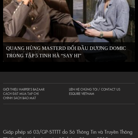
QUANG HÙNG MASTERD ĐỐI ĐẦU DƯƠNG DOMIC
TRONG TẬP 5 TINH HÀ “SAY HI”
GIỚI THIỆU HARPER’S BAZAAR
LIÊN HỆ CHÚNG TÔI / CONTACT US
CÁCH ĐẶT MUA TẠP CHÍ
ESQUIRE VIETNAM
CHÍNH SÁCH BẢO MẬT
Giấp phép số 03/GP-STTTT do Sở Thông Tin và Truyền Thông