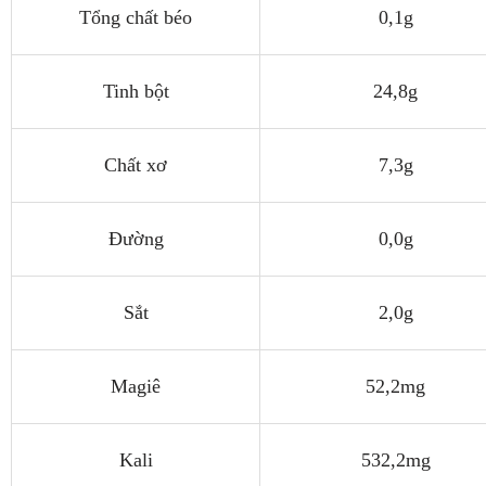
Tổng chất béo
0,1g
Tinh bột
24,8g
Chất xơ
7,3g
Đường
0,0g
Sắt
2,0g
Magiê
52,2mg
Kali
532,2mg