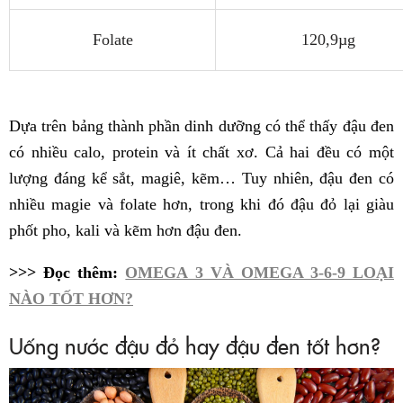
Folate
120,9
µg
Dựa trên bảng thành phần dinh dưỡng có thể thấy đậu đen
có nhiều calo, protein và ít chất xơ. Cả hai đều có một
lượng đáng kể sắt, magiê, kẽm… Tuy nhiên, đậu đen có
nhiều magie và folate hơn, trong khi đó đậu đỏ lại giàu
phốt pho, kali và kẽm hơn đậu đen.
>>> Đọc thêm:
OMEGA 3 VÀ OMEGA 3-6-9 LOẠI
NÀO TỐT HƠN?
Uống nước đậu đỏ hay đậu đen tốt hơn?