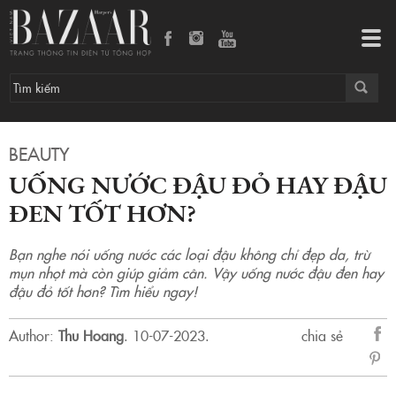
Uống nước đậu đỏ hay đậu đen tốt hơn?
Tog
navi
BEAUTY
UỐNG NƯỚC ĐẬU ĐỎ HAY ĐẬU
ĐEN TỐT HƠN?
Bạn nghe nói uống nước các loại đậu không chỉ đẹp da, trừ
mụn nhọt mà còn giúp giảm cân. Vậy uống nước đậu đen hay
đậu đỏ tốt hơn? Tìm hiểu ngay!
Author:
Thu Hoang
.
10-07-2023.
chia sẻ
sẻ
Fac