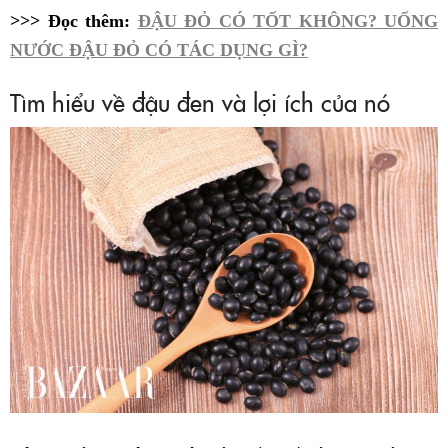
>>> Đọc thêm:
ĐẬU ĐỎ CÓ TỐT KHÔNG? UỐNG
NƯỚC ĐẬU ĐỎ CÓ TÁC DỤNG GÌ?
Tìm hiểu về đậu đen và lợi ích của nó