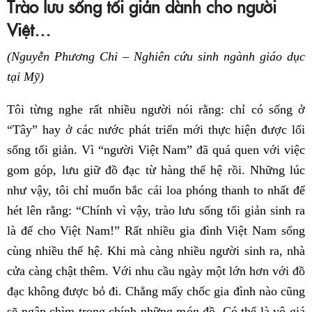
Trào lưu sống tối giản dành cho người
Việt…
(Nguyễn Phương Chi – Nghiên cứu sinh ngành giáo dục
tại Mỹ)
Tôi từng nghe rất nhiều người nói rằng: chỉ có sống ở
“Tây” hay ở các nước phát triển mới thực hiện được lối
sống tối giản. Vì “người Việt Nam” đã quá quen với việc
gom góp, lưu giữ đồ đạc từ hàng thế hệ rồi. Những lúc
như vậy, tôi chỉ muốn bắc cái loa phóng thanh to nhất để
hét lên rằng: “Chính vì vậy, trào lưu sống tối giản sinh ra
là để cho Việt Nam!” Rất nhiều gia đình Việt Nam sống
cùng nhiều thế hệ. Khi mà càng nhiều người sinh ra, nhà
cửa càng chật thêm. Với nhu cầu ngày một lớn hơn với đồ
đạc không được bỏ đi. Chẳng mấy chốc gia đình nào cũng
sẽ ngập chìm trong chính những món đồ. Có thể là vô giá