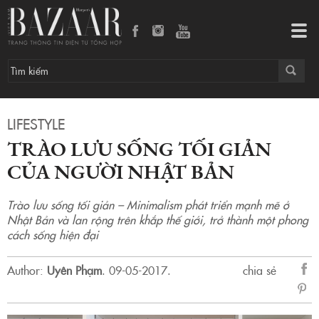
Trào lưu sống tối giản của người Nhật Bản
Tog
navi
LIFESTYLE
TRÀO LƯU SỐNG TỐI GIẢN
CỦA NGƯỜI NHẬT BẢN
Trào lưu sống tối giản – Minimalism phát triển mạnh mẽ ở
Nhật Bản và lan rộng trên khắp thế giới, trở thành một phong
cách sống hiện đại
Author:
Uyên Phạm
.
09-05-2017.
chia sẻ
sẻ
Fac