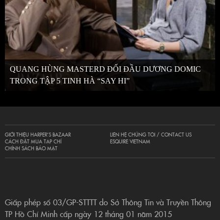
QUANG HÙNG MASTERD ĐỐI ĐẦU DƯƠNG DOMIC
TRONG TẬP 5 TINH HÀ “SAY HI”
GIỚI THIỆU HARPER’S BAZAAR
LIÊN HỆ CHÚNG TÔI / CONTACT US
CÁCH ĐẶT MUA TẠP CHÍ
ESQUIRE VIETNAM
CHÍNH SÁCH BẢO MẬT
Giấp phép số 03/GP-STTTT do Sở Thông Tin và Truyền Thông
TP Hồ Chí Minh cấp ngày 12 tháng 01 năm 2015