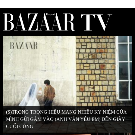
(S)TRONG TRỌNG HIẾU MANG NHIỀU KỶ NIỆM CỦA
MÌNH GỬI GẮM VÀO (ANH VẪN YÊU EM) ĐẾN GIÂY
CUỐI CÙNG