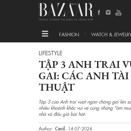
Toggle
FASHION
WATCH & JEWELR
navigation
LIFESTYLE
TẬP 3 ANH TRAI
GAI: CÁC ANH TÀI
THUẬT
Tập 3 của Anh trai vượt ngàn chông gai lên s
nhiều khoảnh khắc vui vẻ cùng những "âm mưu"
nhà và đấu giá bài hát.
Author:
Cecil
.
14-07-2024.