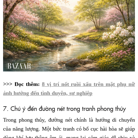
>>> Đọc thêm:
8 vị trí nốt ruồi xấu trên mặt phụ nữ
ảnh hưởng đến tình duyên, sự nghiệp
7. Chú ý đến đường nét trong tranh phong thủy
Trong phong thủy, đường nét chính là hướng di chuyển
của năng lượng. Một bức tranh có bố cục hài hòa sẽ giúp
dòng khí lưu thông êm ái, mang lại cảm giác dễ chịu và