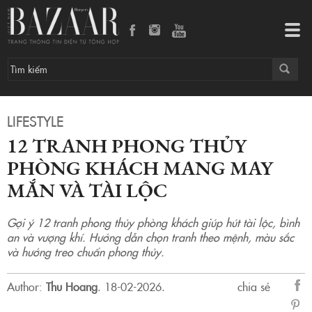
12 tranh phong thủy phòng khách mang may mắn và tài lộc
Tog
navi
LIFESTYLE
12 TRANH PHONG THỦY
PHÒNG KHÁCH MANG MAY
MẮN VÀ TÀI LỘC
Gợi ý 12 tranh phong thủy phòng khách giúp hút tài lộc, bình
an và vượng khí. Hướng dẫn chọn tranh theo mệnh, màu sắc
và hướng treo chuẩn phong thủy.
Author:
Thu Hoang
.
18-02-2026.
chia sẻ
sẻ