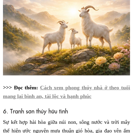
>>> Đọc thêm:
Cách xem phong thủy nhà ở theo tuổi
mang lại bình an, tài lộc và hạnh phúc
6. Tranh sơn thủy hữu tình
Sự kết hợp hài hòa giữa núi non, sông nước và trời mây
thể hiện ước nguyện mưa thuận gió hòa, gia đạo yên ấm