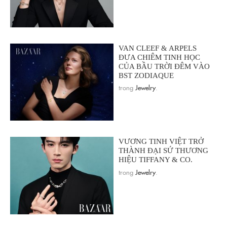
VAN CLEEF & ARPELS
ĐƯA CHIÊM TINH HỌC
CỦA BẦU TRỜI ĐÊM VÀO
BST ZODIAQUE
trong
Jewelry
.
VƯƠNG TINH VIỆT TRỞ
THÀNH ĐẠI SỨ THƯƠNG
HIỆU TIFFANY & CO.
trong
Jewelry
.