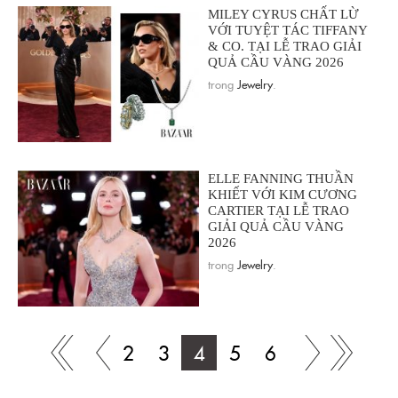
MILEY CYRUS CHẤT LỪ
VỚI TUYỆT TÁC TIFFANY
& CO. TẠI LỄ TRAO GIẢI
QUẢ CẦU VÀNG 2026
trong
Jewelry
.
ELLE FANNING THUẦN
KHIẾT VỚI KIM CƯƠNG
CARTIER TẠI LỄ TRAO
GIẢI QUẢ CẦU VÀNG
2026
trong
Jewelry
.
2
3
4
5
6