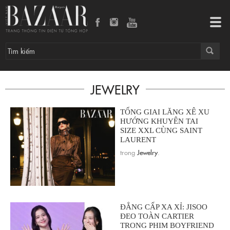
Tog
navi
JEWELRY
TỐNG GIAI LĂNG XÊ XU
HƯỚNG KHUYÊN TAI
SIZE XXL CÙNG SAINT
LAURENT
trong
Jewelry
.
ĐẲNG CẤP XA XỈ: JISOO
ĐEO TOÀN CARTIER
TRONG PHIM BOYFRIEND