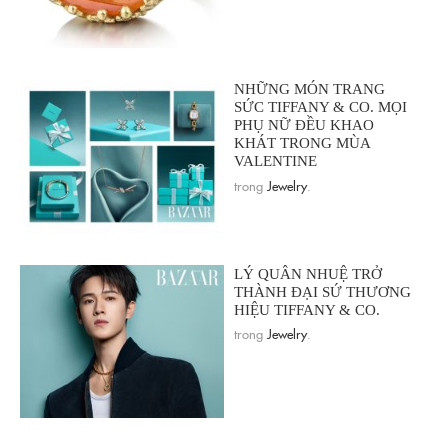
NHỮNG MÓN TRANG
SỨC TIFFANY & CO. MỌI
PHỤ NỮ ĐỀU KHAO
KHÁT TRONG MÙA
VALENTINE
trong
Jewelry
.
LÝ QUÂN NHUỆ TRỞ
THÀNH ĐẠI SỨ THƯƠNG
HIỆU TIFFANY & CO.
trong
Jewelry
.