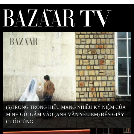
(S)TRONG TRỌNG HIẾU MANG NHIỀU KỶ NIỆM CỦA
MÌNH GỬI GẮM VÀO (ANH VẪN YÊU EM) ĐẾN GIÂY
CUỐI CÙNG