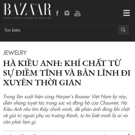
Hà Kiều Anh: Khí chất từ sự điềm tĩnh và bản lĩnh đi xuyên thời gian
Tog
navi
JEWELRY
HÀ KIỀU ANH: KHÍ CHẤT TỪ
SỰ ĐIỀM TĨNH VÀ BẢN LĨNH ĐI
XUYÊN THỜI GIAN
Trong lần xuất hiện cùng Harper’s Bazaar Việt Nam kỳ này,
diện những tuyệt tác trang sức và đồng hồ của Chaumet, Hà
Kiều Anh như tìm thấy chính mình, để phản ánh đúng khí chất
về giá trị người phụ nữ trưởng thành, tự tin biết mình là ai và
cần phải làm gì.