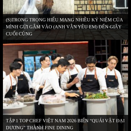
(S)TRONG TRỌNG HIẾU MANG NHIỀU KỶ NIỆM CỦA
MÌNH GỬI GẮM VÀO (ANH VẪN YÊU EM) ĐẾN GIÂY
CUỐI CÙNG
TẬP 1 TOP CHEF VIỆT NAM 2026 BIẾN “QUÁI VẬT ĐẠI
DƯƠNG” THÀNH FINE DINING