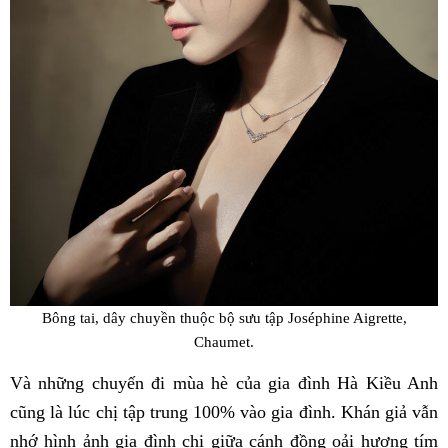
Bông tai, dây chuyền thuộc bộ sưu tập Joséphine Aigrette,
Chaumet.
Và những chuyến đi mùa hè của gia đình Hà Kiều Anh
cũng là lúc chị tập trung 100% vào gia đình. Khán giả vẫn
nhớ hình ảnh gia đình chị giữa cánh đồng oải hương tím