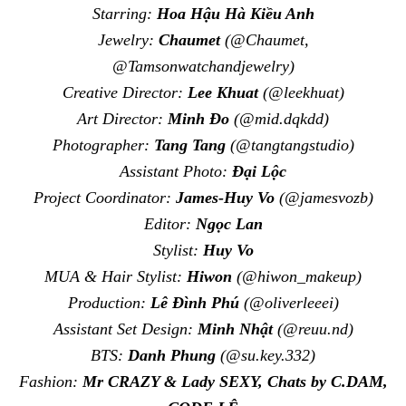
Starring:
Hoa Hậu Hà Kiều Anh
Jewelry:
Chaumet
(@Chaumet,
@Tamsonwatchandjewelry)
Creative Director:
Lee Khuat
(@leekhuat)
Art Director:
Minh Đo
(@mid.dqkdd)
Photographer:
Tang Tang
(@tangtangstudio)
Assistant Photo:
Đại Lộc
Project Coordinator:
James-Huy Vo
(@jamesvozb)
Editor:
Ngọc Lan
Stylist:
Huy Vo
MUA & Hair Stylist:
Hiwon
(@hiwon_makeup)
Production:
Lê Đình Phú
(@oliverleeei)
Assistant Set Design:
Minh Nhật
(@reuu.nd)
BTS:
Danh Phung
(@su.key.332)
Fashion:
Mr CRAZY & Lady SEXY, Chats by C.DAM,