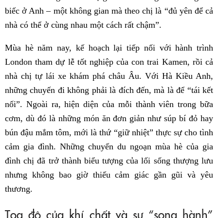
biếc ở Anh – một không gian mà theo chị là “đủ yên để cả
nhà có thể ở cùng nhau một cách rất chậm”.
Mùa hè năm nay, kế hoạch lại tiếp nối với hành trình
London tham dự lễ tốt nghiệp của con trai Kamen, rồi cả
nhà chị tự lái xe khám phá châu Âu. Với Hà Kiều Anh,
những chuyến đi không phải là đích đến, mà là để “tái kết
nối”. Ngoài ra, hiện diện của mỗi thành viên trong bữa
cơm, dù đó là những món ăn đơn giản như súp bí đỏ hay
bún đậu mắm tôm, mới là thứ “giữ nhiệt” thực sự cho tình
cảm gia đình. Những chuyến du ngoạn mùa hè của gia
đình chị đã trở thành biểu tượng của lối sống thượng lưu
nhưng không bao giờ thiếu cảm giác gần gũi và yêu
thương.
Tọa độ của khí chất và sự “song hành”