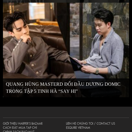
QUANG HÙNG MASTERD ĐỐI ĐẦU DƯƠNG DOMIC
TRONG TẬP 5 TINH HÀ “SAY HI”
GIỚI THIỆU HARPER’S BAZAAR
LIÊN HỆ CHÚNG TÔI / CONTACT US
CÁCH ĐẶT MUA TẠP CHÍ
ESQUIRE VIETNAM
CHÍNH SÁCH BẢO MẬT