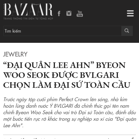
“Đại quân Lee Ahn” Byeon Woo Seok được BVLGARI chọn làm Đại sứ toàn cầu
Tog
navi
JEWELRY
“ĐẠI QUÂN LEE AHN” BYEON
WOO SEOK ĐƯỢC BVLGARI
CHỌN LÀM ĐẠI SỨ TOÀN CẦU
Trước ngày tập cuối phim Perfect Crown lên sóng, nhà kim
hoàn lừng danh nước Ý BVLGARI đã chính thức gọi tên nam
chính Byeon Woo Seok cho vai trò Đại sứ Toàn cầu, đánh dấu
một bước tiến rực rỡ khác trong sự nghiệp xa xỉ của "Đại quân
Lee Ahn".