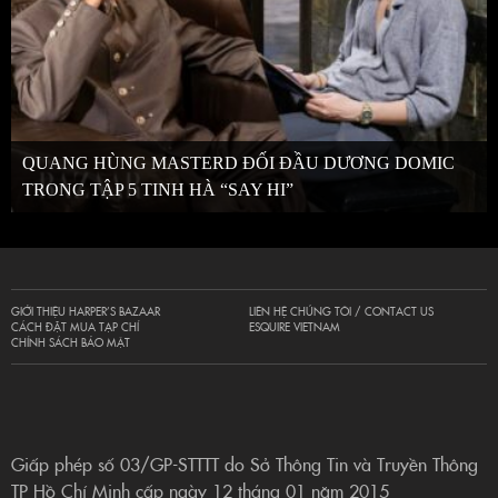
QUANG HÙNG MASTERD ĐỐI ĐẦU DƯƠNG DOMIC
TRONG TẬP 5 TINH HÀ “SAY HI”
GIỚI THIỆU HARPER’S BAZAAR
LIÊN HỆ CHÚNG TÔI / CONTACT US
CÁCH ĐẶT MUA TẠP CHÍ
ESQUIRE VIETNAM
CHÍNH SÁCH BẢO MẬT
Giấp phép số 03/GP-STTTT do Sở Thông Tin và Truyền Thông
TP Hồ Chí Minh cấp ngày 12 tháng 01 năm 2015