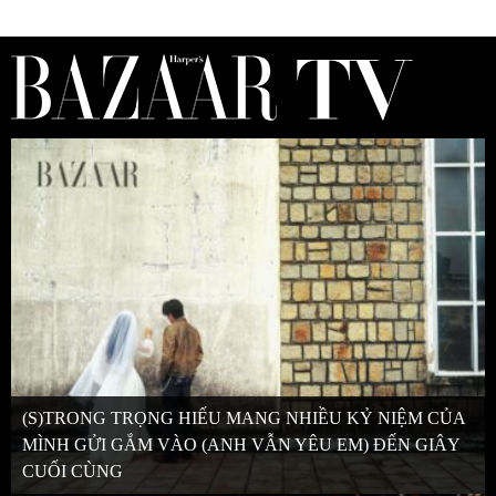
(S)TRONG TRỌNG HIẾU MANG NHIỀU KỶ NIỆM CỦA
MÌNH GỬI GẮM VÀO (ANH VẪN YÊU EM) ĐẾN GIÂY
CUỐI CÙNG