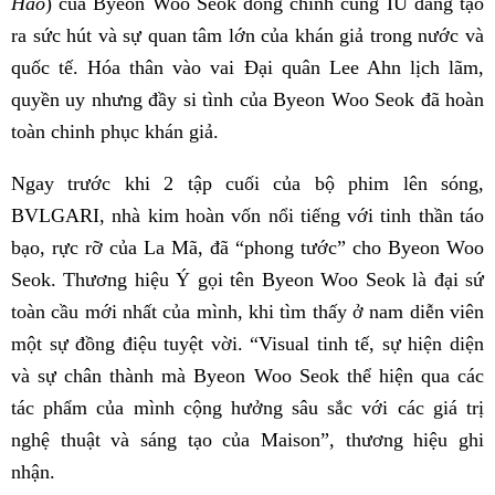
Hảo
) của Byeon Woo Seok đóng chính cùng IU đang tạo
ra sức hút và sự quan tâm lớn của khán giả trong nước và
quốc tế. Hóa thân vào vai Đại quân Lee Ahn lịch lãm,
quyền uy nhưng đầy si tình của Byeon Woo Seok đã hoàn
toàn chinh phục khán giả.
Ngay trước khi 2 tập cuối của bộ phim lên sóng,
BVLGARI, nhà kim hoàn vốn nổi tiếng với tinh thần táo
bạo, rực rỡ của La Mã, đã “phong tước” cho Byeon Woo
Seok. Thương hiệu Ý gọi tên Byeon Woo Seok là đại sứ
toàn cầu mới nhất của mình, khi tìm thấy ở nam diễn viên
một sự đồng điệu tuyệt vời. “Visual tinh tế, sự hiện diện
và sự chân thành mà Byeon Woo Seok thể hiện qua các
tác phẩm của mình cộng hưởng sâu sắc với các giá trị
nghệ thuật và sáng tạo của Maison”, thương hiệu ghi
nhận.