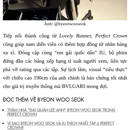
Ảnh: @byeonwooseok
Tiếp nối thành công từ
Lovely Runner, Perfect Crown
cũng giúp nam diễn viên có thêm hợp đồng từ nhãn hàng
xa xỉ. Đóng cặp cùng “em gái quốc dân” IU, bộ phim
đứng đầu các bảng xếp hạng tỉ suất người xem, liên tực
phá vỡ rating qua các tập. Sự lịch lãm, visual “siêu thực”
với chiều cao 190cm của anh chính là bảo chứng tốt nhất
cho giá trị truyền thông mà BVLGARI mong đợi.
ĐỌC THÊM VỀ BYEON WOO SEOK
THĂM NHÀ “ĐẠI QUÂN LEE AHN” BYEON WOO SEOK TRONG
PERFECT CROWN
VÌ SAO BYEON WOO SEOK VÀ IU THÍCH NHẤT TẬP 4 PERFECT
CROWN?