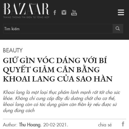
Giữ gìn vóc dáng với bí quyết giảm cân bằng khoai lang của sao Hàn
Tog
navi
BEAUTY
GIỮ GÌN VÓC DÁNG VỚI BÍ
QUYẾT GIẢM CÂN BẰNG
KHOAI LANG CỦA SAO HÀN
Khoai lang là một loại thực phẩm lành mạnh rất tốt cho sức
khỏe. Không chỉ cung cấp đầy đủ dưỡng chất cho cơ thể,
khoai lang còn có tác dụng giảm cân thần kỳ nếu được sử
dụng đúng cách
Author:
Thu Hoang
.
20-02-2021.
chia sẻ