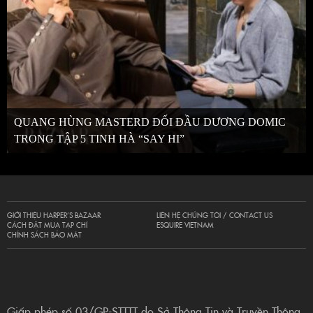
QUANG HÙNG MASTERD ĐỐI ĐẦU DƯƠNG DOMIC
TRONG TẬP 5 TINH HÀ “SAY HI”
GIỚI THIỆU HARPER’S BAZAAR
LIÊN HỆ CHÚNG TÔI / CONTACT US
CÁCH ĐẶT MUA TẠP CHÍ
ESQUIRE VIETNAM
CHÍNH SÁCH BẢO MẬT
Giấp phép số 03/GP-STTTT do Sở Thông Tin và Truyền Thông