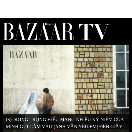
(S)TRONG TRỌNG HIẾU MANG NHIỀU KỶ NIỆM CỦA
MÌNH GỬI GẮM VÀO (ANH VẪN YÊU EM) ĐẾN GIÂY