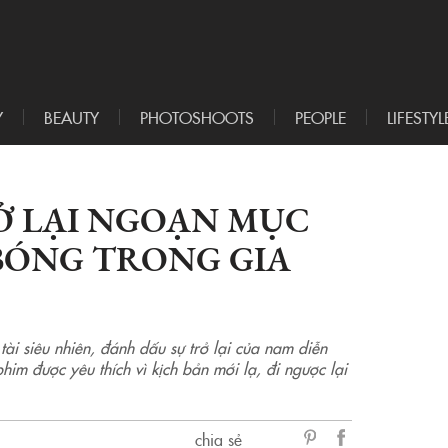
Y
BEAUTY
PHOTOSHOOTS
PEOPLE
LIFESTYL
Ở LẠI NGOẠN MỤC
BÓNG TRONG GIA
tài siêu nhiên, đánh dấu sự trở lại của nam diễn
im được yêu thích vì kịch bản mới lạ, đi ngược lại
chia sẻ