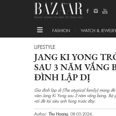
Toggle
FASHION
WATCH & JEWELR
navigation
LIFESTYLE
JANG KI YONG TR
SAU 3 NĂM VẮNG 
ĐÌNH LẬP DỊ
Gia đình lập dị (The atypical family) mang đề 
viên Jang Ki Yong sau 3 năm vắng bóng. Bộ ph
với đề tài siêu anh hùng trước đây.
Author:
Thu Hoang
.
08-05-2024.