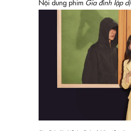
Nội dung phim
Gia đình lập dị