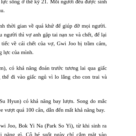
 lực sống ở thế kỷ 21. Mỗi người đều được sinh
au.
nh thời gian về quá khứ để giúp đỡ mọi người.
 người thì vợ anh gặp tai nạn xe và chết, để lại
tiếc về cái chết của vợ, Gwi Joo bị trầm cảm,
g lực của mình.
, có khả năng đoán trước tương lai qua giấc
ể đi vào giấc ngủ vì lo lắng cho con trai và
Su Hyun) có khả năng bay lượn. Song do mắc
 vượt quá 100 cân, dẫn đến mất khả năng bay.
wi Joo, Bok Yi Na (Park So Yi), từ khi sinh ra
ài năng gì. Cô bé suốt ngày chỉ cắm mặt vào