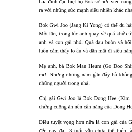
Gia đình đặc biệt họ Bok sở hữu siêu năng
ra với những sức mạnh siêu nhiên khác nh
Bok Gwi Joo (Jang Ki Yong) có thể du hà
Một lần, trong lúc anh quay về quá khứ cứu
anh và con gái nhỏ. Quá đau buồn và hối 
luôn cảm thấy lo âu và dần mất đi siêu năn
Mẹ anh, bà Bok Man Heum (Go Doo Shim)
mơ. Nhưng những năm gần đây bà không th
những người trong nhà.
Chị gái Gwi Joo là Bok Dong Hee (Kim 
chứng cuồng ăn nên cân nặng của Dong Hee
Điều tuyệt vọng hơn nữa là con gái của G
đến nay đã 13 tuổi vẫn chưa thể hiện t