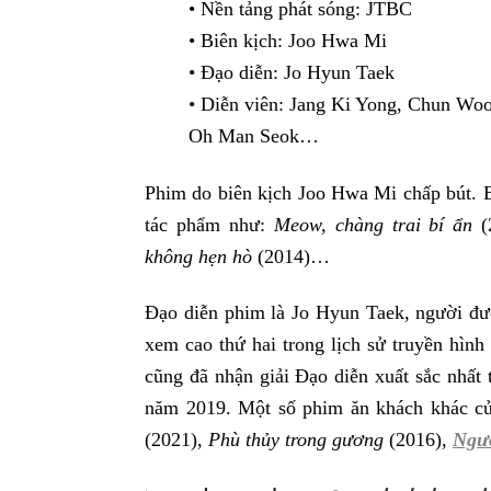
• Nền tảng phát sóng: JTBC
• Biên kịch: Joo Hwa Mi
• Đạo diễn: Jo Hyun Taek
• Diễn viên: Jang Ki Yong, Chun Wo
Oh Man Seok…
Phim do biên kịch Joo Hwa Mi chấp bút. 
tác phẩm như:
Meow, chàng trai bí ẩn
(
không hẹn hò
(2014)…
Đạo diễn phim là Jo Hyun Taek, người đượ
xem cao thứ hai trong lịch sử truyền hìn
cũng đã nhận giải Đạo diễn xuất sắc nhất t
năm 2019. Một số phim ăn khách khác c
(2021),
Phù thủy trong gương
(2016),
Ngườ