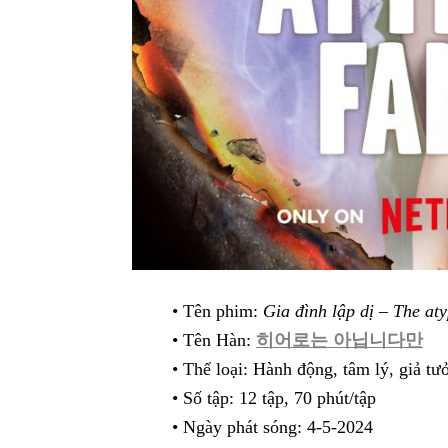
• Tên phim:
Gia đình lập dị – The aty
• Tên Hàn:
히어로는 아닙니다만
• Thể loại: Hành động, tâm lý, giả t
• Số tập: 12 tập, 70 phút/tập
• Ngày phát sóng: 4-5-2024