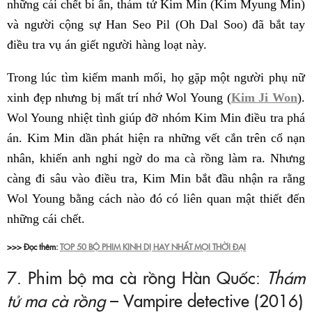
những cái chết bí ẩn, thám tử Kim Min (Kim Myung Min)
và người cộng sự Han Seo Pil (Oh Dal Soo) đã bắt tay
điều tra vụ án giết người hàng loạt này.
Trong lúc tìm kiếm manh mối, họ gặp một người phụ nữ
xinh đẹp nhưng bị mất trí nhớ Wol Young (
Kim Ji Won
).
Wol Young nhiệt tình giúp đỡ nhóm Kim Min điều tra phá
án. Kim Min dần phát hiện ra những vết cắn trên cổ nạn
nhân, khiến anh nghi ngờ do ma cà rồng làm ra. Nhưng
càng đi sâu vào điều tra, Kim Min bắt đầu nhận ra rằng
Wol Young bằng cách nào đó có liên quan mật thiết đến
những cái chết.
>>> Đọc thêm:
TOP 50 BỘ PHIM KINH DỊ HAY NHẤT MỌI THỜI ĐẠI
7. Phim bộ ma cà rồng Hàn Quốc:
Thám
tử ma cà rồng
– Vampire detective (2016)