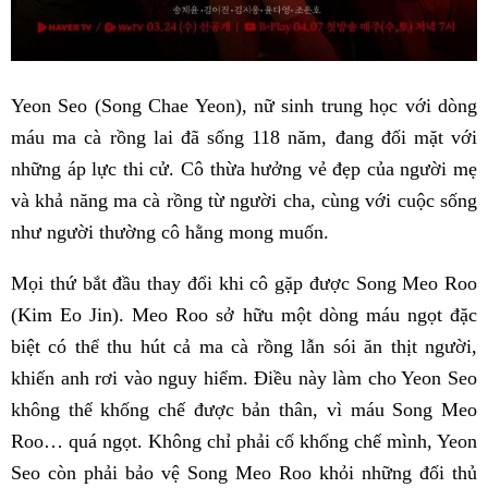
Yeon Seo (Song Chae Yeon), nữ sinh trung học với dòng
máu ma cà rồng lai đã sống 118 năm, đang đối mặt với
những áp lực thi cử. Cô thừa hưởng vẻ đẹp của người mẹ
và khả năng ma cà rồng từ người cha, cùng với cuộc sống
như người thường cô hằng mong muốn.
Mọi thứ bắt đầu thay đổi khi cô gặp được Song Meo Roo
(Kim Eo Jin). Meo Roo sở hữu một dòng máu ngọt đặc
biệt có thể thu hút cả ma cà rồng lẫn sói ăn thịt người,
khiến anh rơi vào nguy hiểm. Điều này làm cho Yeon Seo
không thể khống chế được bản thân, vì máu Song Meo
Roo… quá ngọt. Không chỉ phải cố khống chế mình, Yeon
Seo còn phải bảo vệ Song Meo Roo khỏi những đối thủ