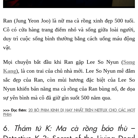
Ran (Jung Yeon Joo) là nữ ma cà rồng xinh đẹp 500 tuổi.
Cô có cửa hàng trang điểm nhỏ và sống giữa loài người,
duy trì cuộc sống bình thường bằng cách uống máu động
vật.
Mọi chuyện bắt đầu khi Ran gặp Lee So Nyun (
Song
Kang
), là con trai của chủ nhà mới. Lee So Nyun mê đắm
sắc đẹp của Ran, còn mùi hương đặc biệt của Lee So
Nyun khiến bản năng ma cà rồng của Ran bùng nổ, đe dọa
sự yên bình mà cô đã giữ gìn suốt 500 năm qua.
>>> Đọc thêm:
20 BỘ PHIM KINH DỊ HAY NHẤT TRÊN NETFLIX CHO CÁC MỌT
PHIM
6.
Thám tử K: Ma cà rồng báo thù
–
Detective K 3: Secret of the Living Dead