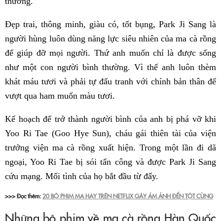
thường.
Đẹp trai, thông minh, giàu có, tốt bụng, Park Ji Sang là
người hùng luôn dùng năng lực siêu nhiên của ma cà rồng
để giúp đỡ mọi người. Thứ anh muốn chỉ là được sống
như một con người bình thường. Vì thế anh luôn thèm
khát máu tươi và phải tự đấu tranh với chính bản thân để
vượt qua ham muốn màu tươi.
Kế hoạch để trở thành người bình của anh bị phá vỡ khi
Yoo Ri Tae (Goo Hye Sun), cháu gái thiên tài của viện
trưởng viện ma cà rồng xuất hiện. Trong một lần đi dã
ngoại, Yoo Ri Tae bị sói tấn công và được Park Ji Sang
cứu mạng. Mối tình của họ bắt đầu từ đấy.
>>> Đọc thêm:
20 BỘ PHIM MA HAY TRÊN NETFLIX GÂY ÁM ẢNH ĐẾN TỘT CÙNG
Những bộ phim về ma cà rồng Hàn Quốc