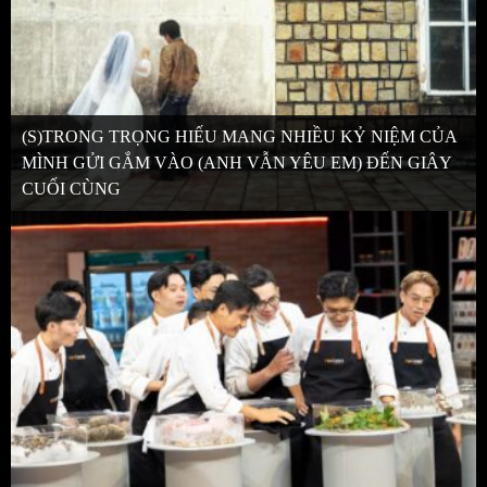
(S)TRONG TRỌNG HIẾU MANG NHIỀU KỶ NIỆM CỦA
MÌNH GỬI GẮM VÀO (ANH VẪN YÊU EM) ĐẾN GIÂY
CUỐI CÙNG