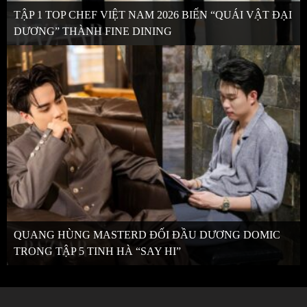
TẬP 1 TOP CHEF VIỆT NAM 2026 BIẾN “QUÁI VẬT ĐẠI
DƯƠNG” THÀNH FINE DINING
QUANG HÙNG MASTERD ĐỐI ĐẦU DƯƠNG DOMIC
TRONG TẬP 5 TINH HÀ “SAY HI”