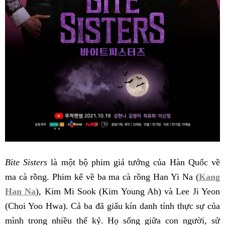
Bite Sisters
là một bộ phim giả tưởng của Hàn Quốc về
ma cà rồng. Phim kể về ba ma cà rồng Han Yi Na (
Kang
Han Na
), Kim Mi Sook (Kim Young Ah) và Lee Ji Yeon
(Choi Yoo Hwa). Cả ba đã giấu kín danh tính thực sự của
mình trong nhiều thế kỷ. Họ sống giữa con người, sử