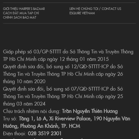
GIỚI THIỆU HARPER’S BAZAAR
LIÊN HỆ CHÚNG TÔI / CONTACT US
CÁCH ĐẶT MUA TẠP CHÍ
ESQUIRE VIETNAM
CHÍNH SÁCH BẢO MẬT
Giấp phép số 03/GP-STTTT do Sở Thông Tin và Truyền Thông
TP Hồ Chí Minh cấp ngày 12 tháng 01 năm 2015
Quyết định sửa đổi, bổ sung số 12/QĐ-STTTT-ICP do Sở
Thông Tin và Truyền Thông TP Hồ Chí Minh cấp ngày 26
tháng 10 năm 2020
Quyết định sửa đổi, bổ sung số 07/QĐ-STTTT-ICP do Sở
Thông Tin và Truyền Thông TP Hồ Chí Minh cấp ngày 25
tháng 03 năm 2024
Chịu trách nhiệm nội dung:
Trần Nguyễn Thiên Hương
Trụ sở:
Tầng 1, Lô A, Xi Riverview Palace, 190 Nguyễn Văn
Hưởng, Phường An Khánh, TP. HCM
Điện thoại:
028 3519 2301