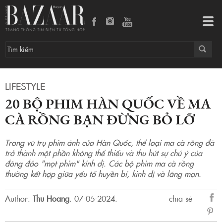
20 bộ phim Hàn Quốc về ma cà rồng bạn đừng bỏ lỡ
Tog
navi
LIFESTYLE
20 BỘ PHIM HÀN QUỐC VỀ MA
CÀ RỒNG BẠN ĐỪNG BỎ LỠ
Trong vũ trụ phim ảnh của Hàn Quốc, thể loại ma cà rồng đã
trở thành một phần không thể thiếu và thu hút sự chú ý của
đông đảo "mọt phim" kinh dị. Các bộ phim ma cà rồng
thường kết hợp giữa yếu tố huyền bí, kinh dị và lãng mạn.
Author:
Thu Hoang
.
07-05-2024.
chia sẻ
sẻ