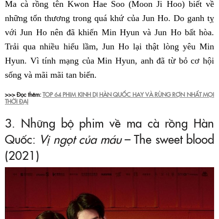
Ma cà rồng tên Kwon Hae Soo (Moon Ji Hoo) biết về
những tổn thương trong quá khứ của Jun Ho. Do ganh tỵ
với Jun Ho nên đã khiến Min Hyun và Jun Ho bất hòa.
Trải qua nhiều hiểu lầm, Jun Ho lại thật lòng yêu Min
Hyun. Vì tính mạng của Min Hyun, anh đã từ bỏ cơ hội
sống và mãi mãi tan biến.
>>> Đọc thêm:
TOP 64 PHIM KINH DỊ HÀN QUỐC HAY VÀ RÙNG RỢN NHẤT MỌI
THỜI ĐẠI
3. Những bộ phim về ma cà rồng Hàn
Quốc:
Vị ngọt của máu
– The sweet blood
(2021)