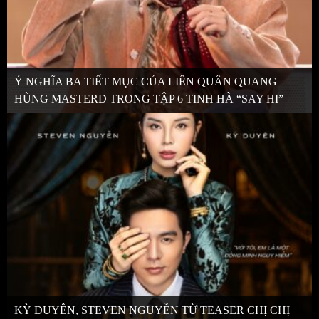
Ý NGHĨA BA TIẾT MỤC CỦA LIÊN QUÂN QUANG
HÙNG MASTERD TRONG TẬP 6 TINH HÀ “SAY HI”
KỲ DUYÊN, STEVEN NGUYỄN TỪ TEASER CHỊ CHỊ