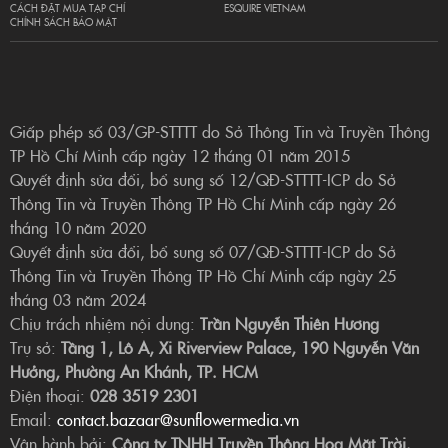
CÁCH ĐẶT MUA TẠP CHÍ
ESQUIRE VIETNAM
CHÍNH SÁCH BẢO MẬT
Giấp phép số 03/GP-STTTT do Sở Thông Tin và Truyền Thông
TP Hồ Chí Minh cấp ngày 12 tháng 01 năm 2015
Quyết định sửa đổi, bổ sung số 12/QĐ-STTTT-ICP do Sở
Thông Tin và Truyền Thông TP Hồ Chí Minh cấp ngày 26
tháng 10 năm 2020
Quyết định sửa đổi, bổ sung số 07/QĐ-STTTT-ICP do Sở
Thông Tin và Truyền Thông TP Hồ Chí Minh cấp ngày 25
tháng 03 năm 2024
Chịu trách nhiệm nội dung:
Trần Nguyễn Thiên Hương
Trụ sở:
Tầng 1, Lô A, Xi Riverview Palace, 190 Nguyễn Văn
Hưởng, Phường An Khánh, TP. HCM
Điện thoại:
028 3519 2301
Email:
contact.bazaar@sunflowermedia.vn
Vận hành bởi:
Công ty TNHH Truyền Thông Hoa Mặt Trời.