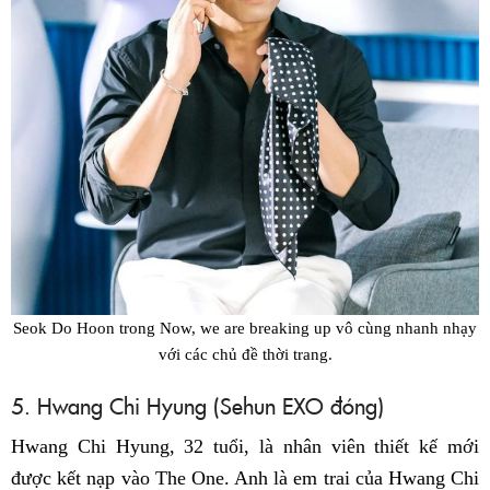
Seok Do Hoon trong
Now, we are breaking up
vô cùng nhanh nhạy
với các chủ đề thời trang.
5. Hwang Chi Hyung (Sehun EXO đóng)
Hwang Chi Hyung, 32 tuổi, là nhân viên thiết kế mới
được kết nạp vào The One. Anh là em trai của Hwang Chi