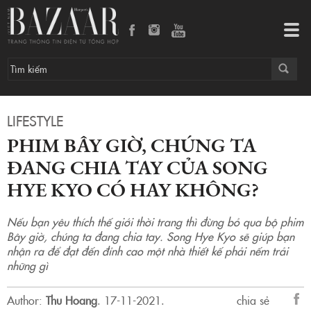
Phim Bây giờ, chúng ta đang chia tay của Song Hye Kyo có hay không?
Tog
navi
LIFESTYLE
PHIM BÂY GIỜ, CHÚNG TA
ĐANG CHIA TAY CỦA SONG
HYE KYO CÓ HAY KHÔNG?
Nếu bạn yêu thích thế giới thời trang thì đừng bỏ qua bộ phim
Bây giờ, chúng ta đang chia tay. Song Hye Kyo sẽ giúp bạn
nhận ra để đạt đến đỉnh cao một nhà thiết kế phải nếm trải
những gì
Author:
Thu Hoang
.
17-11-2021.
chia sẻ