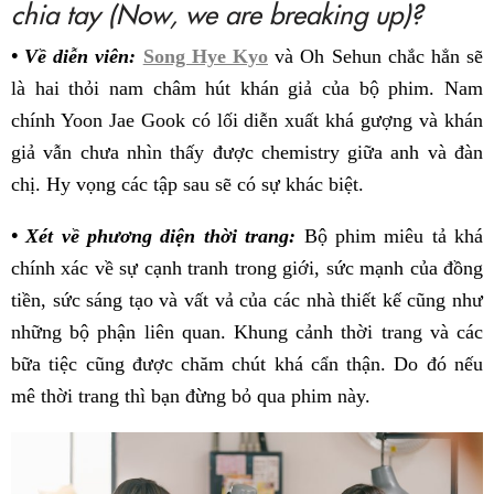
chia tay (Now, we are breaking up)?
• Về diễn viên:
Song Hye Kyo
và Oh Sehun chắc hẳn sẽ
là hai thỏi nam châm hút khán giả của bộ phim. Nam
chính Yoon Jae Gook có lối diễn xuất khá gượng và khán
giả vẫn chưa nhìn thấy được chemistry giữa anh và đàn
chị. Hy vọng các tập sau sẽ có sự khác biệt.
• Xét về phương diện thời trang:
Bộ phim miêu tả khá
chính xác về sự cạnh tranh trong giới, sức mạnh của đồng
tiền, sức sáng tạo và vất vả của các nhà thiết kế cũng như
những bộ phận liên quan. Khung cảnh thời trang và các
bữa tiệc cũng được chăm chút khá cẩn thận. Do đó nếu
mê thời trang thì bạn đừng bỏ qua phim này.