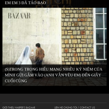
EM EM 3 ĐÃ TÁO BẠO
(S)TRONG TRỌNG HIẾU MANG NHIỀU KỶ NIỆM CỦA
MÌNH GỬI GẮM VÀO (ANH VẪN YÊU EM) ĐẾN GIÂY
CUỐI CÙNG
GIỚI THIỆU HARPER’S BAZAAR
LIÊN HỆ CHÚNG TÔI / CONTACT US