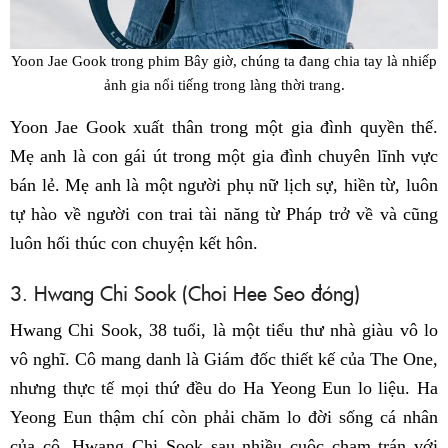
Yoon Jae Gook trong phim
Bây giờ, chúng ta đang chia tay
là nhiếp
ảnh gia nổi tiếng trong làng thời trang.
Yoon Jae Gook xuất thân trong một gia đình quyền thế.
Mẹ anh là con gái út trong một gia đình chuyên lĩnh vực
bán lẻ. Mẹ anh là một người phụ nữ lịch sự, hiền từ, luôn
tự hào về người con trai tài năng từ Pháp trở về và cũng
luôn hối thúc con chuyện kết hôn.
3. Hwang Chi Sook (Choi Hee Seo đóng)
Hwang Chi Sook, 38 tuổi, là một tiểu thư nhà giàu vô lo
vô nghĩ. Cô mang danh là Giám đốc thiết kế của The One,
nhưng thực tế mọi thứ đều do Ha Yeong Eun lo liệu. Ha
Yeong Eun thậm chí còn phải chăm lo đời sống cá nhân
của cô. Hwang Chi Sook sau nhiều cuộc chạm trán với