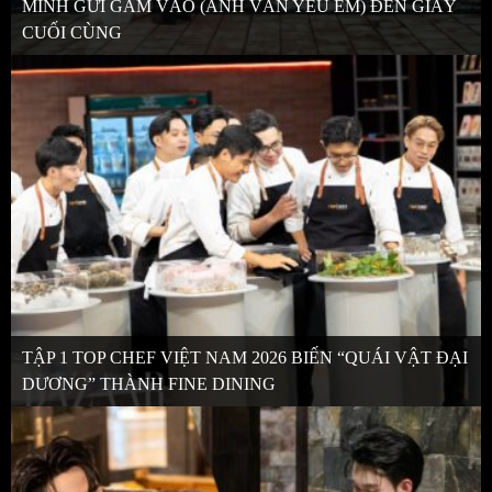
MÌNH GỬI GẮM VÀO (ANH VẪN YÊU EM) ĐẾN GIÂY
CUỐI CÙNG
TẬP 1 TOP CHEF VIỆT NAM 2026 BIẾN “QUÁI VẬT ĐẠI
DƯƠNG” THÀNH FINE DINING