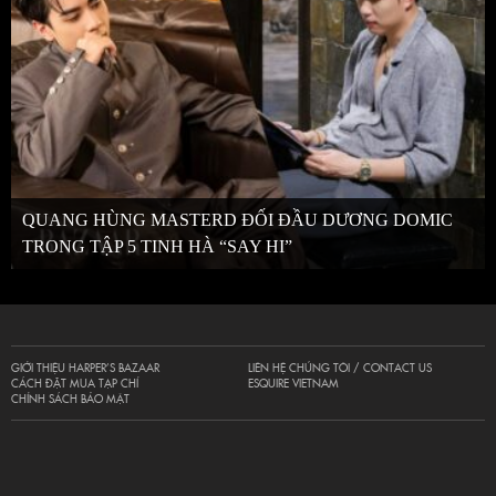
QUANG HÙNG MASTERD ĐỐI ĐẦU DƯƠNG DOMIC
TRONG TẬP 5 TINH HÀ “SAY HI”
GIỚI THIỆU HARPER’S BAZAAR
LIÊN HỆ CHÚNG TÔI / CONTACT US
CÁCH ĐẶT MUA TẠP CHÍ
ESQUIRE VIETNAM
CHÍNH SÁCH BẢO MẬT