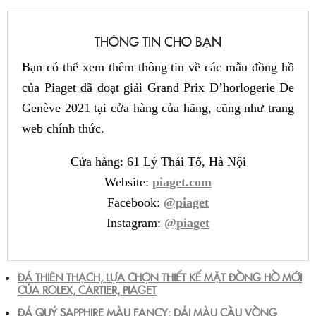
THÔNG TIN CHO BẠN
Bạn có thể xem thêm thông tin về các mẫu đồng hồ
của Piaget đã đoạt giải Grand Prix D’horlogerie De
Genève 2021 tại cửa hàng của hãng, cũng như trang
web chính thức.
Cửa hàng: 61 Lý Thái Tổ, Hà Nội
Website:
piaget.com
Facebook:
@piaget
Instagram:
@piaget
ĐÁ THIÊN THẠCH, LỰA CHỌN THIẾT KẾ MẶT ĐỒNG HỒ MỚI
CỦA ROLEX, CARTIER, PIAGET
ĐÁ QUÝ SAPPHIRE MÀU FANCY: DẢI MÀU CẦU VỒNG