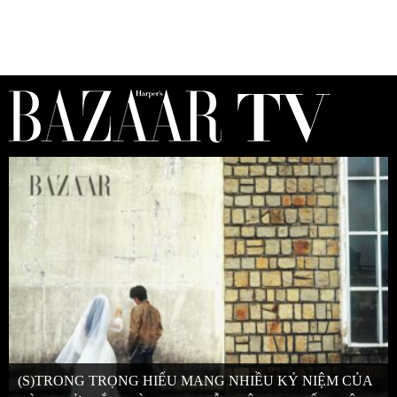
(S)TRONG TRỌNG HIẾU MANG NHIỀU KỶ NIỆM CỦA