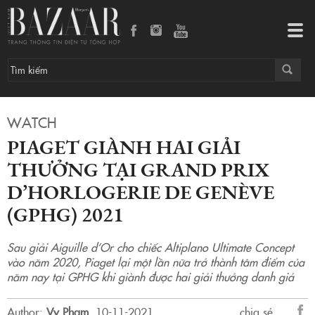
Piaget giành hai giải thưởng tại Grand Prix D’horlogerie De Genève (GPHG) 2021
Tog
navi
WATCH
PIAGET GIÀNH HAI GIẢI
THƯỞNG TẠI GRAND PRIX
D’HORLOGERIE DE GENÈVE
(GPHG) 2021
Sau giải Aiguille d’Or cho chiếc Altiplano Ultimate Concept
vào năm 2020, Piaget lại một lần nữa trở thành tâm điểm của
năm nay tại GPHG khi giành được hai giải thưởng danh giá
Author:
Vy Pham
.
10-11-2021.
chia sẻ