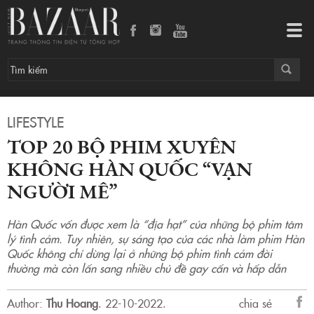
Top 20 bộ phim xuyên không Hàn Quốc “vạn người mê”
Tog
navi
LIFESTYLE
TOP 20 BỘ PHIM XUYÊN
KHÔNG HÀN QUỐC “VẠN
NGƯỜI MÊ”
Hàn Quốc vốn được xem là “địa hạt” của những bộ phim tâm
lý tình cảm. Tuy nhiên, sự sáng tạo của các nhà làm phim Hàn
Quốc không chỉ dừng lại ở những bộ phim tình cảm đời
thường mà còn lấn sang nhiều chủ đề gay cấn và hấp dẫn
Author:
Thu Hoang
.
22-10-2022.
chia sẻ