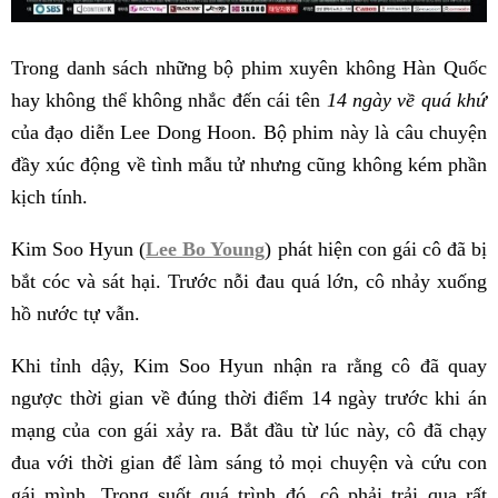
Trong danh sách những bộ phim xuyên không Hàn Quốc
hay không thể không nhắc đến cái tên
14 ngày về quá khứ
của đạo diễn Lee Dong Hoon. Bộ phim này là câu chuyện
đầy xúc động về tình mẫu tử nhưng cũng không kém phần
kịch tính.
Kim Soo Hyun (
Lee Bo Young
) phát hiện con gái cô đã bị
bắt cóc và sát hại. Trước nỗi đau quá lớn, cô nhảy xuống
hồ nước tự vẫn.
Khi tỉnh dậy, Kim Soo Hyun nhận ra rằng cô đã quay
ngược thời gian về đúng thời điểm 14 ngày trước khi án
mạng của con gái xảy ra. Bắt đầu từ lúc này, cô đã chạy
đua với thời gian để làm sáng tỏ mọi chuyện và cứu con
gái mình. Trong suốt quá trình đó, cô phải trải qua rất