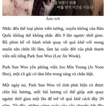
Ảnh: tvN
Nhắc đến thể loại phim viễn tưởng, xuyên không của Hàn
Quốc không thể không nhắc đến
9 lần ngược thời gian.
Bộ phim kể về hành trình quay về quá khứ với mong
muốn sửa chữa lỗi lầm, làm lại cuộc đời của phát thanh
viên nổi tiếng Park Sun Woo (Lee Jin Wook).
Park Sun Woo yêu phóng viên Joo Min Young (Jo Yoon
Hee), một cô gái có tâm hồn trong sáng và chân thật.
Một ngày nọ, Park Sun Woo vô tình phát hiện có được
chín bài hương, mỗi bài hương có thể giúp anh quay
ngược thời gian một lần để trở về quá khứ cách đây 20
năm. Từ đây, những vòng xoáy của câu chuyện bắt đầu