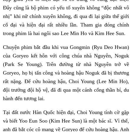
Đây cũng là bộ phim có yếu tố xuyên không “độc nhất vô
nhị” khi nữ chính xuyên không, đi qua đi lại giữa thế giới
cổ đại và hiện đại rất nhiều lần. Tham gia đóng chính
trong phim là hai ngôi sao Lee Min Ho và Kim Hee Sun.
Chuyện phim bắt đầu khi vua Gongmin (Ryu Deo Hwan)
của Goryeo kết hôn với công chúa nhà Nguyên, Noguk
(Park Se Young). Trên đường từ nhà Nguyên trở về
Goryeo, họ bị tấn công và hoàng hậu Noguk đã bị thương
rất nặng. Để cứu hoàng hậu, Choi Young (Lee Min Ho),
đội trưởng đội hộ vệ, đã đi qua một cánh cổng thần bí, du
hành đến tương lai.
Tại đất nước Hàn Quốc hiện đại, Choi Young tình cờ gặp
và biết Yoo Eun Soo (Kim Hee Sun) là một bác sĩ. Vì thế,
anh đã bắt cóc cô mang về Goryeo để cứu hoàng hậu. Anh