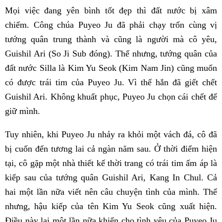
Mọi việc đang yên bình tốt đẹp thì đất nước bị xâm
chiếm. Công chúa Puyeo Ju đã phải chạy trốn cùng vị
tướng quân trung thành và cũng là người mà cô yêu,
Guishil Ari (So Ji Sub đóng). Thế nhưng, tướng quân của
đất nước Silla là Kim Yu Seok (Kim Nam Jin) cũng muốn
có được trái tim của Puyeo Ju. Vì thế hắn đã giết chết
Guishil Ari. Không khuất phục, Puyeo Ju chọn cái chết để
giữ mình.
Tuy nhiên, khi Puyeo Ju nhảy ra khỏi một vách đá, cô đã
bị cuốn đến tương lai cả ngàn năm sau. Ở thời điểm hiện
tại, cô gặp một nhà thiết kế thời trang có trái tim ấm áp là
kiếp sau của tướng quân Guishil Ari, Kang In Chul. Cả
hai một lần nữa viết nên câu chuyện tình của mình. Thế
nhưng, hậu kiếp của tên Kim Yu Seok cũng xuất hiện.
Điều này lại một lần nữa khiến cho tình yêu của Puyeo Ju