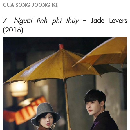
CỦA SONG JOONG KI
7.
Người tình phỉ thúy
– Jade Lovers
(2016)