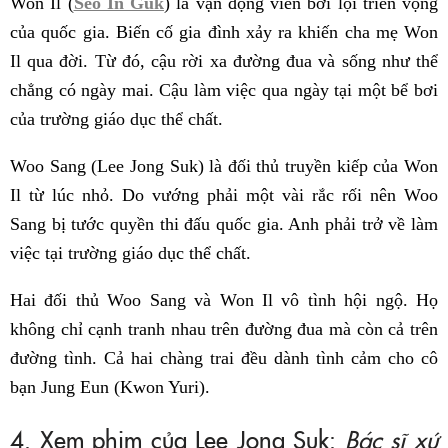
Won Il (
Seo In Guk
) là vận động viên bơi lội triển vọng
của quốc gia. Biến cố gia đình xảy ra khiến cha mẹ Won
Il qua đời. Từ đó, cậu rời xa đường đua và sống như thể
chẳng có ngày mai. Cậu làm việc qua ngày tại một bể bơi
của trường giáo dục thể chất.
Woo Sang (Lee Jong Suk) là đối thủ truyền kiếp của Won
Il từ lúc nhỏ. Do vướng phải một vài rắc rối nên Woo
Sang bị tước quyền thi đấu quốc gia. Anh phải trở về làm
việc tại trường giáo dục thể chất.
Hai đối thủ Woo Sang và Won Il vô tình hội ngộ. Họ
không chỉ cạnh tranh nhau trên đường đua mà còn cả trên
đường tình. Cả hai chàng trai đều dành tình cảm cho cô
bạn Jung Eun (Kwon Yuri).
4. Xem phim của Lee Jong Suk:
Bác sĩ xứ