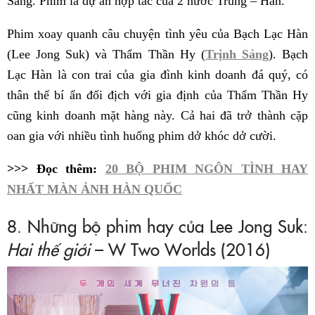
Sảng. Phim là dự án hợp tác của 2 nước Trung – Hàn.
Phim xoay quanh câu chuyện tình yêu của Bạch Lạc Hàn
(Lee Jong Suk) và Thẩm Thần Hy (
Trịnh Sảng
). Bạch
Lạc Hàn là con trai của gia đình kinh doanh đá quý, có
thân thế bí ẩn đối địch với gia định của Thẩm Thần Hy
cũng kinh doanh mặt hàng này. Cả hai đã trở thành cặp
oan gia với nhiều tình huống phim dở khóc dở cười.
>>> Đọc thêm:
20 BỘ PHIM NGÔN TÌNH HAY
NHẤT MÀN ẢNH HÀN QUỐC
8. Những bộ phim hay của Lee Jong Suk:
Hai thế giới
– W Two Worlds (2016)