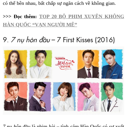
có thể bên nhau, bất chấp sự ngăn cách về không gian.
>>> Đọc thêm:
TOP 20 BỘ PHIM XUYÊN KHÔNG
HÀN QUỐC “VẠN NGƯỜI MÊ”
9.
7 nụ hôn đầu
– 7 First Kisses (2016)
7 nụ hôn đầu
là phim hài – tình cảm Hàn Quốc có sự xuất