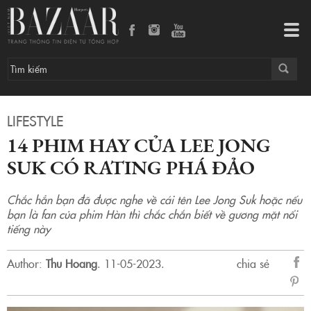
14 phim hay của Lee Jong Suk có rating phá đảo
Tog
navi
LIFESTYLE
14 PHIM HAY CỦA LEE JONG
SUK CÓ RATING PHÁ ĐẢO
Chắc hẳn bạn đã được nghe về cái tên Lee Jong Suk hoặc nếu
bạn là fan của phim Hàn thì chắc chắn biết về gương mặt nổi
tiếng này
Author:
Thu Hoang
.
11-05-2023.
chia sẻ
sẻ
Fac