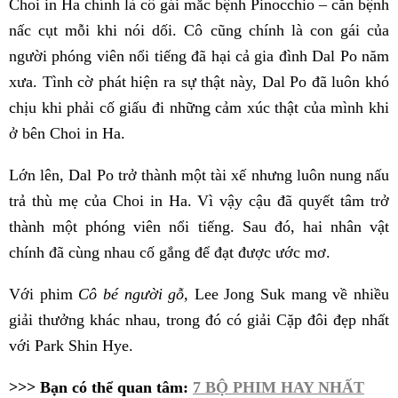
Choi in Ha chính là cô gái mắc bệnh Pinocchio – căn bệnh
nấc cụt mỗi khi nói dối. Cô cũng chính là con gái của
người phóng viên nổi tiếng đã hại cả gia đình Dal Po năm
xưa. Tình cờ phát hiện ra sự thật này, Dal Po đã luôn khó
chịu khi phải cố giấu đi những cảm xúc thật của mình khi
ở bên Choi in Ha.
Lớn lên, Dal Po trở thành một tài xế nhưng luôn nung nấu
trả thù mẹ của Choi in Ha. Vì vậy cậu đã quyết tâm trở
thành một phóng viên nổi tiếng. Sau đó, hai nhân vật
chính đã cùng nhau cố gắng để đạt được ước mơ.
Với phim
Cô bé người gỗ,
Lee Jong Suk mang về nhiều
giải thưởng khác nhau, trong đó có giải Cặp đôi đẹp nhất
với Park Shin Hye.
>>> Bạn có thể quan tâm:
7 BỘ PHIM HAY NHẤT