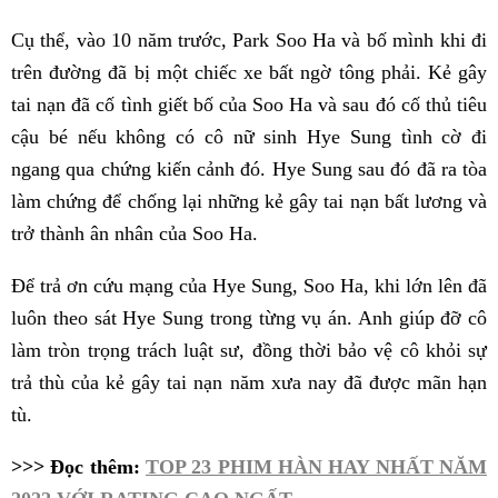
Cụ thể, vào 10 năm trước, Park Soo Ha và bố mình khi đi
trên đường đã bị một chiếc xe bất ngờ tông phải. Kẻ gây
tai nạn đã cố tình giết bố của Soo Ha và sau đó cố thủ tiêu
cậu bé nếu không có cô nữ sinh Hye Sung tình cờ đi
ngang qua chứng kiến cảnh đó. Hye Sung sau đó đã ra tòa
làm chứng để chống lại những kẻ gây tai nạn bất lương và
trở thành ân nhân của Soo Ha.
Để trả ơn cứu mạng của Hye Sung, Soo Ha, khi lớn lên đã
luôn theo sát Hye Sung trong từng vụ án. Anh giúp đỡ cô
làm tròn trọng trách luật sư, đồng thời bảo vệ cô khỏi sự
trả thù của kẻ gây tai nạn năm xưa nay đã được mãn hạn
tù.
>>> Đọc thêm:
TOP 23 PHIM HÀN HAY NHẤT NĂM