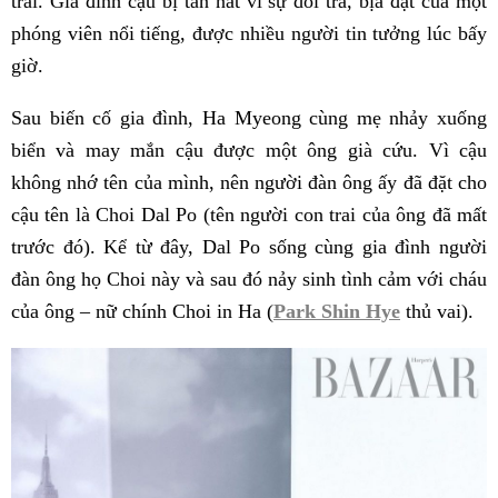
trai. Gia đình cậu bị tan nát vì sự dối trá, bịa đặt của một
phóng viên nổi tiếng, được nhiều người tin tưởng lúc bấy
giờ.
Sau biến cố gia đình, Ha Myeong cùng mẹ nhảy xuống
biển và may mắn cậu được một ông già cứu. Vì cậu
không nhớ tên của mình, nên người đàn ông ấy đã đặt cho
cậu tên là Choi Dal Po (tên người con trai của ông đã mất
trước đó). Kể từ đây, Dal Po sống cùng gia đình người
đàn ông họ Choi này và sau đó nảy sinh tình cảm với cháu
của ông – nữ chính Choi in Ha (
Park Shin Hye
thủ vai).