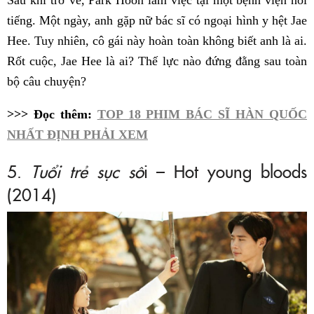
Sau khi trở về, Park Hoon làm việc tại một bệnh viện nổi
tiếng. Một ngày, anh gặp nữ bác sĩ có ngoại hình y hệt Jae
Hee. Tuy nhiên, cô gái này hoàn toàn không biết anh là ai.
Rốt cuộc, Jae Hee là ai? Thế lực nào đứng đằng sau toàn
bộ câu chuyện?
>>> Đọc thêm:
TOP 18 PHIM BÁC SĨ HÀN QUỐC
NHẤT ĐỊNH PHẢI XEM
5.
Tuổi trẻ sục sô
i – Hot young bloods
(2014)