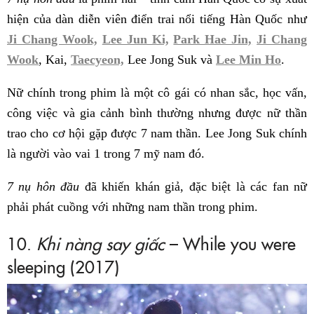
hiện của dàn diễn viên điển trai nổi tiếng Hàn Quốc như
Ji Chang Wook,
Lee Jun Ki,
Park Hae Jin,
Ji Chang
Wook
, Kai,
Taecyeon,
Lee Jong Suk và
Lee Min Ho
.
Nữ chính trong phim là một cô gái có nhan sắc, học vấn,
công việc và gia cảnh bình thường nhưng được nữ thần
trao cho cơ hội gặp được 7 nam thần. Lee Jong Suk chính
là người vào vai 1 trong 7 mỹ nam đó.
7 nụ hôn đầu
đã khiến khán giả, đặc biệt là các fan nữ
phải phát cuồng với những nam thần trong phim.
10.
Khi nàng say giấc
– While you were
sleeping (2017)