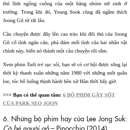
thủ lĩnh ngông cuồng của một băng nhóm nữ sinh ở
trường. Trong khi đó, Young Sook cũng đã ngầm thích
Joong Gil từ rất lâu.
Câu chuyện được đẩy lên cao trào khi đối thủ của Joong
Gil cố tình ngăn cản, phá đám mối tình của hai nhân vật
chính này, biến nó thành một câu chuyện rối rắm.
Xem phim
Tuổi trẻ sục sôi,
bạn sẽ có cơ hội được sống lại
thời kỳ thanh xuân những năm 1980 với những mốt quần
loe, tóc bổ luống thịnh hành bên xứ Hàn thời bấy giờ.
>>> Bạn có thể quan tâm:
6 BỘ PHIM GÂY SỐT
CỦA PARK SEO JOON
6. Những bộ phim hay của Lee Jong Suk:
Cô bé người gỗ
– Pinocchio (2014)