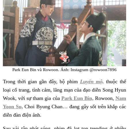
Park Eun Bin và Rowoon. Ảnh: Instagram @rowoon7896
Trong thời gian gần đây, bộ phim
Luyến mộ,
thuộc thể
loại cổ trang, tình cảm, lãng mạn của đạo diễn Song Hyun
Wook, với sự tham gia của
Park Eun Bin,
Rowoon,
Nam
Yoon Su,
Choi Byung Chan… đang gây sốt trên khắp các
diễn đàn điện ảnh.
Sau vài tập phát sóng, phim đã lọt top trending ở nhiều