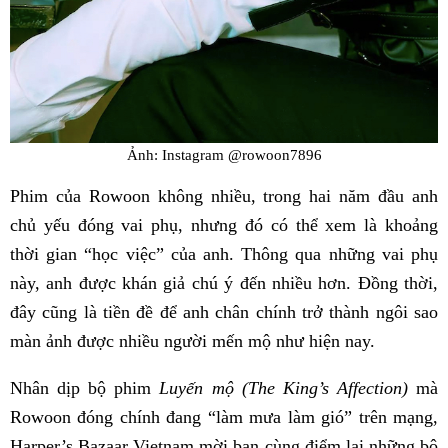
Ảnh: Instagram @rowoon7896
Phim của Rowoon không nhiều, trong hai năm đầu anh
chủ yếu đóng vai phụ, nhưng đó có thể xem là khoảng
thời gian “học việc” của anh. Thông qua những vai phụ
này, anh được khán giả chú ý đến nhiều hơn. Đồng thời,
đây cũng là tiền đề để anh chân chính trở thành ngôi sao
màn ảnh được nhiều người mến mộ như hiện nay.
Nhân dịp bộ phim
Luyến mộ (The King’s Affection)
mà
Rowoon đóng chính đang “làm mưa làm gió” trên mạng,
Harper’s Bazaar Vietnam mời bạn cùng điểm lại những bộ