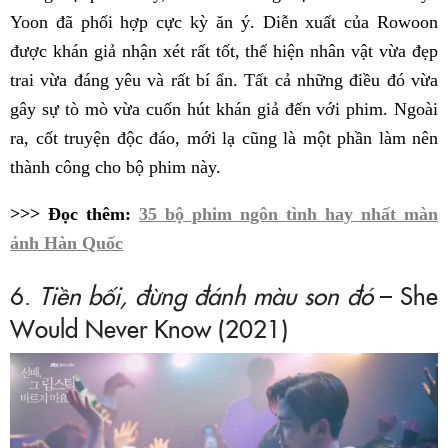
Yoon đã phối hợp cực kỳ ăn ý. Diễn xuất của Rowoon
được khán giả nhận xét rất tốt, thể hiện nhân vật vừa đẹp
trai vừa đáng yêu và rất bí ẩn. Tất cả những điều đó vừa
gây sự tò mò vừa cuốn hút khán giả đến với phim. Ngoài
ra, cốt truyện độc đáo, mới lạ cũng là một phần làm nên
thành công cho bộ phim này.
>>> Đọc thêm:
35 bộ phim ngôn tình hay nhất màn
ảnh Hàn Quốc
6.
Tiền bối, đừng đánh màu son đó
– She
Would Never Know (2021)