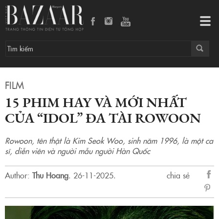
15 phim hay và mới nhất của “Idol” đa tài Rowoon
Tog
navi
FILM
15 PHIM HAY VÀ MỚI NHẤT
CỦA “IDOL” ĐA TÀI ROWOON
Rowoon, tên thật là Kim Seok Woo, sinh năm 1996, là một ca
sĩ, diễn viên và người mẫu người Hàn Quốc
Author:
Thu Hoang
.
26-11-2025.
chia sẻ
sẻ
Fac