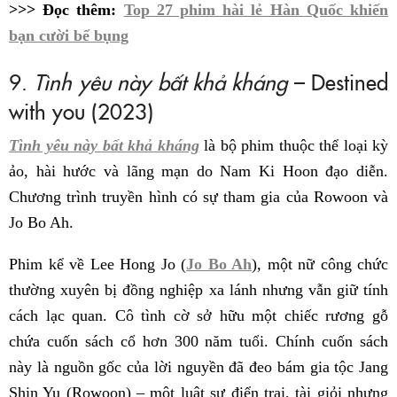
>>> Đọc thêm:
Top 27 phim hài lẻ Hàn Quốc khiến
bạn cười bể bụng
9.
Tình yêu này bất khả kháng
– Destined
with you (2023)
Tình yêu này bất khả kháng
là bộ phim thuộc thể loại kỳ
ảo, hài hước và lãng mạn do Nam Ki Hoon đạo diễn.
Chương trình truyền hình có sự tham gia của Rowoon và
Jo Bo Ah.
Phim kể về Lee Hong Jo (
Jo Bo Ah
), một nữ công chức
thường xuyên bị đồng nghiệp xa lánh nhưng vẫn giữ tính
cách lạc quan. Cô tình cờ sở hữu một chiếc rương gỗ
chứa cuốn sách cổ hơn 300 năm tuổi. Chính cuốn sách
này là nguồn gốc của lời nguyền đã đeo bám gia tộc Jang
Shin Yu (Rowoon) – một luật sư điển trai, tài giỏi nhưng