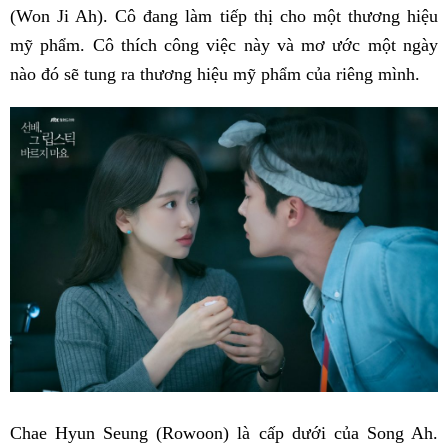
(Won Ji Ah). Cô đang làm tiếp thị cho một thương hiệu
mỹ phẩm. Cô thích công việc này và mơ ước một ngày
nào đó sẽ tung ra thương hiệu mỹ phẩm của riêng mình.
Chae Hyun Seung (Rowoon) là cấp dưới của Song Ah.