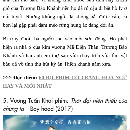
gió của Trương Bảo Khánh nên họ đã rủ cậu đi bắt hồ ly ở
núi tuyết. Nhưng không ngờ, đã không bắt được cáo, cả
bọn lại gặp phải đám mèo rừng hung ác đang đói ăn.
Bị truy đuổi, ba người lạc vào một sơn động. Họ phát
hiện ra nhà ở của kim vương Mã Điện Thần. Trương Bảo
Khánh và hai anh em thợ săn vừa chạy trốn vừa tìm vật
báu đã vô tình thu hút kỳ án Thiên khanh năm xưa.
>>> Đọc thêm:
60 BỘ PHIM CỔ TRANG HOA NGỮ
HAY VÀ MỚI NHẤT
5. Vương Tuấn Khải phim:
Thời đại niên thiếu của
chúng ta
– Boy hood (2017)