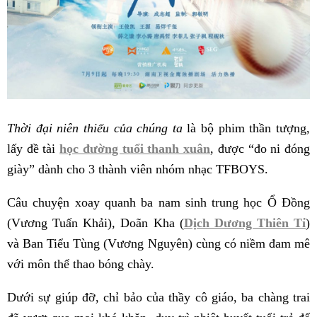
Thời đại niên thiếu của chúng ta
là bộ phim thần tượng,
lấy đề tài
học đường tuổi thanh xuân
, được “đo ni đóng
giày” dành cho 3 thành viên nhóm nhạc TFBOYS.
Câu chuyện xoay quanh ba nam sinh trung học Ổ Đồng
(Vương Tuấn Khải), Doãn Kha (
Dịch Dương Thiên Tỉ
)
và Ban Tiểu Tùng (Vương Nguyên) cùng có niềm đam mê
với môn thể thao bóng chày.
Dưới sự giúp đỡ, chỉ bảo của thầy cô giáo, ba chàng trai