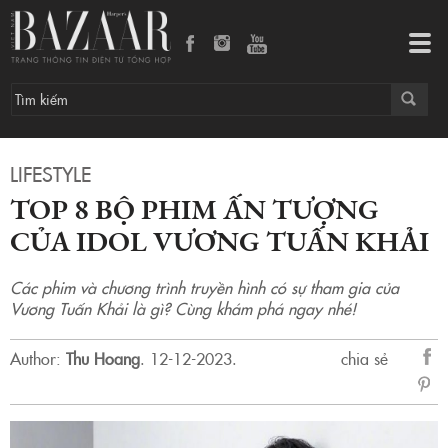
Top 8 bộ phim ấn tượng của idol Vương Tuấn Khải
Tog
navi
LIFESTYLE
TOP 8 BỘ PHIM ẤN TƯỢNG
CỦA IDOL VƯƠNG TUẤN KHẢI
Các phim và chương trình truyền hình có sự tham gia của
Vương Tuấn Khải là gì? Cùng khám phá ngay nhé!
Author:
Thu Hoang
.
12-12-2023.
chia sẻ
sẻ
Fac