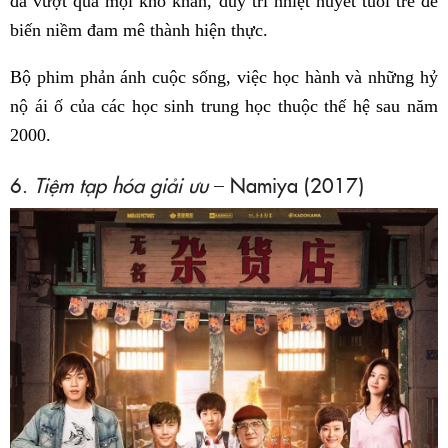
đã vượt qua mọi khó khăn, duy trì nhiệt huyết tuổi trẻ để
biến niềm đam mê thành hiện thực.
Bộ phim phản ánh cuộc sống, việc học hành và những hỷ
nộ ái ố của các học sinh trung học thuộc thế hệ sau năm
2000.
6.
Tiệm tạp hóa giải ưu
– Namiya (2017)