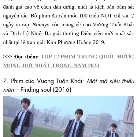
đánh giá cao về cách dàn dựng, nhất là kịch bản bám sát
nguyên tác. Bộ phim đã cán mốc 100 triệu NDT chỉ sau 2
ngày ra rạp.
Namiya
còn mang về cho Vương Tuấn Khải
và Địch Lệ Nhiệt Ba giải thưởng Diễn viên mới xuất sắc
nhất tại lễ trao giải Kim Phượng Hoàng 2019.
>>> Đọc thêm:
TOP 12 PHIM TRUNG QUỐC ĐƯỢC
MONG ĐỢI NHẤT TRONG NĂM 2023
7. Phim của Vương Tuấn Khải:
Mật mã siêu thiếu
niên
– Finding soul (2016)