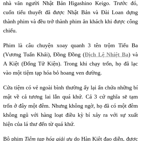
nhà văn người Nhật Bản Higashino Keigo. Trước đó,
cuốn tiểu thuyết đã được Nhật Bản và Đài Loan dựng
thành phim và đều trở thành phim ăn khách khi được công
chiếu.
Phim là câu chuyện xoay quanh 3 tên trộm Tiểu Ba
(Vương Tuấn Khải), Đồng Đồng (
Địch Lệ Nhiệt Ba
) và
A Kiệt (Đổng Tử Kiện). Trong khi chạy trốn, họ đã lạc
vào một tiệm tạp hóa bỏ hoang ven đường.
Cửa tiệm có vẻ ngoài bình thường ấy lại ẩn chứa những bí
mật về cả tương lai lẫn quá khứ. Cả 3 cứ nghĩa sẽ tạm
trốn ở đây một đêm. Nhưng không ngờ, họ đã có một đêm
không ngủ với hàng loạt điều kỳ bí xảy ra với sự xuất
hiện của lá thư đến từ quá khứ.
Bộ phim
Tiệm tạp hóa giải ưu
do Hàn Kiệt đạo diễn, được