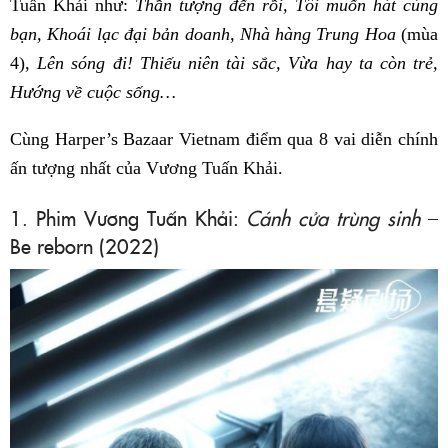
Tuấn Khải như:
Thần tượng đến rồi, Tôi muốn hát cùng
bạn, Khoái lạc đại bản doanh, Nhà hàng Trung Hoa
(mùa
4),
Lên sóng đi! Thiếu niên tài sắc, Vừa hay ta còn trẻ,
Hướng về cuộc sống…
Cùng Harper’s Bazaar Vietnam điểm qua 8 vai diễn chính
ấn tượng nhất của Vương Tuấn Khải.
1. Phim Vương Tuấn Khải:
Cánh cửa trùng sinh
–
Be reborn (2022)