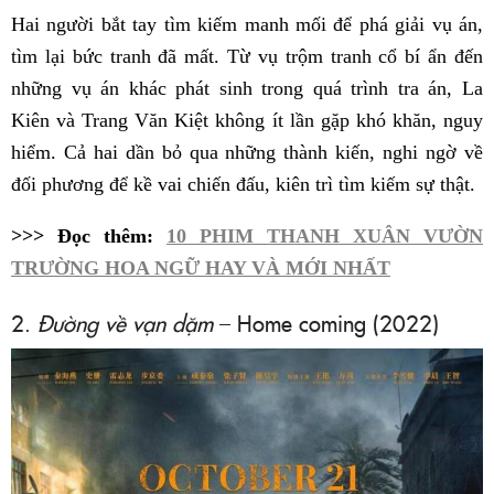
Hai người bắt tay tìm kiếm manh mối để phá giải vụ án,
tìm lại bức tranh đã mất. Từ vụ trộm tranh cổ bí ẩn đến
những vụ án khác phát sinh trong quá trình tra án, La
Kiên và Trang Văn Kiệt không ít lần gặp khó khăn, nguy
hiểm. Cả hai dần bỏ qua những thành kiến, nghi ngờ về
đối phương để kề vai chiến đấu, kiên trì tìm kiếm sự thật.
>>> Đọc thêm:
10 PHIM THANH XUÂN VƯỜN
TRƯỜNG HOA NGỮ HAY VÀ MỚI NHẤT
2.
Đường về vạn dặm
– Home coming (2022)