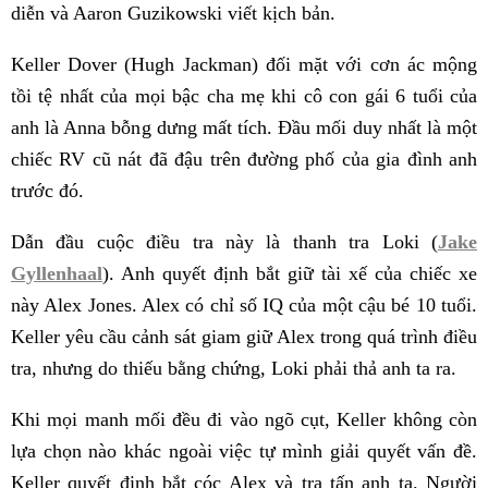
diễn và Aaron Guzikowski viết kịch bản.
Keller Dover (Hugh Jackman) đối mặt với cơn ác mộng
tồi tệ nhất của mọi bậc cha mẹ khi cô con gái 6 tuổi của
anh là Anna bỗng dưng mất tích. Đầu mối duy nhất là một
chiếc RV cũ nát đã đậu trên đường phố của gia đình anh
trước đó.
Dẫn đầu cuộc điều tra này là thanh tra Loki (
Jake
Gyllenhaal
). Anh quyết định bắt giữ tài xế của chiếc xe
này Alex Jones. Alex có chỉ số IQ của một cậu bé 10 tuổi.
Keller yêu cầu cảnh sát giam giữ Alex trong quá trình điều
tra, nhưng do thiếu bằng chứng, Loki phải thả anh ta ra.
Khi mọi manh mối đều đi vào ngõ cụt, Keller không còn
lựa chọn nào khác ngoài việc tự mình giải quyết vấn đề.
Keller quyết định bắt cóc Alex và tra tấn anh ta. Người