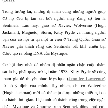
(2011).
Trong tương lai, những dị nhân cùng những người giúp
đỡ họ đều bị tàn sát bởi người máy đáng sợ tên là
Sentinels. Lúc này, giáo sư Xavier, Wolverine (Hugh
Jackman), Magneto, Storm, Kitty Pryde và những người
bạn của cô hội tụ tại một tu viện ở Trung Quốc. Giáo sư
Xavier giải thích rằng các Sentinels bất khả chiến bại
được tạo ra bằng DNA của Mystique.
Cơ hội duy nhất để nhóm dị nhân ngăn chặn cuộc thảm
sát là họ phải quay trở lại năm 1973. Kitty Pryde sẽ cùng
tham gia để thuyết phục Mystique (
Jennifer Lawrence
)
từ bỏ ý định của mình. Tuy nhiên, chỉ có Wolverine
(Hugh Jackman) mới có thể chịu được những thiệt hại do
du hành thời gian. Liệu anh có thành công trong việc ngăn
chặn Mystique và Chương trình Sentinel, đồng thời cứu