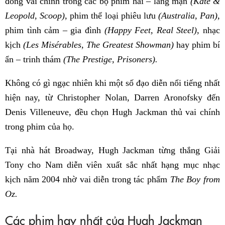
đóng vai chính trong các bộ phim hài – lãng mạn
(Kate &
Leopold, Scoop),
phim thể loại phiêu lưu
(Australia, Pan),
phim tình cảm – gia đình
(Happy Feet, Real Steel),
nhạc
kịch
(Les ​​Misérables, The Greatest Showman)
hay phim bí
ẩn – trinh thám
(The Prestige, Prisoners).
Không có gì ngạc nhiên khi một số đạo diễn nổi tiếng nhất
hiện nay, từ Christopher Nolan, Darren Aronofsky đến
Denis Villeneuve, đều chọn Hugh Jackman thủ vai chính
trong phim của họ.
Tại nhà hát Broadway, Hugh Jackman từng thắng Giải
Tony cho Nam diễn viên xuất sắc nhất hạng mục nhạc
kịch năm 2004 nhờ vai diễn trong tác phẩm
The Boy from
Oz.
Các phim hay nhất của Hugh Jackman