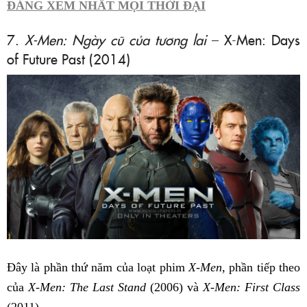
ĐÁNG XEM NHẤT MỌI THỜI ĐẠI
7.
X-Men: Ngày cũ của tương lai
– X-Men: Days
of Future Past (2014)
Đây là phần thứ năm của loạt phim
X-Men,
phần tiếp theo
của
X-Men: The Last Stand
(2006) và
X-Men: First Class