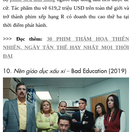
cử. Tác phẩm thu về 619,2 triệu USD trên toàn thế giới và
trở thành phim xếp hạng R có doanh thu cao thứ ba tại
thời điểm phát hành.
>>> Đọc thêm:
30 PHIM THẢM HỌA THIÊN
NHIÊN, NGÀY TẬN THẾ HAY NHẤT MỌI THỜI
ĐẠI
10.
Nền giáo dục xấu xí
– Bad Education (2019)