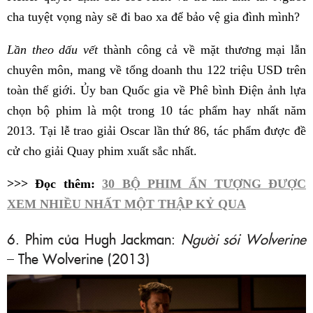
cha tuyệt vọng này sẽ đi bao xa để bảo vệ gia đình mình?
Lần theo dấu vết
thành công cả về mặt thương mại lẫn
chuyên môn, mang về tổng doanh thu 122 triệu USD trên
toàn thế giới. Ủy ban Quốc gia về Phê bình Điện ảnh lựa
chọn bộ phim là một trong 10 tác phẩm hay nhất năm
2013. Tại lễ trao giải Oscar lần thứ 86, tác phẩm được đề
cử cho giải Quay phim xuất sắc nhất.
>>> Đọc thêm:
30 BỘ PHIM ẤN TƯỢNG ĐƯỢC
XEM NHIỀU NHẤT MỘT THẬP KỶ QUA
6. Phim của Hugh Jackman:
Người sói Wolverine
– The Wolverine (2013)