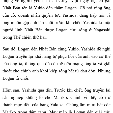
mộng về người yêu cũ Jean Grey. Một ngày nọ, cô gái
Nhật Bản tên là Yukio đến thăm Logan. Cô nói rằng ông
của cô, doanh nhân quyền lực Yashida, đang hấp hối và
ông muốn gặp anh lần cuối trước khi chết. Yashida là một
người lính Nhật Bản được Logan cứu sống ở Nagasaki
trong Thế chiến thứ hai.
Sau đó, Logan đến Nhật Bản cùng Yukio. Yashida đề nghị
Logan truyền lại khả năng tự phục hồi của anh vào cơ thể
của ông ta, thông qua đó có thể cứu mạng ông ta và giải
thoát cho chính anh khỏi kiếp sống bất tử đau đớn. Nhưng
Logan từ chối.
Hôm sau, Yashida qua đời. Trước khi chết, ông truyền lại
sản nghiệp khổng lồ cho Mariko. Chính vì thế, cô trở
thành mục tiêu của bang Yakuza. Chúng âm mưu bắt cóc
Mariko trong đám tang. May mắn là Logan đến giải cứu