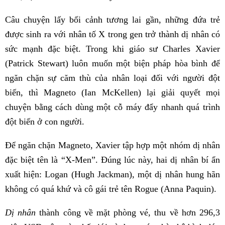
Câu chuyện lấy bối cảnh tương lai gần, những đứa trẻ
được sinh ra với nhân tố X trong gen trở thành dị nhân có
sức mạnh đặc biệt. Trong khi giáo sư Charles Xavier
(Patrick Stewart) luôn muốn một biện pháp hòa bình để
ngăn chặn sự căm thù của nhân loại đối với người đột
biến, thì Magneto (Ian McKellen) lại giải quyết mọi
chuyện bằng cách dùng một cỗ máy đẩy nhanh quá trình
đột biến ở con người.
Để ngăn chặn Magneto, Xavier tập hợp một nhóm dị nhân
đặc biệt tên là “X-Men”. Đúng lúc này, hai dị nhân bí ẩn
xuất hiện: Logan (Hugh Jackman), một dị nhân hung hãn
không có quá khứ và cô gái trẻ tên Rogue (Anna Paquin).
Dị nhân
thành công về mặt phòng vé, thu về hơn 296,3