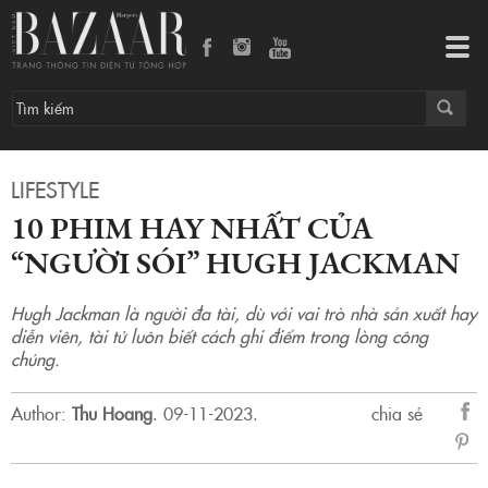
10 phim hay nhất của “Người sói” Hugh Jackman
Tog
navi
LIFESTYLE
10 PHIM HAY NHẤT CỦA
“NGƯỜI SÓI” HUGH JACKMAN
Hugh Jackman là người đa tài, dù với vai trò nhà sản xuất hay
diễn viên, tài tử luôn biết cách ghi điểm trong lòng công
chúng.
Author:
Thu Hoang
.
09-11-2023.
chia sẻ
sẻ
Fac