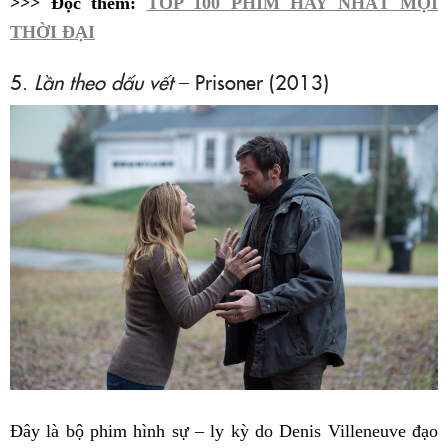
>>> Đọc thêm:
TOP 100 PHIM HAY NHẤT MỌI
THỜI ĐẠI
5.
Lần theo dấu vết
– Prisoner (2013)
Đây là bộ phim hình sự – ly kỳ do Denis Villeneuve đạo