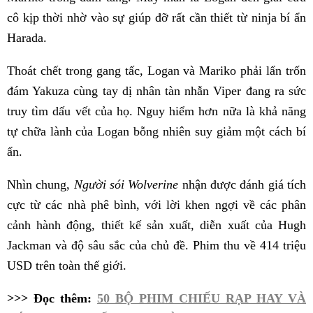
cô kịp thời nhờ vào sự giúp đỡ rất cần thiết từ ninja bí ẩn
Harada.
Thoát chết trong gang tấc, Logan và Mariko phải lẩn trốn
đám Yakuza cùng tay dị nhân tàn nhẫn Viper đang ra sức
truy tìm dấu vết của họ. Nguy hiểm hơn nữa là khả năng
tự chữa lành của Logan bỗng nhiên suy giảm một cách bí
ẩn.
Nhìn chung,
Người sói Wolverine
nhận được đánh giá tích
cực từ các nhà phê bình, với lời khen ngợi về các phân
cảnh hành động, thiết kế sản xuất, diễn xuất của Hugh
Jackman và độ sâu sắc của chủ đề. Phim thu về 414 triệu
USD trên toàn thế giới.
>>> Đọc thêm:
50 BỘ PHIM CHIẾU RẠP HAY VÀ