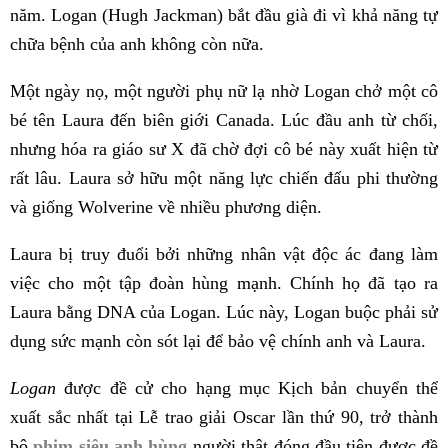
năm. Logan (Hugh Jackman) bắt đầu già đi vì khả năng tự
chữa bệnh của anh không còn nữa.
Một ngày nọ, một người phụ nữ lạ nhờ Logan chở một cô
bé tên Laura đến biên giới Canada. Lúc đầu anh từ chối,
nhưng hóa ra giáo sư X đã chờ đợi cô bé này xuất hiện từ
rất lâu. Laura sở hữu một năng lực chiến đấu phi thường
và giống Wolverine về nhiều phương diện.
Laura bị truy đuổi bởi những nhân vật độc ác đang làm
việc cho một tập đoàn hùng mạnh. Chính họ đã tạo ra
Laura bằng DNA của Logan. Lúc này, Logan buộc phải sử
dụng sức mạnh còn sót lại để bảo vệ chính anh và Laura.
Logan
được đề cử cho hạng mục Kịch bản chuyển thể
xuất sắc nhất tại Lễ trao giải Oscar lần thứ 90, trở thành
bộ
phim siêu anh hùng
người thật đóng đầu tiên được đề