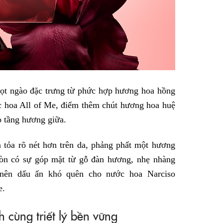
ngọt ngào đặc trưng từ phức hợp hương hoa hồng
c hoa All of Me, điểm thêm chút hương hoa huệ
o tầng hương giữa.
n tỏa rõ nét hơn trên da, phảng phất một hương
n có sự góp mặt từ gỗ đàn hương, nhẹ nhàng
 nên dấu ấn khó quên cho nước hoa Narciso
e.
h cùng triết lý bền vững