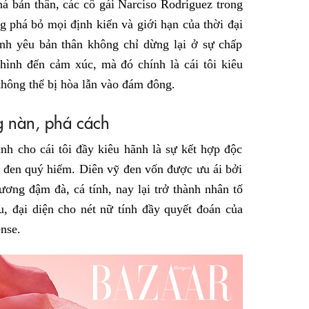
á bản thân, các cô gái Narciso Rodriguez trong
g phá bỏ mọi định kiến và giới hạn của thời đại
ình yêu bản thân không chỉ dừng lại ở sự chấp
hình đến cảm xúc, mà đó chính là cái tôi kiêu
không thể bị hòa lẫn vào đám đông.
g nàn, phá cách
nh cho cái tôi đầy kiêu hãnh là sự kết hợp độc
 đen quý hiếm. Diên vỹ đen vốn được ưu ái bởi
ơng đậm đà, cá tính, nay lại trở thành nhân tố
u, đại diện cho nét nữ tính đầy quyết đoán của
nse.