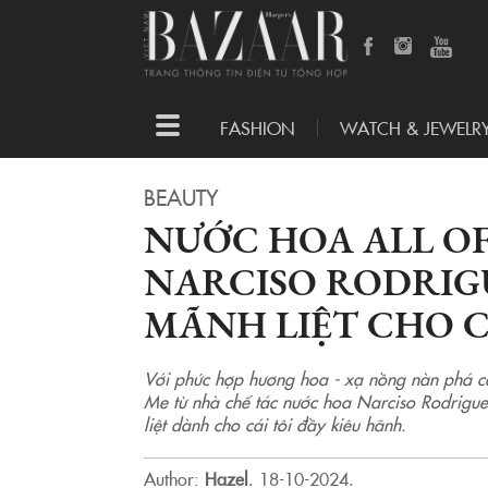
Toggle
FASHION
WATCH & JEWELR
navigation
BEAUTY
NƯỚC HOA ALL OF
NARCISO RODRIGU
MÃNH LIỆT CHO C
Với phức hợp hương hoa - xạ nồng nàn phá cá
Me từ nhà chế tác nước hoa Narciso Rodriguez
liệt dành cho cái tôi đầy kiêu hãnh.
Author:
Hazel
.
18-10-2024.