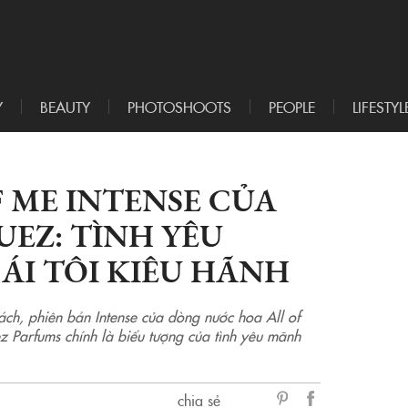
Y
BEAUTY
PHOTOSHOOTS
PEOPLE
LIFESTYL
 ME INTENSE CỦA
EZ: TÌNH YÊU
ÁI TÔI KIÊU HÃNH
ch, phiên bản Intense của dòng nước hoa All of
 Parfums chính là biểu tượng của tình yêu mãnh
chia sẻ