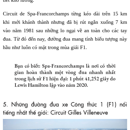
tiết khó lường.
Circuit de Spa-Francorchamps từng kéo dài trên 15 km
khi mới khánh thành nhưng đã bị rút ngắn xuống 7 km
vào năm 1981 sau những lo ngại về an toàn cho các tay
đua. Từ đó đến nay, đường đua mang tính biểu tượng này
hầu như luôn có mặt trong mùa giải F1.
Bạn có biết: Spa-Francorchamps là nơi có thời
gian hoàn thành một vòng đua nhanh nhất
trong lịch sử F1 hiện đại: 1 phút 41,252 giây do
Lewis Hamilton lập vào năm 2020.
5. Những đường đua xe Công thức 1 (F1) nổi
tiếng nhất thế giới: Circuit Gilles Villeneuve