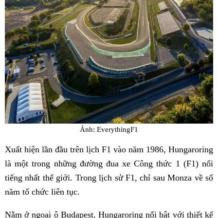
Ảnh: EverythingF1
Xuất hiện lần đầu trên lịch F1 vào năm 1986, Hungaroring
là một trong những đường đua xe Công thức 1 (F1) nổi
tiếng nhất thế giới. Trong lịch sử F1, chỉ sau Monza về số
năm tổ chức liên tục.
Nằm ở ngoại ô Budapest, Hungaroring nổi bật với thiết kế