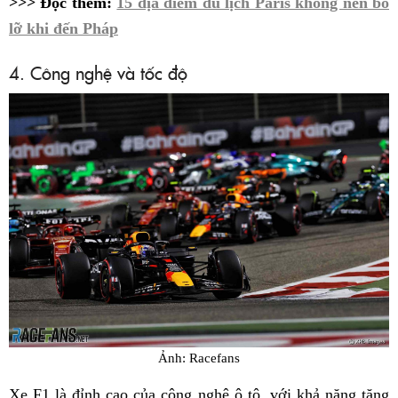
>>> Đọc thêm:
15 địa điểm du lịch Paris không nên bỏ
lỡ khi đến Pháp
4. Công nghệ và tốc độ
Ảnh: Racefans
Xe F1 là đỉnh cao của công nghệ ô tô, với khả năng tăng