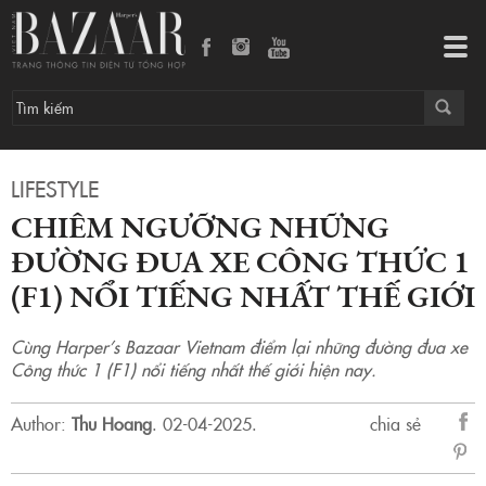
Chiêm ngưỡng những đường đua xe Công thức 1 (F1) nổi tiếng nhất thế giới
Tog
navi
LIFESTYLE
CHIÊM NGƯỠNG NHỮNG
ĐƯỜNG ĐUA XE CÔNG THỨC 1
(F1) NỔI TIẾNG NHẤT THẾ GIỚI
Cùng Harper’s Bazaar Vietnam điểm lại những đường đua xe
Công thức 1 (F1) nổi tiếng nhất thế giới hiện nay.
Author:
Thu Hoang
.
02-04-2025.
chia sẻ
sẻ
Fac