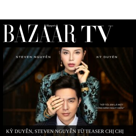
KỲ DUYÊN, STEVEN NGUYỄN TỪ TEASER CHỊ CHỊ