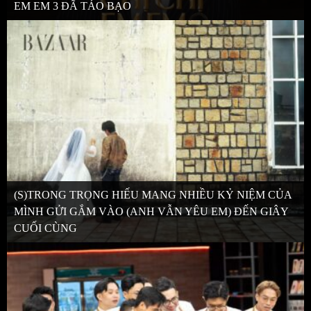
EM EM 3 ĐÃ TÁO BẠO
(S)TRONG TRỌNG HIẾU MANG NHIỀU KỶ NIỆM CỦA
MÌNH GỬI GẮM VÀO (ANH VẪN YÊU EM) ĐẾN GIÂY
CUỐI CÙNG