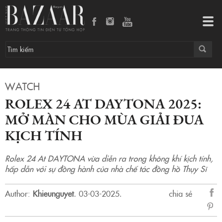
Rolex 24 at Daytona 2025: Mở màn cho mùa giải đua kịch tính
Tog
navi
WATCH
ROLEX 24 AT DAYTONA 2025:
MỞ MÀN CHO MÙA GIẢI ĐUA
KỊCH TÍNH
Rolex 24 At DAYTONA vừa diễn ra trong không khí kịch tính,
hấp dẫn với sự đồng hành của nhà chế tác đồng hồ Thụy Sĩ
Author:
Khieunguyet
.
03-03-2025.
chia sẻ
sẻ
Fac