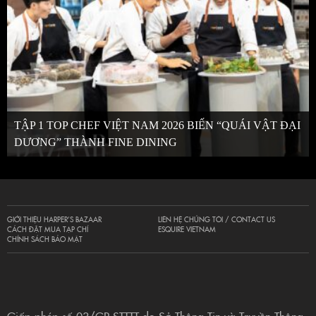
TẬP 1 TOP CHEF VIỆT NAM 2026 BIẾN “QUÁI VẬT ĐẠI
DƯƠNG” THÀNH FINE DINING
GIỚI THIỆU HARPER’S BAZAAR
LIÊN HỆ CHÚNG TÔI / CONTACT US
CÁCH ĐẶT MUA TẠP CHÍ
ESQUIRE VIETNAM
CHÍNH SÁCH BẢO MẬT