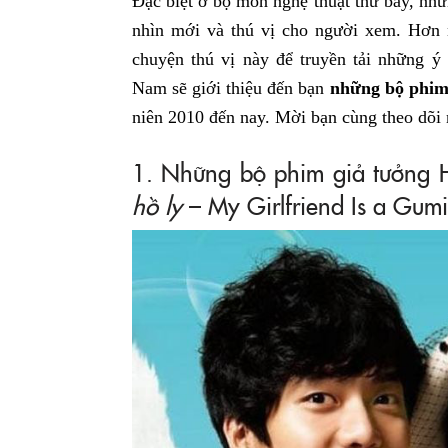
Đặc biệt ở bộ môn nghệ thuật thứ bảy, nh
nhìn mới và thú vị cho người xem. Hơn
chuyện thú vị này để truyền tải những ý 
Nam sẽ giới thiệu đến bạn
những bộ phim
niên 2010 đến nay. Mời bạn cùng theo dõi 
1. Những bộ phim giả tưởng
hồ ly
– My Girlfriend Is a Gum