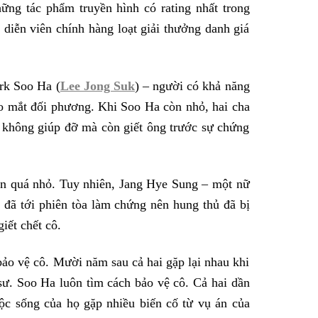
ững tác phẩm truyền hình có rating nhất trong
iễn viên chính hàng loạt giải thưởng danh giá
rk Soo Ha (
Lee Jong Suk
) – người có khả năng
o mắt đối phương. Khi Soo Ha còn nhỏ, hai cha
 không giúp đỡ mà còn giết ông trước sự chứng
còn quá nhỏ. Tuy nhiên, Jang Hye Sung – một nữ
é đã tới phiên tòa làm chứng nên hung thủ đã bị
iết chết cô.
ảo vệ cô. Mười năm sau cả hai gặp lại nhau khi
 sư. Soo Ha luôn tìm cách bảo vệ cô. Cả hai dần
uộc sống của họ gặp nhiều biến cố từ vụ án của