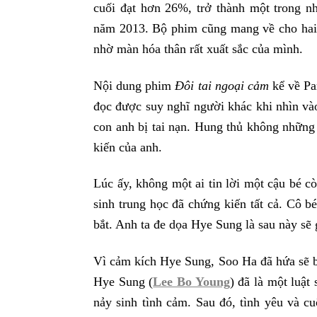
cuối đạt hơn 26%, trở thành một trong nh
năm 2013. Bộ phim cũng mang về cho hai d
nhờ màn hóa thân rất xuất sắc của mình.
Nội dung phim
Đôi tai ngoại cảm
kể về Pa
đọc được suy nghĩ người khác khi nhìn và
con anh bị tai nạn. Hung thủ không những
kiến của anh.
Lúc ấy, không một ai tin lời một cậu bé 
sinh trung học đã chứng kiến tất cả. Cô b
bắt. Anh ta đe dọa Hye Sung là sau này sẽ g
Vì cảm kích Hye Sung, Soo Ha đã hứa sẽ b
Hye Sung (
Lee Bo Young
) đã là một luật
nảy sinh tình cảm. Sau đó, tình yêu và c