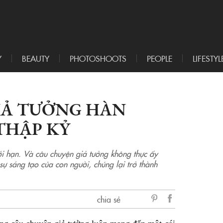
Y
BEAUTY
PHOTOSHOOTS
PEOPLE
LIFESTYL
GIẢ TƯỞNG HÀN
THẬP KỶ
ới hạn. Và câu chuyện giả tưởng không thực ấy
sự sáng tạo của con người, chúng lại trở thành
chia sẻ
sẻ