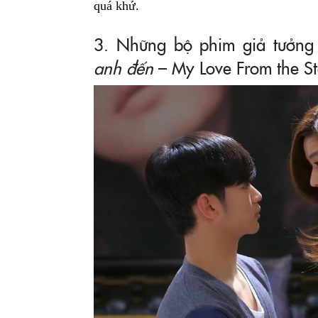
quá khứ.
3. Những bộ phim giả tưởn
anh đến
– My Love From the St