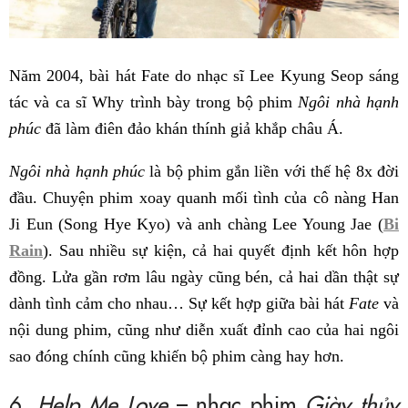
Năm 2004, bài hát Fate do nhạc sĩ Lee Kyung Seop sáng
tác và ca sĩ Why trình bày trong bộ phim
Ngôi nhà hạnh
phúc
đã làm điên đảo khán thính giả khắp châu Á.
Ngôi nhà hạnh phúc
là bộ phim gắn liền với thế hệ 8x đời
đầu. Chuyện phim xoay quanh mối tình của cô nàng Han
Ji Eun (Song Hye Kyo) và anh chàng Lee Young Jae (
Bi
Rain
). Sau nhiều sự kiện, cả hai quyết định kết hôn hợp
đồng. Lửa gần rơm lâu ngày cũng bén, cả hai dần thật sự
dành tình cảm cho nhau… Sự kết hợp giữa bài hát
Fate
và
nội dung phim, cũng như diễn xuất đỉnh cao của hai ngôi
sao đóng chính cũng khiến bộ phim càng hay hơn.
6.
Help Me Love
– nhạc phim
Giày thủy