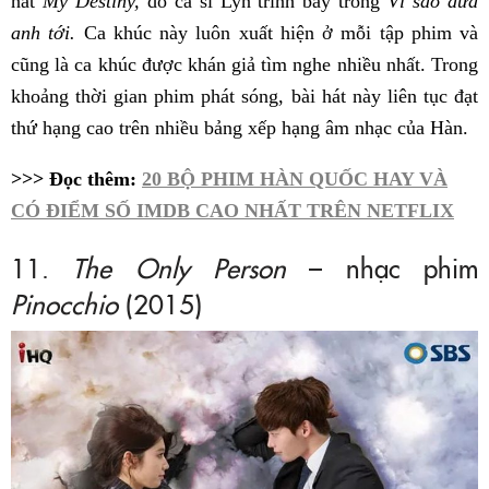
hát
My Destiny,
do ca sĩ Lyn trình bày trong
Vì sao đưa
anh tới.
Ca khúc này luôn xuất hiện ở mỗi tập phim và
cũng là ca khúc được khán giả tìm nghe nhiều nhất. Trong
khoảng thời gian phim phát sóng, bài hát này liên tục đạt
thứ hạng cao trên nhiều bảng xếp hạng âm nhạc của Hàn.
>>> Đọc thêm:
20 BỘ PHIM HÀN QUỐC HAY VÀ
CÓ ĐIỂM SỐ IMDB CAO NHẤT TRÊN NETFLIX
11.
The Only Person
– nhạc phim
Pinocchio
(2015)