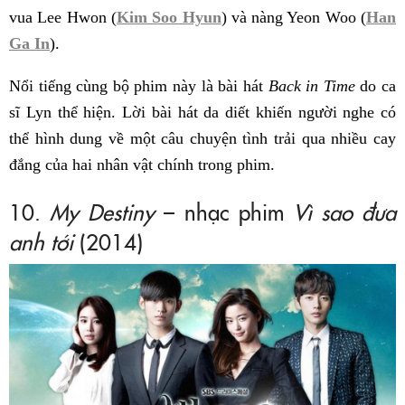
vua Lee Hwon (
Kim Soo Hyun
) và nàng Yeon Woo (
Han
Ga In
).
Nổi tiếng cùng bộ phim này là bài hát
Back in Time
do ca
sĩ Lyn thể hiện. Lời bài hát da diết khiến người nghe có
thể hình dung về một câu chuyện tình trải qua nhiều cay
đắng của hai nhân vật chính trong phim.
10.
My Destiny
– nhạc phim
Vì sao đưa
anh tới
(2014)