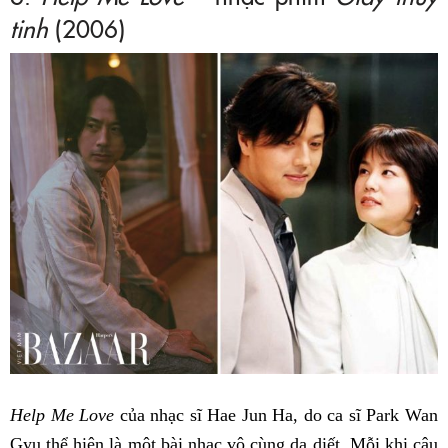
tinh
(2006)
Help Me Love
của nhạc sĩ Hae Jun Ha, do ca sĩ Park Wan
Gyu thể hiện là một bài nhạc vô cùng da diết. Mỗi khi câu