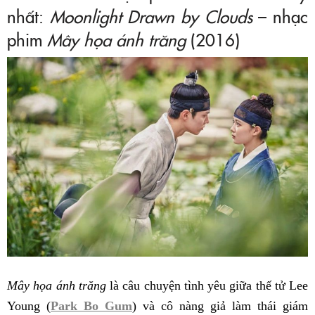
nhất:
Moonlight Drawn by Clouds
– nhạc
phim
Mây họa ánh trăng
(2016)
Mây họa ánh trăng
là câu chuyện tình yêu giữa thế tử Lee
Young (
Park Bo Gum
) và cô nàng giả làm thái giám