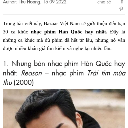
Author:
Thu Hoang
.
16-09-2022.
chia sẻ
sẻ
Fac
Trong bài viết này, Bazaar Việt Nam sẽ giới thiệu đến bạn
30 ca khúc
nhạc phim Hàn Quốc hay nhất.
Đây là
những ca khúc mà dù phim đã hết từ lâu, nhưng nó vẫn
được nhiều khán giả tìm kiếm và nghe lại nhiều lần.
1. Những bản nhạc phim Hàn Quốc hay
nhất:
Reason
– nhạc phim
Trái tim mùa
thu
(2000)