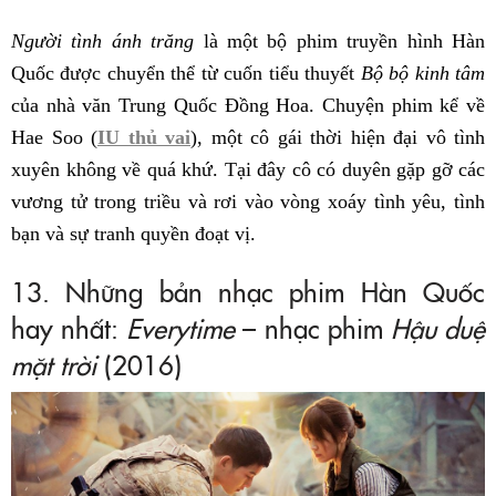
Người tình ánh trăng
là một bộ phim truyền hình Hàn
Quốc được chuyển thể từ cuốn tiểu thuyết
Bộ bộ kinh tâm
của nhà văn Trung Quốc Đồng Hoa. Chuyện phim kể về
Hae Soo (
IU thủ vai
), một cô gái thời hiện đại vô tình
xuyên không về quá khứ. Tại đây cô có duyên gặp gỡ các
vương tử trong triều và rơi vào vòng xoáy tình yêu, tình
bạn và sự tranh quyền đoạt vị.
13. Những bản nhạc phim Hàn Quốc
hay nhất:
Everytime
– nhạc phim
Hậu duệ
mặt trời
(2016)