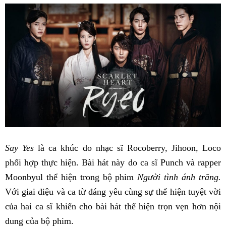
Say Yes
là ca khúc do nhạc sĩ Rocoberry, Jihoon, Loco
phối hợp thực hiện. Bài hát này do ca sĩ Punch và rapper
Moonbyul thể hiện trong bộ phim
Người tình ánh trăng.
Với giai điệu và ca từ đáng yêu cùng sự thể hiện tuyệt vời
của hai ca sĩ khiến cho bài hát thể hiện trọn vẹn hơn nội
dung của bộ phim.