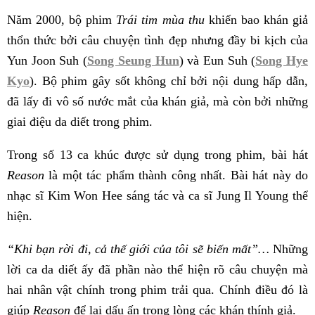
Năm 2000, bộ phim
Trái tim mùa thu
khiến bao khán giả
thổn thức bởi câu chuyện tình đẹp nhưng đầy bi kịch của
Yun Joon Suh (
Song Seung Hun
) và Eun Suh (
Song Hye
Kyo
). Bộ phim gây sốt không chỉ bởi nội dung hấp dẫn,
đã lấy đi vô số nước mắt của khán giả, mà còn bởi những
giai điệu da diết trong phim.
Trong số 13 ca khúc được sử dụng trong phim, bài hát
Reason
là một tác phẩm thành công nhất. Bài hát này do
nhạc sĩ Kim Won Hee sáng tác và ca sĩ Jung Il Young thể
hiện.
“Khi bạn rời đi, cả thế giới của tôi sẽ biến mất”…
Những
lời ca da diết ấy đã phần nào thể hiện rõ câu chuyện mà
hai nhân vật chính trong phim trải qua. Chính điều đó là
giúp
Reason
để lại dấu ấn trong lòng các khán thính giả.