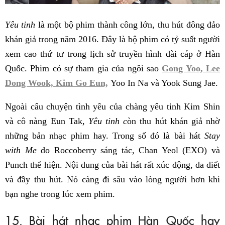
Yêu tinh
là một bộ phim thành công lớn, thu hút đông đảo
khán giả trong năm 2016. Đây là bộ phim có tỷ suất người
xem cao thứ tư trong lịch sử truyền hình đài cáp ở Hàn
Quốc. Phim có sự tham gia của ngôi sao
Gong Yoo,
Lee
Dong Wook,
Kim Go Eun,
Yoo In Na và Yook Sung Jae.
Ngoài câu chuyện tình yêu của chàng yêu tinh Kim Shin
và cô nàng Eun Tak,
Yêu tinh c
òn thu hút khán giả nhờ
những bản nhạc phim hay. Trong số đó là bài hát
Stay
with Me
do Roccoberry sáng tác, Chan Yeol (EXO) và
Punch thể hiện. Nội dung của bài hát rất xúc động, da diết
và đầy thu hút. Nó càng đi sâu vào lòng người hơn khi
bạn nghe trong lúc xem phim.
15. Bài hát nhạc phim Hàn Quốc hay