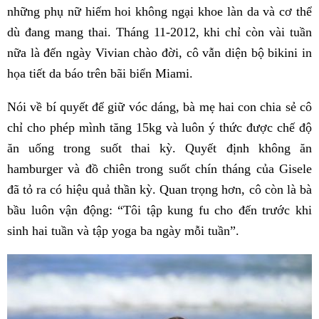
những phụ nữ hiếm hoi không ngại khoe làn da và cơ thể
dù đang mang thai. Tháng 11-2012, khi chỉ còn vài tuần
nữa là đến ngày Vivian chào đời, cô vẫn diện bộ bikini in
họa tiết da báo trên bãi biển Miami.
Nói về bí quyết để giữ vóc dáng, bà mẹ hai con chia sẻ cô
chỉ cho phép mình tăng 15kg và luôn ý thức được chế độ
ăn uống trong suốt thai kỳ. Quyết định không ăn
hamburger và đồ chiên trong suốt chín tháng của Gisele
đã tỏ ra có hiệu quả thần kỳ. Quan trọng hơn, cô còn là bà
bầu luôn vận động: “Tôi tập kung fu cho đến trước khi
sinh hai tuần và tập yoga ba ngày mỗi tuần”.