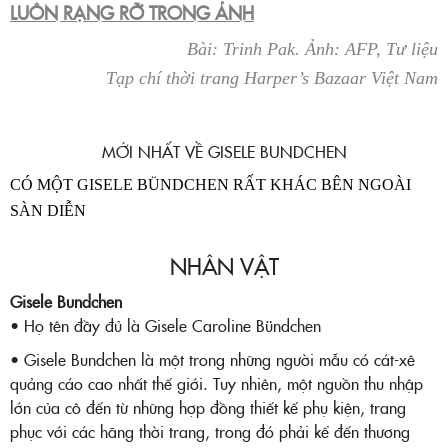
LUÔN RẠNG RỠ TRONG ẢNH
Bài: Trinh Pak. Ảnh: AFP, Tư liệu
Tạp chí thời trang Harper’s Bazaar Việt Nam
MỚI NHẤT VỀ GISELE BUNDCHEN
CÓ MỘT GISELE BÜNDCHEN RẤT KHÁC BÊN NGOÀI
SÀN DIỄN
NHÂN VẬT
Gisele Bundchen
• Họ tên đầy đủ là Gisele Caroline Bündchen
• Gisele Bundchen là một trong những người mẫu có cát-xê
quảng cáo cao nhất thế giới. Tuy nhiên, một nguồn thu nhập
lớn của cô đến từ những hợp đồng thiết kế phụ kiện, trang
phục với các hãng thời trang, trong đó phải kể đến thương