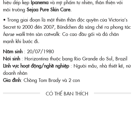
hiệu dép kẹp
Ipanema
và mỹ phẩm tự nhiên, thân thiện với
môi trường
Sejaa Pure Skin Care
.
• Trong giai đoạn là một thiên thần độc quyền của Victoria’s
Secret từ 2000 đến 2007, Bündchen đã sáng chế ra phong tác
horse walk
trên sàn catwalk: Co cao đầu gối và đá chân
mạnh khi bước đi.
Năm sinh
: 20/07/1980
Nơi sinh
: Horizontina thuộc bang Rio Grande do Sul, Brazil
Lĩnh vực hoạt động/nghề nghiệp
: Người mẫu, nhà thiết kế, nữ
doanh nhân
Gia đình
: Chồng Tom Brady và 2 con