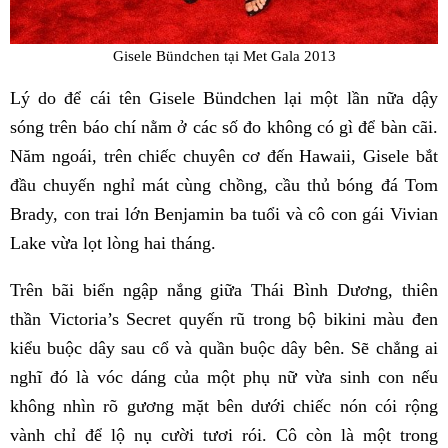
Gisele Bündchen tại Met Gala 2013
Lý do để cái tên Gisele Bündchen lại một lần nữa dậy
sóng trên báo chí nằm ở các số đo không có gì để bàn cãi.
Năm ngoái, trên chiếc chuyên cơ đến Hawaii, Gisele bắt
đầu chuyến nghỉ mát cùng chồng, cầu thủ bóng đá Tom
Brady, con trai lớn Benjamin ba tuổi và cô con gái Vivian
Lake vừa lọt lòng hai tháng.
Trên bãi biển ngập nắng giữa Thái Bình Dương, thiên
thần Victoria’s Secret quyến rũ trong bộ bikini màu đen
kiểu buộc dây sau cổ và quần buộc dây bên. Sẽ chẳng ai
nghĩ đó là vóc dáng của một phụ nữ vừa sinh con nếu
không nhìn rõ gương mặt bên dưới chiếc nón cói rộng
vành chỉ để lộ nụ cười tươi rói. Cô còn là một trong