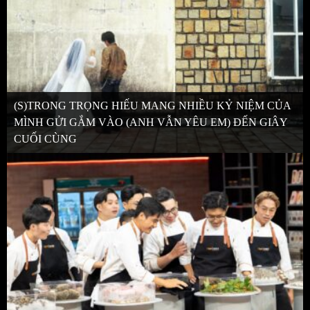
(S)TRONG TRỌNG HIẾU MANG NHIỀU KỶ NIỆM CỦA
MÌNH GỬI GẮM VÀO (ANH VẪN YÊU EM) ĐẾN GIÂY
CUỐI CÙNG