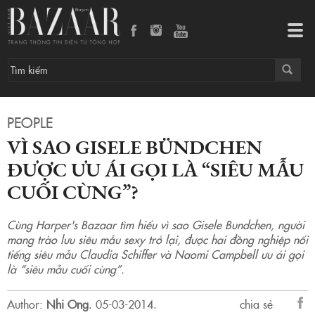
Tog
navi
PEOPLE
VÌ SAO GISELE BÜNDCHEN
ĐƯỢC ƯU ÁI GỌI LÀ “SIÊU MẪU
CUỐI CÙNG”?
Cùng Harper's Bazaar tìm hiểu vì sao Gisele Bundchen, người
mang trào lưu siêu mẫu sexy trở lại, được hai đồng nghiệp nổi
tiếng siêu mẫu Claudia Schiffer và Naomi Campbell ưu ái gọi
là “siêu mẫu cuối cùng”.
Author:
Nhi Ong
.
05-03-2014.
chia sẻ