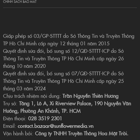
CHÍNH SÁCH BẢO MẬT
Giấp phép số 03/GP-STTTT do Sở Thông Tin và Truyền Thông
TP Hồ Chí Minh cấp ngày 12 tháng 01 năm 2015
Quyết định sửa đổi, bổ sung số 12/QĐ-STTTT-ICP do Sở
Thông Tin và Truyền Thông TP Hồ Chí Minh cấp ngày 26
tháng 10 năm 2020
Quyết định sửa đổi, bổ sung số 07/QĐ-STTTT-ICP do Sở
Thông Tin và Truyền Thông TP Hồ Chí Minh cấp ngày 25
tháng 03 năm 2024
Chịu trách nhiệm nội dung:
Trần Nguyễn Thiên Hương
Trụ sở:
Tầng 1, Lô A, Xi Riverview Palace, 190 Nguyễn Văn
Hưởng, Phường An Khánh, TP. HCM
Điện thoại:
028 3519 2301
Email:
contact.bazaar@sunflowermedia.vn
Vận hành bởi:
Công ty TNHH Truyền Thông Hoa Mặt Trời.