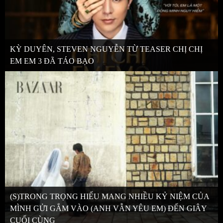
KỲ DUYÊN, STEVEN NGUYỄN TỪ TEASER CHỊ CHỊ
EM EM 3 ĐÃ TÁO BẠO
(S)TRONG TRỌNG HIẾU MANG NHIỀU KỶ NIỆM CỦA
MÌNH GỬI GẮM VÀO (ANH VẪN YÊU EM) ĐẾN GIÂY
CUỐI CÙNG