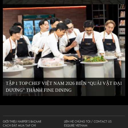
TẬP 1 TOP CHEF VIỆT NAM 2026 BIẾN “QUÁI VẬT ĐẠI
DƯƠNG” THÀNH FINE DINING
GIỚI THIỆU HARPER’S BAZAAR
LIÊN HỆ CHÚNG TÔI / CONTACT US
CÁCH ĐẶT MUA TẠP CHÍ
ESQUIRE VIETNAM