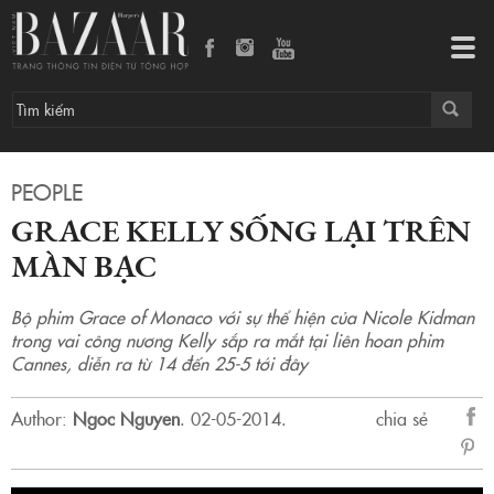
Tog
navi
PEOPLE
GRACE KELLY SỐNG LẠI TRÊN
MÀN BẠC
Bộ phim Grace of Monaco với sự thể hiện của Nicole Kidman
trong vai công nương Kelly sắp ra mắt tại liên hoan phim
Cannes, diễn ra từ 14 đến 25-5 tới đây
Author:
Ngoc Nguyen
.
02-05-2014.
chia sẻ
sẻ
Fac