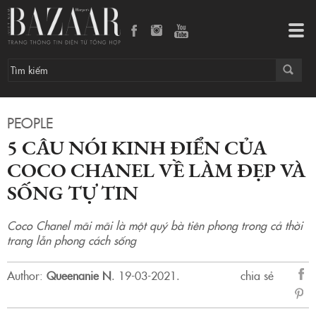
Tog
navi
PEOPLE
5 CÂU NÓI KINH ĐIỂN CỦA
COCO CHANEL VỀ LÀM ĐẸP VÀ
SỐNG TỰ TIN
Coco Chanel mãi mãi là một quý bà tiên phong trong cả thời
trang lẫn phong cách sống
Author:
Queenanie N
.
19-03-2021.
chia sẻ
sẻ
Fac