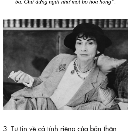
bà. Chứ đừng ngửi như một bó hoa hồng”.
3. Tự tin về cá tính riêng của bản thân