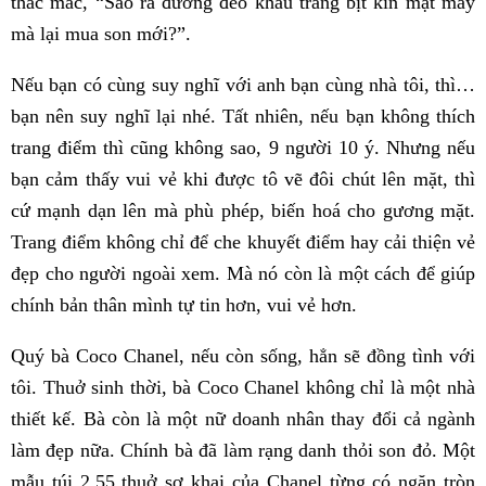
thắc mắc, “Sao ra đường đeo khẩu trang bịt kín mặt mày
mà lại mua son mới?”.
Nếu bạn có cùng suy nghĩ với anh bạn cùng nhà tôi, thì…
bạn nên suy nghĩ lại nhé. Tất nhiên, nếu bạn không thích
trang điểm thì cũng không sao, 9 người 10 ý. Nhưng nếu
bạn cảm thấy vui vẻ khi được tô vẽ đôi chút lên mặt, thì
cứ mạnh dạn lên mà phù phép, biến hoá cho gương mặt.
Trang điểm không chỉ để che khuyết điểm hay cải thiện vẻ
đẹp cho người ngoài xem. Mà nó còn là một cách để giúp
chính bản thân mình tự tin hơn, vui vẻ hơn.
Quý bà Coco Chanel, nếu còn sống, hẳn sẽ đồng tình với
tôi. Thuở sinh thời, bà Coco Chanel không chỉ là một nhà
thiết kế. Bà còn là một nữ doanh nhân thay đổi cả ngành
làm đẹp nữa. Chính bà đã làm rạng danh thỏi son đỏ. Một
mẫu túi 2.55 thuở sơ khai của Chanel từng có ngăn tròn