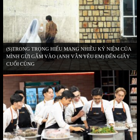
(S)TRONG TRỌNG HIẾU MANG NHIỀU KỶ NIỆM CỦA
MÌNH GỬI GẮM VÀO (ANH VẪN YÊU EM) ĐẾN GIÂY
CUỐI CÙNG