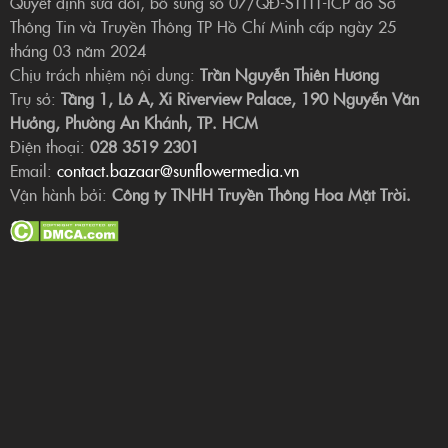
Quyết định sửa đổi, bổ sung số 07/QĐ-STTTT-ICP do Sở
Thông Tin và Truyền Thông TP Hồ Chí Minh cấp ngày 25
tháng 03 năm 2024
Chịu trách nhiệm nội dung:
Trần Nguyễn Thiên Hương
Trụ sở:
Tầng 1, Lô A, Xi Riverview Palace, 190 Nguyễn Văn
Hưởng, Phường An Khánh, TP. HCM
Điện thoại:
028 3519 2301
Email:
contact.bazaar@sunflowermedia.vn
Vận hành bởi:
Công ty TNHH Truyền Thông Hoa Mặt Trời.