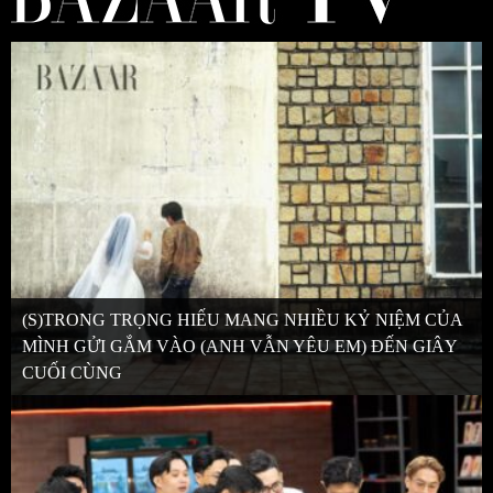
(S)TRONG TRỌNG HIẾU MANG NHIỀU KỶ NIỆM CỦA
MÌNH GỬI GẮM VÀO (ANH VẪN YÊU EM) ĐẾN GIÂY
CUỐI CÙNG