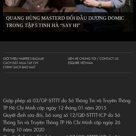
QUANG HÙNG MASTERD ĐỐI ĐẦU DƯƠNG DOMIC
TRONG TẬP 5 TINH HÀ “SAY HI”
GIỚI THIỆU HARPER’S BAZAAR
LIÊN HỆ CHÚNG TÔI / CONTACT US
CÁCH ĐẶT MUA TẠP CHÍ
ESQUIRE VIETNAM
CHÍNH SÁCH BẢO MẬT
Giấp phép số 03/GP-STTTT do Sở Thông Tin và Truyền Thông
TP Hồ Chí Minh cấp ngày 12 tháng 01 năm 2015
Quyết định sửa đổi, bổ sung số 12/QĐ-STTTT-ICP do Sở
Thông Tin và Truyền Thông TP Hồ Chí Minh cấp ngày 26
tháng 10 năm 2020