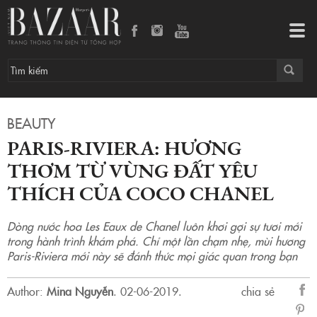
PARIS-RIVIERA: HƯƠNG THƠM TỪ VÙNG ĐẤT YÊU THÍCH CỦA COCO CHANEL
Tog
navi
BEAUTY
PARIS-RIVIERA: HƯƠNG
THƠM TỪ VÙNG ĐẤT YÊU
THÍCH CỦA COCO CHANEL
Dòng nước hoa Les Eaux de Chanel luôn khơi gợi sự tươi mới
trong hành trình khám phá. Chỉ một lần chạm nhẹ, mùi hương
Paris-Riviera mới này sẽ đánh thức mọi giác quan trong bạn
Author:
Mina Nguyễn
.
02-06-2019.
chia sẻ
sẻ