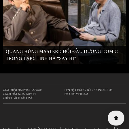
QUANG HÙNG MASTERD ĐỐI ĐẦU DƯƠNG DOMIC
TRONG TẬP 5 TINH HÀ “SAY HI”
GIỚI THIỆU HARPER’S BAZAAR
LIÊN HỆ CHÚNG TÔI / CONTACT US
CÁCH ĐẶT MUA TẠP CHÍ
ESQUIRE VIETNAM
CHÍNH SÁCH BẢO MẬT