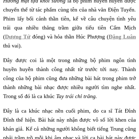
Hương mật tựa khói sương
là bộ phim huyền huyễn được
chuyển thể từ tác phẩm cùng tên của nhà văn Điện Tuyến.
Phim lấy bối cảnh thần tiên, kể về câu chuyện tình yêu
trải qua nhiều thăng trầm giữa tiểu tiên Cẩm Mịch
(
Dương Tử
đóng) và hỏa thần Húc Phượng (
Đặng Luân
thủ vai).
Đây được coi là một trong những bộ phim ngôn tình
huyền huyễn thành công nhất từ trước tới nay. Thành
công của bộ phim cũng đưa những bài hát trong phim trở
thành những bài nhạc được nhiều người tìm nghe nhất.
Trong số đó là ca khúc
Tay trái chỉ trăng.
Đây là ca khúc nhạc nền cuối phim, do ca sĩ Tát Đỉnh
Đỉnh thể hiện. Bài hát này nhận được vô số lời khen của
khán giả. Kể cả những người không biết tiếng Trung cũng
phải trầm trồ mỗi khi âm nhạc và lời ca bài hát này được