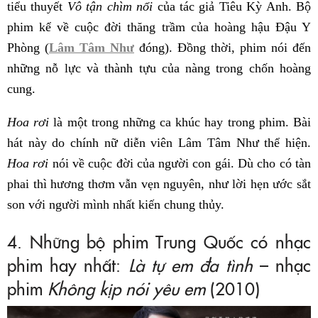
tiểu thuyết
Vô tận chìm nổi
của tác giả Tiêu Kỳ Anh. Bộ
phim kể về cuộc đời thăng trầm của hoàng hậu Đậu Y
Phòng (
Lâm Tâm Như
đóng). Đồng thời, phim nói đến
những nỗ lực và thành tựu của nàng trong chốn hoàng
cung.
Hoa rơi
là một trong những ca khúc hay trong phim. Bài
hát này do chính nữ diễn viên Lâm Tâm Như thể hiện.
Hoa rơi
nói về cuộc đời của người con gái. Dù cho có tàn
phai thì hương thơm vẫn vẹn nguyên, như lời hẹn ước sắt
son với người mình nhất kiến chung thủy.
4. Những bộ phim Trung Quốc có nhạc
phim hay nhất:
Là tự em đa tình
– nhạc
phim
Không kịp nói yêu em
(2010)