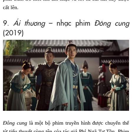
cất lên.
9.
Ái thương
– nhạc phim
Đông cung
(2019)
Đông cung
là một bộ phim truyền hình được chuyển thể
từ tiểu thuyết cùng tên của tác giả Phỉ Ngã Tư Tồn. Phim