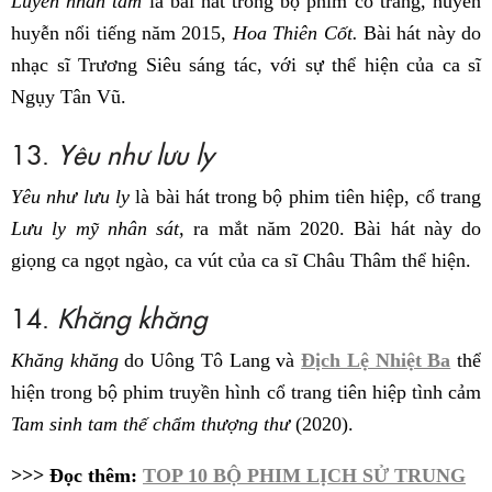
Luyến nhân tâm
là bài hát trong bộ phim cổ trang, huyền
huyễn nổi tiếng năm 2015,
Hoa Thiên Cốt.
Bài hát này do
nhạc sĩ Trương Siêu sáng tác, với sự thể hiện của ca sĩ
Ngụy Tân Vũ.
13.
Yêu như lưu ly
Yêu như lưu ly
là bài hát trong bộ phim tiên hiệp, cổ trang
Lưu ly mỹ nhân sát,
ra mắt năm 2020. Bài hát này do
giọng ca ngọt ngào, ca vút của ca sĩ Châu Thâm thể hiện.
14.
Khăng khăng
Khăng khăng
do Uông Tô Lang và
Địch Lệ Nhiệt Ba
thể
hiện trong bộ phim truyền hình cổ trang tiên hiệp tình cảm
Tam sinh tam thế chẩm thượng thư
(2020).
>>> Đọc thêm:
TOP 10 BỘ PHIM LỊCH SỬ TRUNG