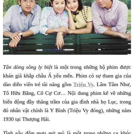
Tân dòng sông ly biệt
là một trong những bộ phim được
khán giả khắp châu Á yêu mến. Phim có sự tham gia của
dàn diễn viên trẻ tài năng gồm
Triệu Vy,
Lâm Tâm Như,
Tô Hữu Bằng, Cổ Cự Cơ… Nội dung phim kể về những
biến động đầy thăng trầm của gia đình nhà họ Lục, trong
đó nhân vật chính là Y Bình (Triệu Vy đóng), những năm
1930 tại Thượng Hải.
Tình sâu đậm mưa mịt mù
là một trong những ca khúc