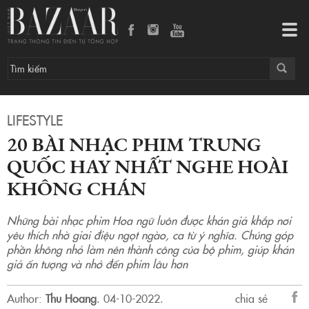
20 bài nhạc phim Trung Quốc hay nhất nghe hoài không chán
Tog
navi
LIFESTYLE
20 BÀI NHẠC PHIM TRUNG
QUỐC HAY NHẤT NGHE HOÀI
KHÔNG CHÁN
Những bài nhạc phim Hoa ngữ luôn được khán giả khắp nơi
yêu thích nhờ giai điệu ngọt ngào, ca từ ý nghĩa. Chúng góp
phần không nhỏ làm nên thành công của bộ phim, giúp khán
giả ấn tượng và nhớ đến phim lâu hơn
Author:
Thu Hoang
.
04-10-2022.
chia sẻ