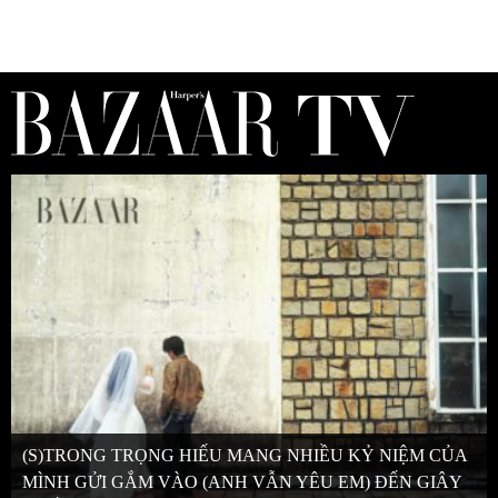
(S)TRONG TRỌNG HIẾU MANG NHIỀU KỶ NIỆM CỦA
MÌNH GỬI GẮM VÀO (ANH VẪN YÊU EM) ĐẾN GIÂY