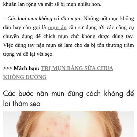
khuẩn lan rộng và mặt sẽ bị mụn nhiều hơn.
– Các loại mụn không có đầu mụn:
Những nốt mụn không
đầu hay còn gọi là
mụn ẩn
cần sử dụng tới các công cụ
chuyên dụng để chích mụn chứ không được dùng tay.
Việc dùng tay nặn mụn sẽ làm cho da bị tổn thương trầm
trọng và để lại vết sẹo.
>>> Mách bạn:
TRỊ MỤN BẰNG SỮA CHUA
KHÔNG ĐƯỜNG
Các bước nặn mụn đúng cách không để
lại thâm sẹo