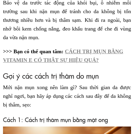
Bảo vệ da trước tác động của khói bụi, ô nhiễm môi
trường sau khi nặn mụn để tránh cho da không bị tổn
thương nhiều hơn và bị thâm sạm. Khi đi ra ngoài, bạn
nhớ bôi kem chống nắng, đeo khẩu trang để che đi vùng
da vừa nặn mụn.
>>> Bạn có thể quan tâm:
CÁCH TRỊ MỤN BẰNG
VITAMIN E CÓ THẬT SỰ HIỆU QUẢ?
Gợi ý các cách trị thâm do mụn
Mới nặn mụn xong nên làm gì? Sau thời gian da được
nghỉ ngơi, bạn hãy áp dụng các cách sau đây để da không
bị thâm, sẹo:
Cách 1: Cách trị thâm mụn bằng mật ong