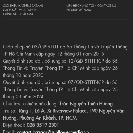
GIỚI THIỆU HARPER’S BAZAAR
LIÊN HỆ CHÚNG TÔI / CONTACT US
CÁCH ĐẶT MUA TẠP CHÍ
ESQUIRE VIETNAM
CHÍNH SÁCH BẢO MẬT
Giấp phép số 03/GP-STTTT do Sở Thông Tin và Truyền Thông
TP Hồ Chí Minh cấp ngày 12 tháng 01 năm 2015
Quyết định sửa đổi, bổ sung số 12/QĐ-STTTT-ICP do Sở
Thông Tin và Truyền Thông TP Hồ Chí Minh cấp ngày 26
tháng 10 năm 2020
Quyết định sửa đổi, bổ sung số 07/QĐ-STTTT-ICP do Sở
Thông Tin và Truyền Thông TP Hồ Chí Minh cấp ngày 25
tháng 03 năm 2024
Chịu trách nhiệm nội dung:
Trần Nguyễn Thiên Hương
Trụ sở:
Tầng 1, Lô A, Xi Riverview Palace, 190 Nguyễn Văn
Hưởng, Phường An Khánh, TP. HCM
Điện thoại:
028 3519 2301
Email:
contact.bazaar@sunflowermedia.vn