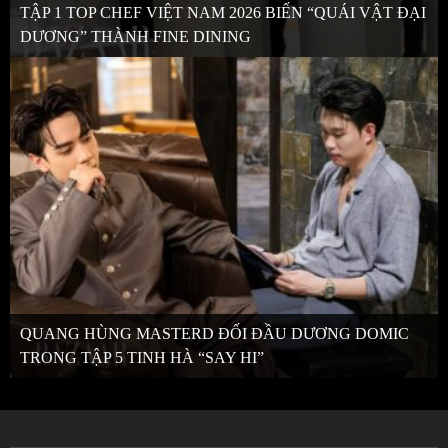
TẬP 1 TOP CHEF VIỆT NAM 2026 BIẾN “QUÁI VẬT ĐẠI
DƯƠNG” THÀNH FINE DINING
QUANG HÙNG MASTERD ĐỐI ĐẦU DƯƠNG DOMIC
TRONG TẬP 5 TINH HÀ “SAY HI”