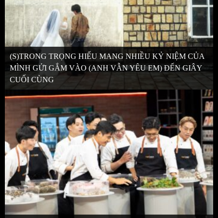
(S)TRONG TRỌNG HIẾU MANG NHIỀU KỶ NIỆM CỦA
MÌNH GỬI GẮM VÀO (ANH VẪN YÊU EM) ĐẾN GIÂY
CUỐI CÙNG