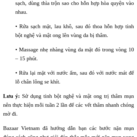
sạch, dùng thìa trộn sao cho hỗn hợp hòa quyện vào
nhau.
• Rửa sạch mặt, lau khô, sau đó thoa hỗn hợp tinh
bột nghệ và mật ong lên vùng da bị thâm.
• Massage nhẹ nhàng vùng da mặt đó trong vòng 10
– 15 phút.
• Rửa lại mặt với nước ấm, sau đó với nước mát để
lỗ chân lông se khít.
Lưu ý:
Sử dụng tinh bột nghệ và mật ong trị thâm mụn
nên thực hiện mỗi tuần 2 lần để các vết thâm nhanh chóng
mờ đi.
Bazaar Vietnam đã hướng dẫn bạn các bước nặn mụn
đúng cách cũng như giải đáp thắc mắc mới nặn mụn xong