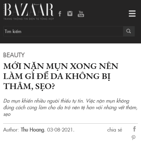
Mới nặn mụn xong nên làm gì để da không bị thâm, sẹo?
Tog
navi
BEAUTY
MỚI NẶN MỤN XONG NÊN
LÀM GÌ ĐỂ DA KHÔNG BỊ
THÂM, SẸO?
Da mụn khiến nhiều người thiếu tự tin. Việc nặn mụn không
đúng cách cũng làm cho da trở nên tệ hơn với những vết thâm,
sẹo
Author:
Thu Hoang
.
03-08-2021.
chia sẻ
sẻ